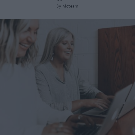
By
Mcteam