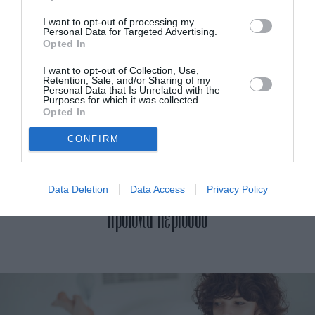
I want to opt-out of processing my
Personal Data for Targeted Advertising.
Opted In
I want to opt-out of Collection, Use,
Retention, Sale, and/or Sharing of my
Personal Data that Is Unrelated with the
Purposes for which it was collected.
Opted In
CONFIRM
Γυναίκα έφτιαξε μηχανή που προσφέρει δωρεάν
Data Deletion
Data Access
Privacy Policy
προϊόντα περιόδου