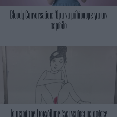
Bloody Conversation: ‘Ωρα να μιλήσουμε για την
περίοδο
To μετρό της Στοκχόλμης έχει γεμίσει με αφίσες