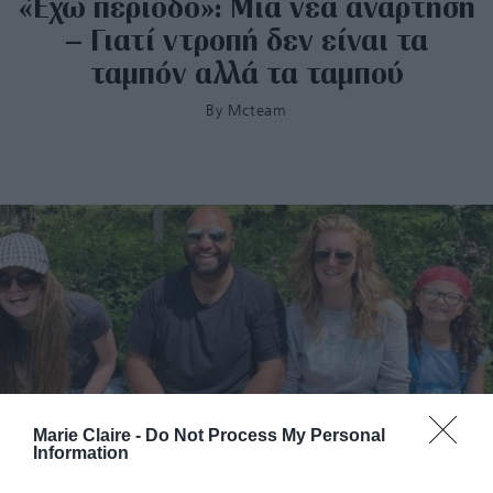
«Έχω περίοδο»: Μια νέα ανάρτηση
– Γιατί ντροπή δεν είναι τα
ταμπόν αλλά τα ταμπού
By
Mcteam
Marie Claire -
Do Not Process My Personal
Information
Μπαμπάς τριών κοριτσιών ξεκίνησε διαδικτυακή