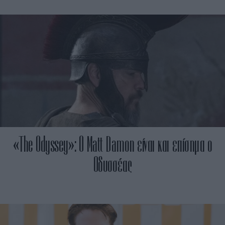
«The Odyssey»: O Matt Damon είναι και επίσημα ο
Οδυσσέας