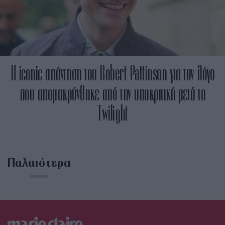
Η iconic απάντηση του Robert Pattinson για τον λόγο
που απομακρύνθηκε από την υποκριτική μετά το
Twilight
Παλαιότερα