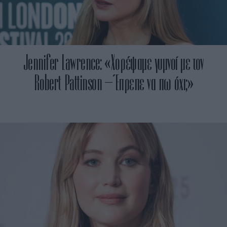
​Jennifer Lawrence: «Χορέψαμε γυμνοί με τον
Robert Pattinson – Έπρεπε να πω όχι;»