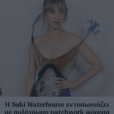
H Suki Waterhouse εντυπωσιάζει
με πολύχρωμο patchwork φόρεμα