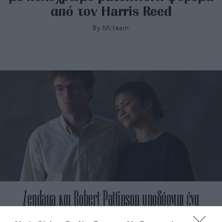
από τον Harris Reed
By
Mcteam
Zendaya και Robert Pattinson υποδύονται ένα
αρραβωνιασμένο ζευγάρι του οποίου η σχέση