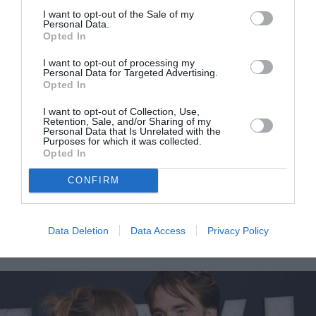
I want to opt-out of the Sale of my
Personal Data.
Opted In
I want to opt-out of processing my
Personal Data for Targeted Advertising.
Opted In
I want to opt-out of Collection, Use,
Retention, Sale, and/or Sharing of my
Personal Data that Is Unrelated with the
Purposes for which it was collected.
Jennifer Lawrence: Γιατί δεν ήθελε συντονιστή
Opted In
οικειότητας στις ερωτικές σκηνές με τον Robert
CONFIRM
Pattinson
Data Deletion
Data Access
Privacy Policy