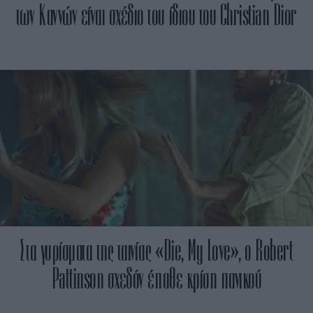
των Καννών είναι σχέδιο του ίδιου του Christian Dior
Στα γυρίσματα της ταινίας «Die, My Love», ο Robert
Pattinson σχεδόν έπαθε κρίση πανικού