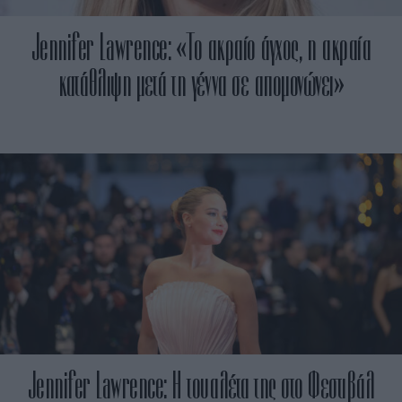
Jennifer Lawrence: «Το ακραίο άγχος, η ακραία
κατάθλιψη μετά τη γέννα σε απομονώνει»
Jennifer Lawrence: Η τουαλέτα της στο Φεστιβάλ