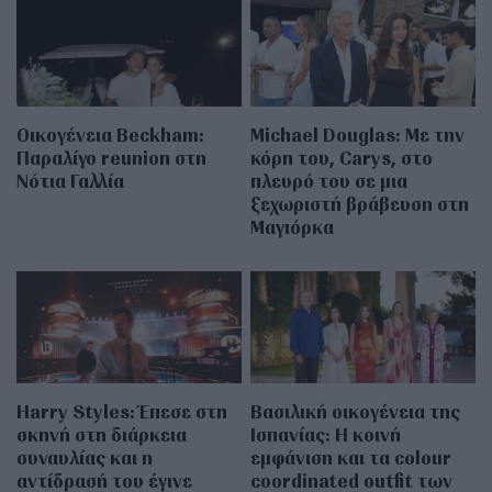
Οικογένεια Beckham:
Michael Douglas: Με την
Παραλίγο reunion στη
κόρη του, Carys, στο
Νότια Γαλλία
πλευρό του σε μια
ξεχωριστή βράβευση στη
Μαγιόρκα
Harry Styles: Έπεσε στη
Βασιλική οικογένεια της
σκηνή στη διάρκεια
Ισπανίας: Η κοινή
συναυλίας και η
εμφάνιση και τα colour
αντίδρασή του έγινε
coordinated outfit των