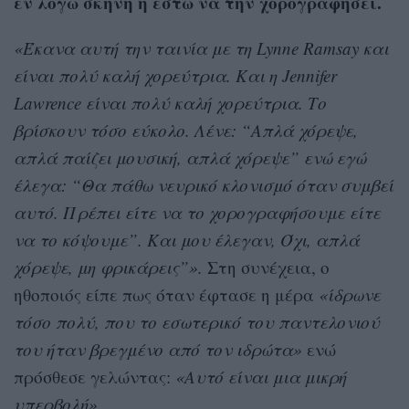
εν λόγω σκηνή ή έστω να την χορογραφήσει.
«Έκανα αυτή την ταινία με τη Lynne Ramsay και
είναι πολύ καλή χορεύτρια. Και η Jennifer
Lawrence είναι πολύ καλή χορεύτρια. Το
βρίσκουν τόσο εύκολο. Λένε: “Απλά χόρεψε,
απλά παίζει μουσική, απλά χόρεψε” ενώ εγώ
έλεγα: “Θα πάθω νευρικό κλονισμό όταν συμβεί
αυτό. Πρέπει είτε να το χορογραφήσουμε είτε
να το κόψουμε”. Και μου έλεγαν, Όχι, απλά
χόρεψε, μη φρικάρεις”».
Στη συνέχεια, ο
ηθοποιός είπε πως όταν έφτασε η μέρα
«ίδρωνε
τόσο πολύ, που το εσωτερικό του παντελονιού
του ήταν βρεγμένο από τον ιδρώτα»
ενώ
πρόσθεσε γελώντας:
«Αυτό είναι μια μικρή
υπερβολή».