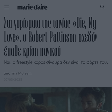
Στα γυρίσματα της ταινίας «Die, My
Love», ο Robert Pattinson σχεδόν
έπαθε κρίση πανικού
Ναι, ο freestyle χορός σίγουρα δεν είναι το φόρτε του.
από την
Mcteam
07/03/2025