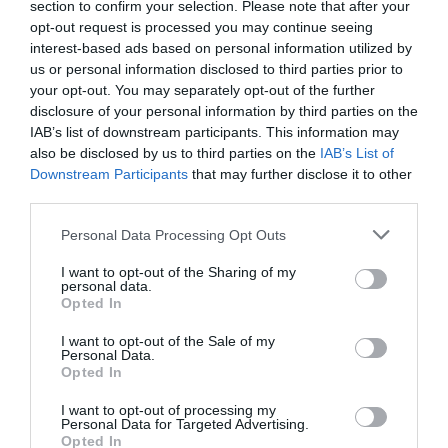
section to confirm your selection. Please note that after your
opt-out request is processed you may continue seeing
interest-based ads based on personal information utilized by
us or personal information disclosed to third parties prior to
your opt-out. You may separately opt-out of the further
disclosure of your personal information by third parties on the
IAB’s list of downstream participants. This information may
also be disclosed by us to third parties on the
IAB’s List of
Downstream Participants
that may further disclose it to other
third parties.
Personal Data Processing Opt Outs
Η δημοσίευση κοινοποιήθηκε από το χρήστη IndieWire (@indiewire)
I want to opt-out of the Sharing of my
personal data.
Opted In
«
Die, My Love»,
Στην ταινία
ο Robert Pattinson και
η Jennifer Lawrence υποδύονται ένα παντρεμένο
I want to opt-out of the Sale of my
Personal Data.
ζευγάρι, με την επίσημη σύνοψη να αναφέρει:
Opted In
«Σε μια απομακρυσμένη, ξεχασμένη
I want to opt-out of processing my
Personal Data for Targeted Advertising.
αγροτική περιοχή, μια μητέρα παλεύει να
Opted In