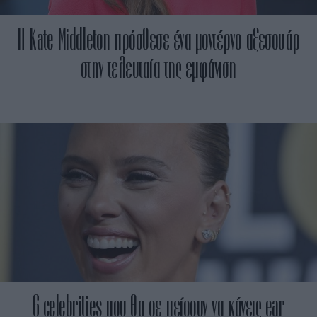
H Kate Middleton πρόσθεσε ένα μοντέρνο αξεσουάρ
στην τελευταία της εμφάνιση
6 celebrities που θα σε πείσουν να κάνεις ear