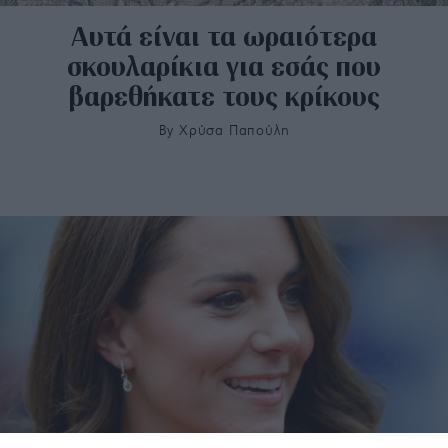
Αυτά είναι τα ωραιότερα
σκουλαρίκια για εσάς που
βαρεθήκατε τους κρίκους
By
Χρύσα Παπούλη