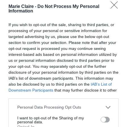
Τα σκουλαρίκια της Kate Middleton στη νέα της
Marie Claire -
Do Not Process My Personal
Information
εμφάνιση είναι εμπνευσμένα από την
If you wish to opt-out of the sale, sharing to third parties, or
αρχαιοελληνική μυθολογία
processing of your personal or sensitive information for
targeted advertising by us, please use the below opt-out
By
Mcteam
section to confirm your selection. Please note that after your
opt-out request is processed you may continue seeing
ADVERTISEMENT - CONTINUE READING BELOW
interest-based ads based on personal information utilized by
us or personal information disclosed to third parties prior to
your opt-out. You may separately opt-out of the further
disclosure of your personal information by third parties on the
IAB’s list of downstream participants. This information may
also be disclosed by us to third parties on the
IAB’s List of
Downstream Participants
that may further disclose it to other
third parties.
Personal Data Processing Opt Outs
I want to opt-out of the Sharing of my
personal data.
Opted In