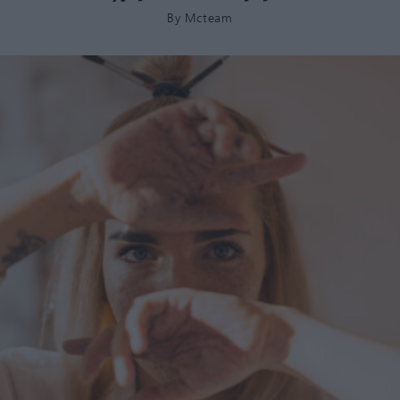
By
Mcteam