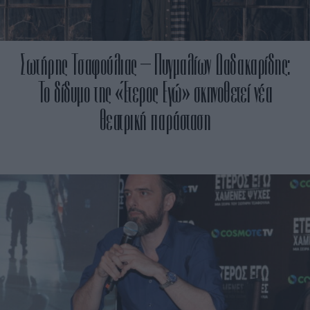
Σωτήρης Τσαφούλιας – Πυγμαλίων Δαδακαρίδης:
Το δίδυμο της «Έτερος Εγώ» σκηνοθετεί νέα
θεατρική παράσταση