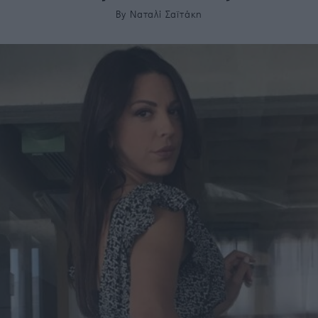
By
Ναταλί Σαϊτάκη