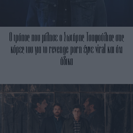
Ο τρόπος που μίλησε ο Σωτήρης Τσαφούλιας στις
κόρες του για το revenge porn έγινε viral και όχι
άδικα