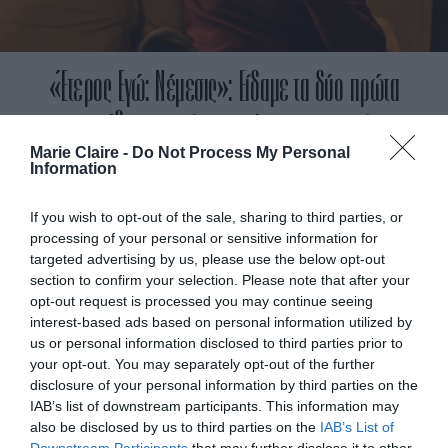
«Έτερος Εγώ: Νέμεσις»: Είδαμε τα δύο πρώτα
επεισόδια της τρίτης σεζόν της κορυφαίας
Marie Claire -
Do Not Process My Personal
ελληνικής σειράς (και ανυπομονούμε για τα
Information
υπόλοιπα)
If you wish to opt-out of the sale, sharing to third parties, or
processing of your personal or sensitive information for
By
Γεωργία Καρκάνη
targeted advertising by us, please use the below opt-out
section to confirm your selection. Please note that after your
ADVERTISEMENT - CONTINUE READING BELOW
opt-out request is processed you may continue seeing
interest-based ads based on personal information utilized by
us or personal information disclosed to third parties prior to
your opt-out. You may separately opt-out of the further
disclosure of your personal information by third parties on the
IAB’s list of downstream participants. This information may
also be disclosed by us to third parties on the
IAB’s List of
Downstream Participants
that may further disclose it to other