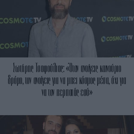
Σωτήρης Τσαφούλιας: «Όταν ανοίγεις καινούριο
δρόμο, τον ανοίγεις για να μπει κόσμος μέσα, όχι για
να τον περπατάς εσύ»