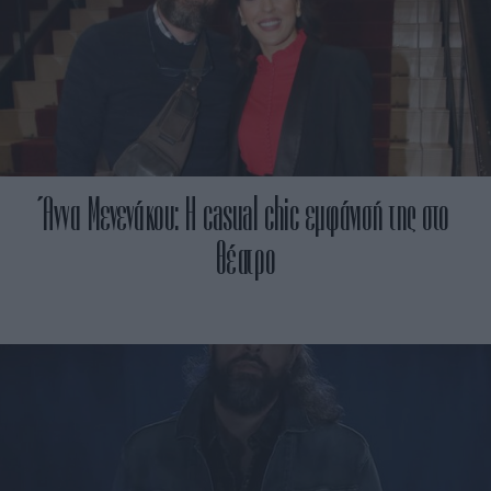
Άννα Μενενάκου: Η casual chic εμφάνισή της στο
θέατρο