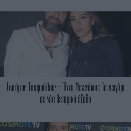
Σωτήρης Τσαφούλιας – Άννα Μενενάκου: Το ζευγάρι
σε νέα θεατρική έξοδο