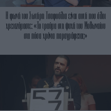
Η φωνή του Σωτήρη Τσαφούλια είναι αυτή που όλοι
χρειαζόμαστε: «Το τραύμα στη ψυχή του Μοθωναίου
στα πόσα χρόνια παραγράφεται;»