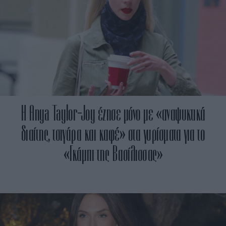
Η Anya Taylor-Joy έζησε μόνο με «αναψυκτικά
διαίτης, τσιγάρα και καφέ» στα γυρίσματα για το
«Γκάμπι της Βασίλισσας»