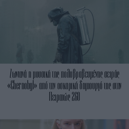
Ζωντανά η μουσική της πολυβραβευμένης σειράς
«Chernobyl» από την οσκαρική δημιουργό της στην
Πειραιώς 260