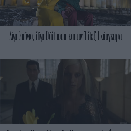
Λίγο Σούνιο, λίγο θάλασσα και τον Άλεξ Σκάσγκαρντ