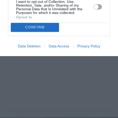
I want to opt-out of Collection, Use,
σειρά, με τους Δημήτρη Πιατά και Μάκη
Retention, Sale, and/or Sharing of my
Personal Data that Is Unrelated with the
Purposes for which it was collected.
Παπαδημητρίου
Opted In
By
Γεωργία Καρκάνη
CONFIRM
ADVERTISEMENT - CONTINUE READING BELOW
Data Deletion
Data Access
Privacy Policy