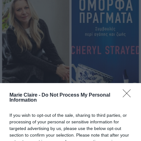
Marie Claire -
Do Not Process My Personal
Information
If you wish to opt-out of the sale, sharing to third parties, or
Cheryl Strayed, η συγγραφέας της
processing of your personal or sensitive information for
«Άγριας», στο Marie Claire: «Η
targeted advertising by us, please use the below opt-out
section to confirm your selection. Please note that after your
μητέρα μου έλεγε, “Δεν είμαστε