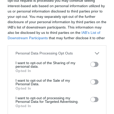
opt-out request is processed you may continue seeing
φτωχοί γιατί είμαστε πλούσιοι σε
interest-based ads based on personal information utilized by
αγάπη”»
us or personal information disclosed to third parties prior to
your opt-out. You may separately opt-out of the further
disclosure of your personal information by third parties on the
By
Γεωργία Καρκάνη
IAB’s list of downstream participants. This information may
also be disclosed by us to third parties on the
IAB’s List of
Downstream Participants
that may further disclose it to other
third parties.
Personal Data Processing Opt Outs
I want to opt-out of the Sharing of my
personal data.
Opted In
I want to opt-out of the Sale of my
Personal Data.
Opted In
I want to opt-out of processing my
Personal Data for Targeted Advertising.
Opted In
«Αόρατοι»: Είδαμε πρώτοι τη νέα ελληνική κωμική