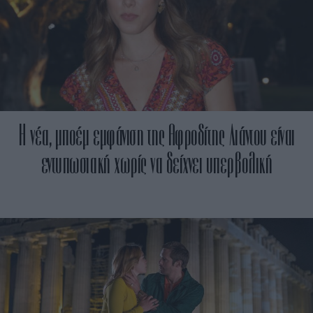
Η νέα, μποέμ εμφάνιση της Αφροδίτης Λιάντου είναι
εντυπωσιακή χωρίς να δείχνει υπερβολική