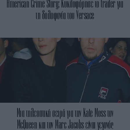
American Crime Story: Κυκλοφόρησε το trailer για
τη δολοφονία του Versace
Mια τηλεοπτική σειρά για την Kate Moss τον
McQueen και τον Marc Jacobs είναι γεγονός