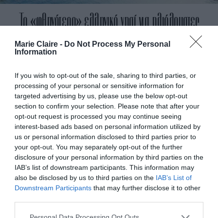
Το «φθηνότερο» ελληνικό νησί για ηλιόλουστες
διακοπές
Marie Claire -
Do Not Process My Personal
Information
By
Mcteam
If you wish to opt-out of the sale, sharing to third parties, or
ADVERTISEMENT - CONTINUE READING BELOW
processing of your personal or sensitive information for
targeted advertising by us, please use the below opt-out
section to confirm your selection. Please note that after your
opt-out request is processed you may continue seeing
interest-based ads based on personal information utilized by
us or personal information disclosed to third parties prior to
your opt-out. You may separately opt-out of the further
disclosure of your personal information by third parties on the
IAB’s list of downstream participants. This information may
also be disclosed by us to third parties on the
IAB’s List of
Downstream Participants
that may further disclose it to other
third parties.
Personal Data Processing Opt Outs