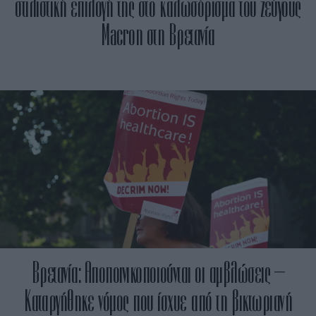
στιλιστική επιλογή της στο καλωσόρισμα του ζεύγους
Macron στη Βρετανία
Βρετανία: Αποποινικοποιούνται οι αμβλώσεις –
Καταργήθηκε νόμος που ίσχυε από τη βικτωριανή