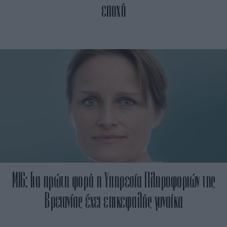
εποχή
ΜΙ6: Για πρώτη φορά η Υπηρεσία Πληροφοριών της
Βρετανίας έχει επικεφαλής γυναίκα