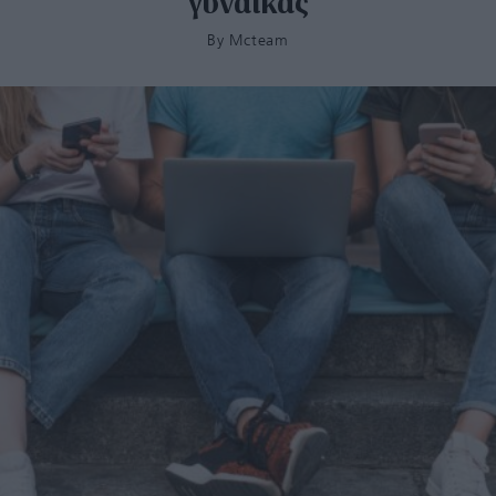
γυναίκας
By
Mcteam