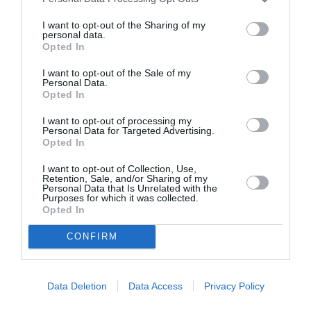
I want to opt-out of the Sharing of my
personal data.
Opted In
I want to opt-out of the Sale of my
Personal Data.
Opted In
I want to opt-out of processing my
Personal Data for Targeted Advertising.
Opted In
I want to opt-out of Collection, Use,
Retention, Sale, and/or Sharing of my
Oικογένειες μηνύουν το TikTok για τον θάνατο των
Personal Data that Is Unrelated with the
Purposes for which it was collected.
Opted In
παιδιών τους και ξεκινούν δικαστικό αγώνα εναντίον
CONFIRM
της πλατφόρμας
Data Deletion
Data Access
Privacy Policy