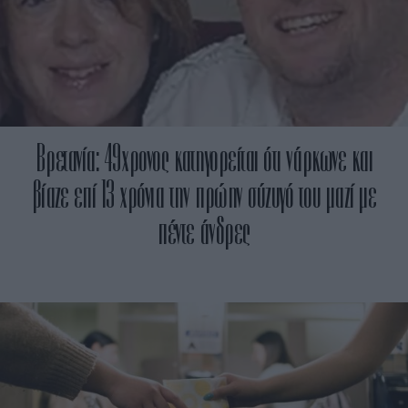
Βρετανία: 49χρονος κατηγορείται ότι νάρκωνε και
βίαζε επί 13 χρόνια την πρώην σύζυγό του μαζί με
πέντε άνδρες