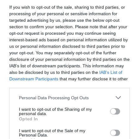
υστέρων.
If you wish to opt-out of the sale, sharing to third parties, or
10. Ο Διοργανωτής διατηρεί το δικαίωμα να
processing of your personal or sensitive information for
targeted advertising by us, please use the below opt-out
τροποποιήσει, ανακαλέσει, παρατείνει ή μειώσει
section to confirm your selection. Please note that after your
τη διάρκεια του Διαγωνισμού, χωρίς περαιτέρω
opt-out request is processed you may continue seeing
interest-based ads based on personal information utilized by
ειδοποίηση, κατά την κρίση του καθώς και να
us or personal information disclosed to third parties prior to
τροποποιήσει τους όρους και τις ημερομηνίες
your opt-out. You may separately opt-out of the further
disclosure of your personal information by third parties on the
συμμετοχής ή /και να ματαιώσει τον
IAB’s list of downstream participants. This information may
Διαγωνισμό. Ο Διοργανωτής διατηρεί την
also be disclosed by us to third parties on the
IAB’s List of
ευχέρεια να ακυρώνει συμμετοχές με
Downstream Participants
that may further disclose it to other
third parties.
αποτέλεσμα οι ενδιαφερόμενοι να μη
συμμετέχουν στο διαγωνισμό, και σε περίπτωση
Personal Data Processing Opt Outs
που με την συμμετοχή τους προσβάλλουν την
I want to opt-out of the Sharing of my
personal data.
εικόνα του Διοργανωτή ή τα κρατούντα ήθη και
Opted In
έθιμα κ.λ.π. Στην περίπτωση αυτή, διαγράφεται
I want to opt-out of the Sale of my
απευθείας οιοδήποτε τυχόν προσβλητικό σχόλιο
Personal Data.