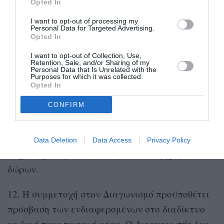
Opted In
με αντίστοιχη ενημέρωση. Οι συμμετέχοντες
I want to opt-out of processing my
οφείλουν να ενεργούν νόμιμα και μέσα στα
Personal Data for Targeted Advertising.
Opted In
πλαίσια των χρηστών και συναλλακτικών ηθών.
Κατόπιν λήξης της διάρκειας του Διαγωνισμού,
I want to opt-out of Collection, Use,
Retention, Sale, and/or Sharing of my
κάθε υποχρέωση του Διοργανωτή παύει να
Personal Data that Is Unrelated with the
Purposes for which it was collected.
υφίσταται, και δεν διατηρεί οποιαδήποτε
Opted In
υποχρέωση ή ευθύνης έναντι των
CONFIRM
συμμετεχόντων.
11. Ο Διοργανωτής ουδεμία ευθύνη φέρει για
Data Deletion
Data Access
Privacy Policy
τυχόν ζημία ήθελε προκληθεί από τη χρήση των
δώρων.
12. Η συμμετοχή στον Διαγωνισμό προϋποθέτει
πρόσβαση των ενδιαφερομένων στο διαδίκτυο
με δικά τους τεχνικά μέσα. O Διοργανωτής δεν