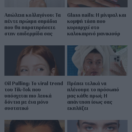
Απώλεια κολλαγόνου: Τα
Glass nails: Η μίνιμαλ και
πέντε πρώιμα σημάδια
κομψή τάση που
που θα παρατηρήσετε
κυριαρχεί στο
στην επιδερμίδα σας
καλοκαιρινό μανικιούρ
Oil Pulling: To viral trend
Πρέπει τελικά να
του Tik-Tok που
πλένουμε το πρόσωπό
υπόσχεται πιο λευκά
μας κάθε πρωί; Η
δόντια με ένα μόνο
απάντηση ίσως σας
συστατικό
εκπλήξει