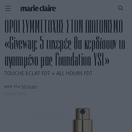
ΟΡΟΙ ΣΥΜΜΕΤΟΧΗΣ ΣΤΟΝ ΔΙΑΓΩΝΙΣΜΟ
«Giveway: 5 τυχερές θα κερδίσουν το
αγαπημένο μας foundation YSL»
TOUCHE ECLAT FDT + ALL HOURS FDT
από την
Mcteam
03/03/2020