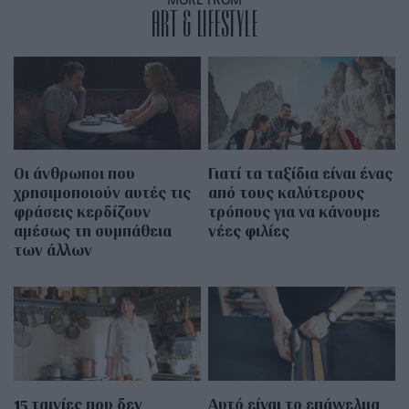
MORE FROM
ART & LIFESTYLE
Οι άνθρωποι που
Γιατί τα ταξίδια είναι ένας
χρησιμοποιούν αυτές τις
από τους καλύτερους
φράσεις κερδίζουν
τρόπους για να κάνουμε
αμέσως τη συμπάθεια
νέες φιλίες
των άλλων
15 ταινίες που δεν
Αυτό είναι το επάγγελμα