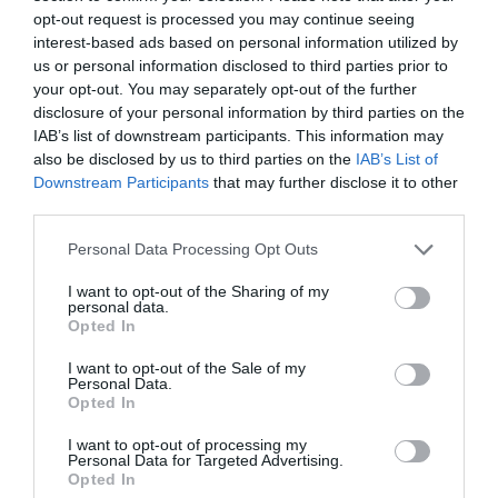
opt-out request is processed you may continue seeing
interest-based ads based on personal information utilized by
us or personal information disclosed to third parties prior to
your opt-out. You may separately opt-out of the further
disclosure of your personal information by third parties on the
IAB’s list of downstream participants. This information may
also be disclosed by us to third parties on the
IAB’s List of
Downstream Participants
that may further disclose it to other
third parties.
Personal Data Processing Opt Outs
1 και 2 Απριλίου
Σαββατοκύριακο
2023, ώρα
10:30 -15:00, Κέντρο ΓΑΙΑ, Όθωνος 100,
I want to opt-out of the Sharing of my
personal data.
Κηφισιά
Opted In
I want to opt-out of the Sale of my
ΕΙΣΟΔΟΣ ΕΛΕΥΘΕΡΗ
(Υπάρχει χώρος
Personal Data.
Opted In
στάθμευσης)
I want to opt-out of processing my
Personal Data for Targeted Advertising.
Κυριακή 2/4
Την
, στις 11:00 και στις 12:30, με 5€
Opted In