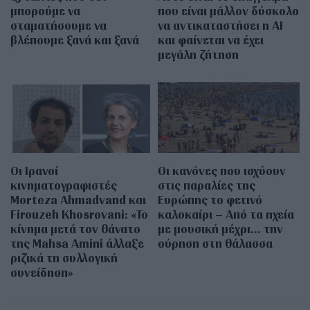
μπορούμε να
που είναι μάλλον δύσκολο
σταματήσουμε να
να αντικαταστήσει η AI
βλέπουμε ξανά και ξανά
και φαίνεται να έχει
μεγάλη ζήτηση
Οι Ιρανοί
Οι κανόνες που ισχύουν
κινηματογραφιστές
στις παραλίες της
Morteza Ahmadvand και
Ευρώπης το φετινό
Firouzeh Khosrovani: «Το
καλοκαίρι – Από τα ηχεία
κίνημα μετά τον θάνατο
με μουσική μέχρι… την
της Mahsa Amini άλλαξε
ούρηση στη θάλασσα
ριζικά τη συλλογική
συνείδηση»