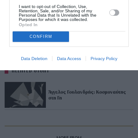
ΠΑΡΟΔΟΣ
είσοδο, η Ομάδα Τέχνης
θα
I want to opt-out of Collection, Use,
παρουσιάσει το παραμύθι «Είπε ο Κήπος» της
Retention, Sale, and/or Sharing of my
Personal Data that Is Unrelated with the
Αργυρώς Πιπίνη. Εικονογράφηση Ίρις Σαμαρτζή,
Purposes for which it was collected.
Opted In
Εκδόσεις Πατάκη
CONFIRM
ADVERTISEMENT - CONTINUE READING BELOW
Data Deletion
Data Access
Privacy Policy
RELATED STORY
Άγγελος Γουλανδρής: Κοσμοναύτης
στη Γη