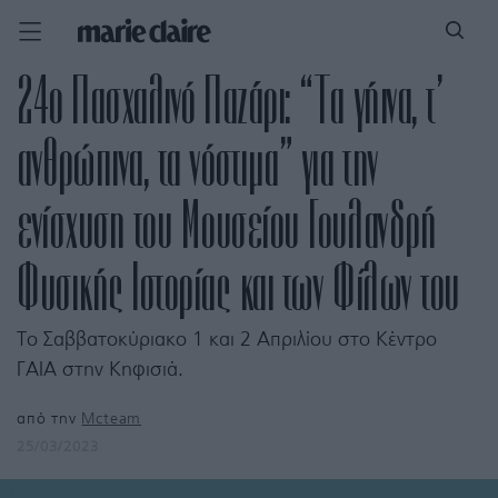
24ο Πασχαλινό Παζάρι: “Τα γήινα, τ’
ανθρώπινα, τα νόστιμα” για την
ενίσχυση του Μουσείου Γουλανδρή
Φυσικής Ιστορίας και των Φίλων του
Το Σαββατοκύριακο 1 και 2 Απριλίου στο Κέντρο
ΓΑΙΑ στην Κηφισιά.
από την
Mcteam
25/03/2023