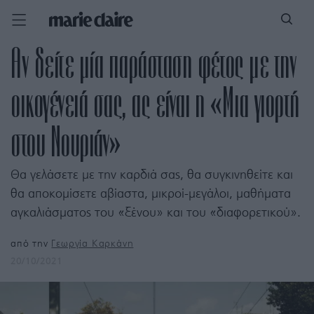
Αν δείτε μία παράσταση φέτος με την
οικογένειά σας, ας είναι η «Μια γιορτή
στου Νουριάν»
Θα γελάσετε με την καρδιά σας, θα συγκινηθείτε και
θα αποκομίσετε αβίαστα, μικροί-μεγάλοι, μαθήματα
αγκαλιάσματος του «ξένου» και του «διαφορετικού».
από την
Γεωργία Καρκάνη
20/10/2021