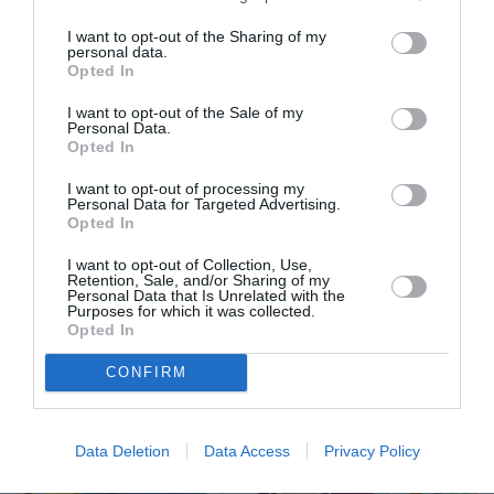
διερμηνεία στην Ελληνική Νοηματική Γλώσσα,
I want to opt-out of the Sharing of my
Ακουστική περιγραφή και υπέρτιτλους για
personal data.
Opted In
Κωφές/ους. Μια χειρονομία που ταιριάζει
απόλυτα στα μηνύματά της και που, σε κάθε
I want to opt-out of the Sale of my
Personal Data.
περίπτωση, θα ήταν καλό θα ακολουθήσουν ως
Opted In
παράδειγμα και άλλες θεατρικές παραγωγές.
I want to opt-out of processing my
Personal Data for Targeted Advertising.
Opted In
Δείτε φωτογραφίες του θιάσου:
I want to opt-out of Collection, Use,
Retention, Sale, and/or Sharing of my
Personal Data that Is Unrelated with the
Purposes for which it was collected.
Opted In
CONFIRM
Data Deletion
Data Access
Privacy Policy