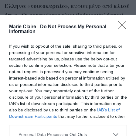
Έλληνα
νοικοκυραίο
κλισέ
«
», κυριευμένο από
όπως «Οι μετανάστες είναι βρόμικοι/κλέφτες/
επικίνδυνοι». Το παιδί που έχει διαποτιστεί από
Marie Claire -
Do Not Process My Personal
Information
πιστεύω
τα
του πατέρα του. Το παιδί που είναι
ανοιχτό
πιο
στην αποδοχή του «διαφορετικού»
If you wish to opt-out of the sale, sharing to third parties, or
και που ανοίγει νέους δρόμους για όλους. Τους
processing of your personal or sensitive information for
μετανάστες
targeted advertising by us, please use the below opt-out
που υποφέρουν από τα
section to confirm your selection. Please note that after your
στερεότυπα
, αλλά είναι έτοιμοι να διαβούν τη
opt-out request is processed you may continue seeing
γέφυρα συμφιλίωσης, αρκεί να τους δοθεί αυτή
interest-based ads based on personal information utilized by
us or personal information disclosed to third parties prior to
η ευκαιρία.
your opt-out. You may separately opt-out of the further
disclosure of your personal information by third parties on the
Εξαιρετική και η πρωτοβουλία της Συντεχνίας
IAB’s list of downstream participants. This information may
also be disclosed by us to third parties on the
IAB’s List of
καθολικά
να κάνει την παράσταση
Downstream Participants
that may further disclose it to other
προσβάσιμη
Κίνηση
, σε συνεργασία με την
third parties.
Αναπήρων Καλλιτεχνών
, με ταυτόχρονη
Personal Data Processing Opt Outs