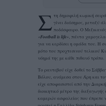
Σ
τη δημοφιλή κωμική σειρ
γίνει διάσημος, μεταξύ ά
ποδόσφαιρο. Ο Μεξικανός
Football is life
«
»
, πάντα χαμογελασ
για να κερδίσει η ομάδα του. Η 
μότο του προχτεσινού τελικού Κυ
νόημά της με κάθε πιθανό τρόπο.
Το ραντεβού είχε δοθεί το Σάββ
Βόλου, ανάμεσα στον Άρη και το
είχε αποφασιστεί από την Διαρκή
διοικητικό μέτρο της διεξαγωγής
καμερών ασφαλείας που έπρεπε ν
οριστεί η Γαλλίδα
Stéphanie Frappa