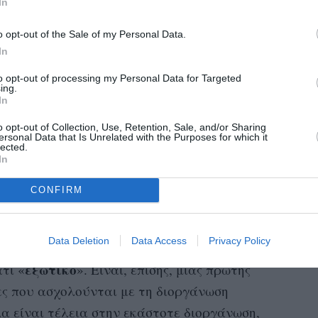
In
 γυναίκες που ασκούν το συγκεκριμένο
ο.
o opt-out of the Sale of my Personal Data.
In
 της Ομοσπονδίας Ποδοσφαίρου της Μεγάλης
to opt-out of processing my Personal Data for Targeted
με το αντικείμενο πάνω από 2.000 γυναίκες,
ing.
In
μέσα σε λίγα χρόνια κατά 70%.
o opt-out of Collection, Use, Retention, Sale, and/or Sharing
ersonal Data that Is Unrelated with the Purposes for which it
lected.
In
κή, όμως περιστατικά όπως το προχτεσινό
CONFIRM
δεν έχουν γίνει αποδεκτές
 με τον οποίο
ς σε αυτό το επάγγελμα
.
Data Deletion
Data Access
Privacy Policy
ας διαιτητή σε έναν σημαντικό αγώνα
εξωτικό
τι «
». Είναι, επίσης, μιας πρώτης
ες που ασχολούνται με τη διοργάνωση
α είναι τέλεια στην εκάστοτε διοργάνωση,