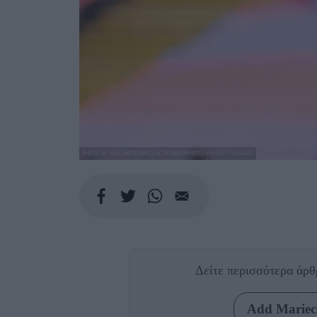
PHOTO BY JOSE BRETON/PICS ACTION/NURPHOTO VIA GETTY IMAGES
Δείτε περισσότερα άρ
Add Mariecl