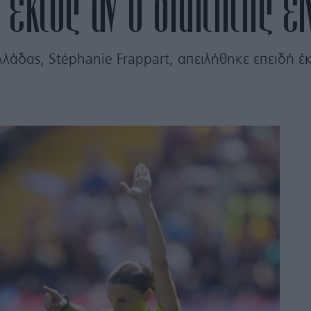
, εκτός αν ο διαιτητής εί
λάδας, Stéphanie Frappart, απειλήθηκε επειδή έκ