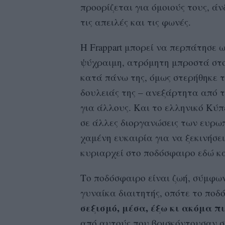
προορίζεται για όμοιούς τους, άν
τις απειλές και τις φωνές.
Η Frappart μπορεί να περπάτησε ω
ψύχραιμη, ατρόμητη μπροστά στ
κατά πάνω της, όμως στερήθηκε 
δουλειάς της – ανεξάρτητα από τ
για άλλους. Και το ελληνικό Κύπ
σε άλλες διοργανώσεις των ευρω
χαμένη ευκαιρία για να ξεκινήσε
κυριαρχεί στο ποδόσφαιρο εδώ κα
Το ποδόσφαιρο είναι ζωή, σύμφωνα
γυναίκα διαιτητής, οπότε το ποδ
σεξισμό, μέσα, έξω κι ακόμα πι
από αυτούς που βρισκόντουσαν σ