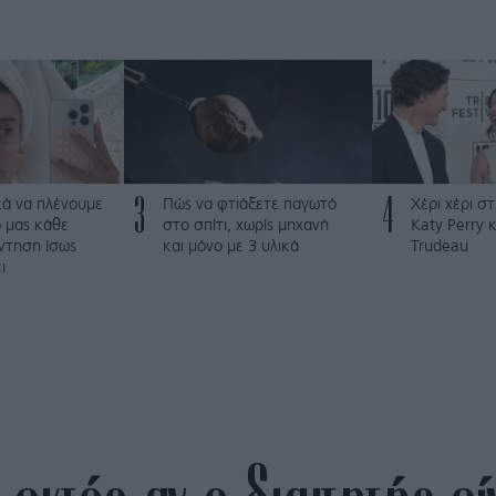
3
4
κά να πλένουμε
Πώς να φτιάξετε παγωτό
Χέρι χέρι σ
 μας κάθε
στο σπίτι, χωρίς μηχανή
Katy Perry κ
ντηση ίσως
και μόνο με 3 υλικά
Trudeau
ι