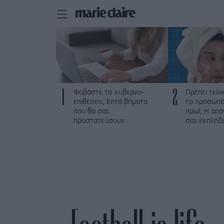
1
2
Φοβάστε τις κυβερνο-
Πρέπει τελι
επιθέσεις; Επτά βήματα
το πρόσωπό
που θα σας
πρωί; Η απά
προστατεύσουν
σας εκπλήξε