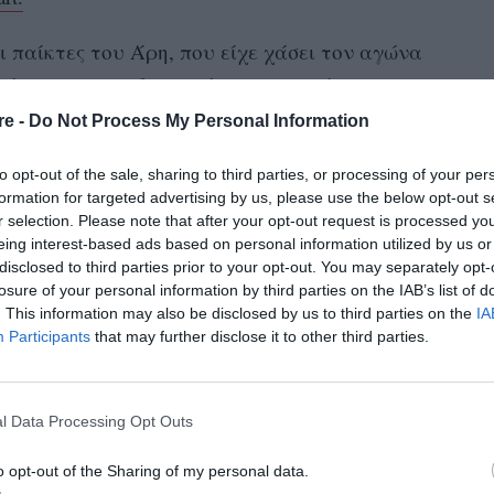
 παίκτες του Άρη, που είχε χάσει τον αγώνα
όμενοι για τη διαιτησία προς το μέρος της
νίστηκαν αμέσως αστυνομικοί. Καθώς
re -
Do Not Process My Personal Information
 της προς τα αποδυτήρια, άρχισε να τρέχει
to opt-out of the sale, sharing to third parties, or processing of your per
ος της ΠΑΕ Άρης Θόδωρος Καρυπίδης, ο οποίος
formation for targeted advertising by us, please use the below opt-out s
ης. Τον συγκράτησαν διάφοροι από τους
r selection. Please note that after your opt-out request is processed y
eing interest-based ads based on personal information utilized by us or
μα ήταν τόσο τεταμένο που η διαιτητής δεν
disclosed to third parties prior to your opt-out. You may separately opt-
Αυτή ήταν η πρώτη φορά που σφύριζε γυναίκα
losure of your personal information by third parties on the IAB’s list of
τίποτα δεν αποκλείει το ότι θα είναι και η
. This information may also be disclosed by us to third parties on the
IA
Participants
that may further disclose it to other third parties.
πειρη διαιτητής, που ασχολείται με το
l Data Processing Opt Outs
. Έχει κάνει καριέρα στα διάφορα
εθνείς αγώνες γυναικών και το Μουντιάλ.
o opt-out of the Sharing of my personal data.