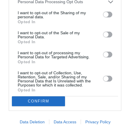
Personal Data Processing Opt Outs
16 βραβεία
Η πρώτη σεζόν ήταν υποψήφια για
I want to opt-out of the Sharing of my
Emmy
οκτώ
, από τα οποία κέρδισε τα
.
personal data.
Opted In
Η δεύτερη σεζόν έκανε πρεμιέρα τον Ιούνιο του
I want to opt-out of the Sale of my
2019, με μια σημαντική προσθήκη στο καστ, τη
Personal Data.
Opted In
Meryl Streep
.
I want to opt-out of processing my
Personal Data for Targeted Advertising.
Οι συζητήσεις για μία τρίτη σεζόν έχουν
Opted In
ξεκινήσει εδώ και χρόνια, με τις Kidman και
I want to opt-out of Collection, Use,
Retention, Sale, and/or Sharing of my
Witherspoon να «
ανταλλάσσουμε καθημερινά
Personal Data that Is Unrelated with the
Purposes for which it was collected.
μηνύματα
» σύμφωνα με μια συνέντευξη που
Opted In
είχε δώσει η πρώτη τον Ιανουάριο του 2024.
CONFIRM
Ηχηρή θα είναι, ωστόσο, η απουσία του
Jean-Marc Vallée
σκηνοθέτη της σειράς,
, ο οποίος
πέθανε
τον Δεκέμβριο του 2021 σε ηλικία μόλις
Data Deletion
Data Access
Privacy Policy