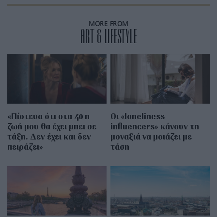
MORE FROM
ART & LIFESTYLE
«Πίστευα ότι στα 40 η
Οι «loneliness
ζωή μου θα έχει μπει σε
influencers» κάνουν τη
τάξη. Δεν έχει και δεν
μοναξιά να μοιάζει με
πειράζει»
τάση