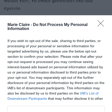
παιδιά τους, τα οποία φοιτούσαν στο ίδιο
σχολείο.
καστ
Το
, τότε, περιλάμβανε τους Kidman,
Marie Claire -
Do Not Process My Personal
Witherspoon, Shailene Woodley, Laura Dern, Zoë
Information
Kravitz, Iain Armitage, Alexander Skarsgård, James
If you wish to opt-out of the sale, sharing to third parties, or
Tupper, Jeffrey Nordling και Adam Scott.
processing of your personal or sensitive information for
targeted advertising by us, please use the below opt-out
section to confirm your selection. Please note that after your
opt-out request is processed you may continue seeing
interest-based ads based on personal information utilized by
Η πρώτη σεζόν έκανε πρεμιέρα τον
us or personal information disclosed to third parties prior to
Φεβρουάριο του 2017, με αφετηρία μια
your opt-out. You may separately opt-out of the further
δολοφονία στην εύπορη κοινότητα του
disclosure of your personal information by third parties on the
Μοντερέι στην Καλιφόρνια και
IAB’s list of downstream participants. This information may
κεντρικούς χαρακτήρες τις γυναίκες
also be disclosed by us to third parties on the
IAB’s List of
που γνωρίστηκαν, και έγιναν φίλες,
Downstream Participants
that may further disclose it to other
μέσα από τα παιδιά τους, τα οποία
third parties.
φοιτούσαν στο ίδιο σχολείο.