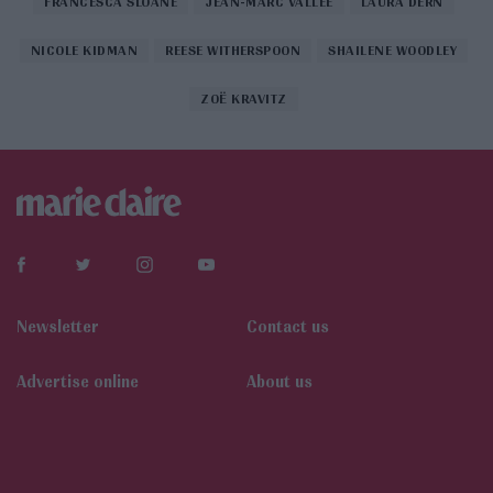
FRANCESCA SLOANE
JEAN-MARC VALLÉE
LAURA DERN
NICOLE KIDMAN
REESE WITHERSPOON
SHAILENE WOODLEY
ZOË KRAVITZ
Newsletter
Contact us
Αdvertise online
About us