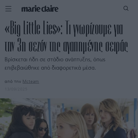
«Big Little Lies»: Τι γνωρίζουμε για
την 3η σεζόν της αγαπημένης σειράς
Βρίσκεται ήδη σε στάδιο ανάπτυξης, όπως
επιβεβαιώθηκε από διαφορετικά μέσα.
από την
Mcteam
13/09/2025