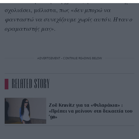
58
ετών
. Την επόμενη χρονιά, η Zoë Kravitz είχε
σχολιάσει, μάλιστα, πως «
δεν μπορώ να
φανταστώ να συνεχίζουμε χωρίς αυτόν. Ήταν ο
οραματιστής μας
».
ADVERTISEMENT - CONTINUE READING BELOW
RELATED STORY
Zoë Kravitz για τα «Φιλαράκια» :
«Πρέπει να μείνουν στη δεκαετία του
’90»