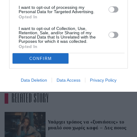
I want to opt-out of processing my
Personal Data for Targeted Advertising.
Από την άλλη, ένας πρωινός καφές μάς δίνει
Opted In
διάφορα συστατικά με αντιφλεγμονώδη δράση,
I want to opt-out of Collection, Use,
όπως επισημαίνουν οι ειδικοί, χωρίς να προκαλεί
Retention, Sale, and/or Sharing of my
Personal Data that Is Unrelated with the
διαταραχές στον οργανισμό. Τα οφέλη φαίνεται
Purposes for which it was collected.
Opted In
χωρίς
να επεκτείνονται και στα ροφήματα καφέ
καφεΐνη
.
CONFIRM
ADVERTISEMENT - CONTINUE READING BELOW
Data Deletion
Data Access
Privacy Policy
RELATED STORY
Υπάρχει τρόπος να «ξυπνήσεις» το
μυαλό σου χωρίς καφέ – Δες ποιος