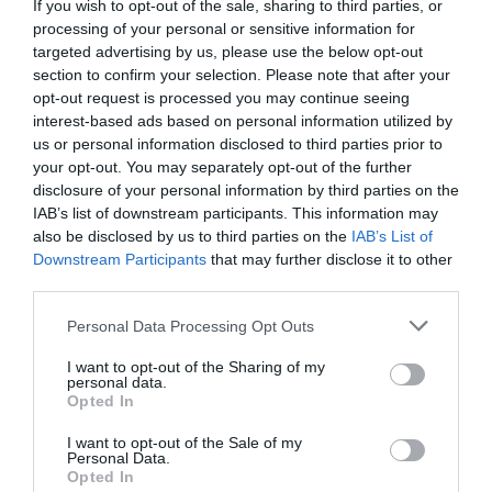
If you wish to opt-out of the sale, sharing to third parties, or
Πανεπιστήμιο Tulane στη Νέα Ορλεάνη.
processing of your personal or sensitive information for
targeted advertising by us, please use the below opt-out
Μάλιστα τα οφέλη του πρωινού καφέ φαίνεται
section to confirm your selection. Please note that after your
μεγαλύτερα
να είναι
για όσους καταναλώνουν
opt-out request is processed you may continue seeing
interest-based ads based on personal information utilized by
πάνω
ένα φλιτζάνι
από
– αν και δεν
us or personal information disclosed to third parties prior to
διευκρινίζεται η μέγιστη ωφέλιμη ποσότητα.
your opt-out. You may separately opt-out of the further
disclosure of your personal information by third parties on the
IAB’s list of downstream participants. This information may
Παρόλο που η νέα μελέτη δεν εξηγεί τα
also be disclosed by us to third parties on the
IAB’s List of
συμπεράσματά της, ενδεχομένως να έχει να
Downstream Participants
that may further disclose it to other
κάνει με το γεγονός ότι ο απογευματινός και
third parties.
διαταράσσει
κιρκάδιους
βραδινός καφές
τους
Personal Data Processing Opt Outs
ρυθμούς
και την παραγωγή ορμονών όπως η
I want to opt-out of the Sharing of my
μελατονίνη,
συντελώντας σε προβλήματα,
personal data.
Opted In
όπως διαταραχές ύπνου, υπέρταση και
I want to opt-out of the Sale of my
φλεγμονές, που αντισταθμίζουν τα πιθανά
Personal Data.
Opted In
οφέλη.