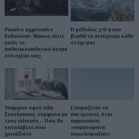
Passive aggressive
Η μέθοδος 3-6-9 που
behaviour: Μήπως είστε
βοηθά να πετύχουμε κάθε
εσείς το
στόχο μας
παθητικοεπιθετικό άτομο
στη σχέση σας;
Υπάρχουν εφτά είδη
Ετοιμαζόταν να
ξεκούρασης, σύμφωνα με
παντρευτεί, όταν
τους ειδικούς – Πώς θα
παρουσίασε
καταλάβετε ποιο
«συμπτώματα
χρειάζεστε
ουρολοίμωξης»: