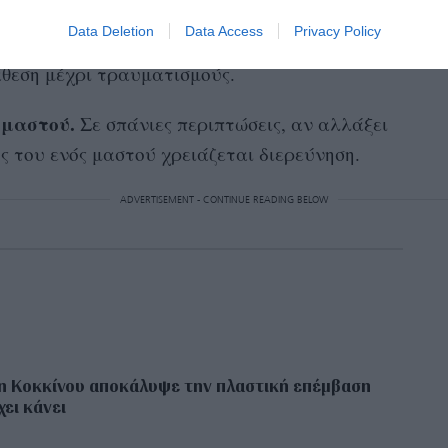
να είναι ανομοιόμορφοι.
Περιέχουν
Data Deletion
Data Access
Privacy Policy
θεις, που μπορεί να οφείλονται σε διάφορους
άθεση μέχρι τραυματισμούς.
 μαστού.
Σε σπάνιες περιπτώσεις, αν αλλάξει
ς του ενός μαστού χρειάζεται διερεύνηση.
ADVERTISEMENT - CONTINUE READING BELOW
η Κοκκίνου αποκάλυψε την πλαστική επέμβαση
χει κάνει