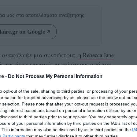
θρα μας
στα αποτελέσματα αναζήτησης
aire.gr on Google
ο ανακάλυψε μια συντάκτρια,
η Rebecca Jane
τός της ήταν εμφανώς μεγαλύτερος από τον
αθρέφτη
ξενοδοχείου
ενός
, τοποθετημένο έτσι
re -
Do Not Process My Personal Information
ή αλήθεια για το σώμα.
to opt-out of the sale, sharing to third parties, or processing of your per
θει να το ελέγξει, που περίμενε,
formation for targeted advertising by us, please use the below opt-out s
r selection. Please note that after your opt-out request is processed y
 τελειώσω ό,τι είχα να κάνω στο μπάνιο για
eing interest-based ads based on personal information utilized by us or
 γράφει με χιούμορ η Rebecca, προσθέτοντας:
disclosed to third parties prior to your opt-out. You may separately opt-
losure of your personal information by third parties on the IAB’s list of
ξεκάθαρα ύποπτα. Καθώς κοιτούσα το στήθος
. This information may also be disclosed by us to third parties on the
IA
 σε διαφορετικές στάσεις (πραγματικά ελπίζω
Participants
that may further disclose it to other third parties.