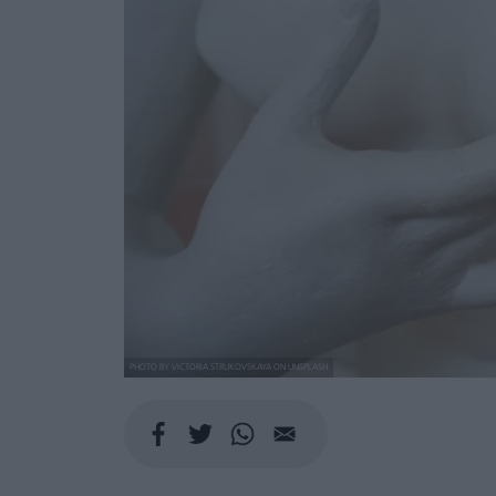
PHOTO BY VICTORIA STRUKOVSKAYA ON UNSPLASH