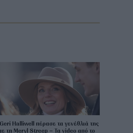
Geri Halliwell πέρασε τα γενέθλιά της
με τη Meryl Streep – Τα video από το