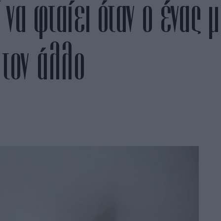
 να φταίει όταν ο ένας 
 τον άλλο