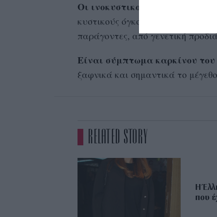
Οι ινοκυστικοί μαστοί μπορεί 
κυστικούς όγκους, απόλυτα καλοή
παράγοντες, από γενετική προδι
Είναι σύμπτωμα καρκίνου του
ξαφνικά και σημαντικά το μέγεθο
RELATED STORY
H Έλλ
που έ