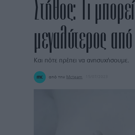
Στήθος: Τι μπορεί
μεγαλύτερος από
Και πότε πρέπει να ανησυχήσουμε.
από την
Mcteam
15/07/2023