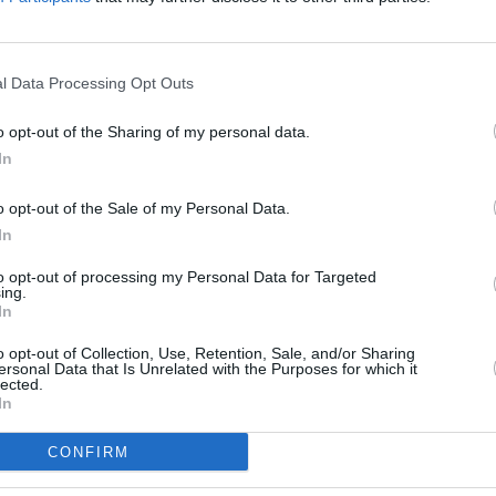
 κάμερα στο δωμάτιο), συνειδητοποίησα ότι
υ ξεχείλιζε από το σουτιέν. Πώς μού είχε
l Data Processing Opt Outs
o opt-out of the Sharing of my personal data.
λόγους
έρευνα για τους
για τους οποίους μπορεί
In
o opt-out of the Sale of my Personal Data.
τός να είναι ελαφρώς μεγαλύτερος από τον
In
α μας έχει μια ασυμμετρία – παρόλο που
to opt-out of processing my Personal Data for Targeted
ing.
στα συνδεδεμένη με την ομορφιά.
In
ουν τη συμμετρία του στήθους.
«Θυμάμαι
o opt-out of Collection, Use, Retention, Sale, and/or Sharing
ersonal Data that Is Unrelated with the Purposes for which it
 αριστερό ξεπετάχτηκε, αλλά το δεξί έχει
lected.
In
λιάζει με χιούμορ η συντάκτρια. Ειδικά αν
CONFIRM