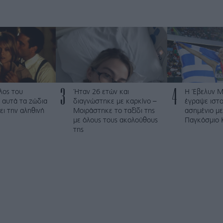
3
4
λος του
Ήταν 26 ετών και
Η Έβελυν 
 αυτά τα ζώδια
διαγνώστηκε με καρκίνο –
έγραψε ιστο
ει την αληθινή
Μοιράστηκε το ταξίδι της
ασημένιο με
με όλους τους ακολούθους
Παγκόσμιο 
της