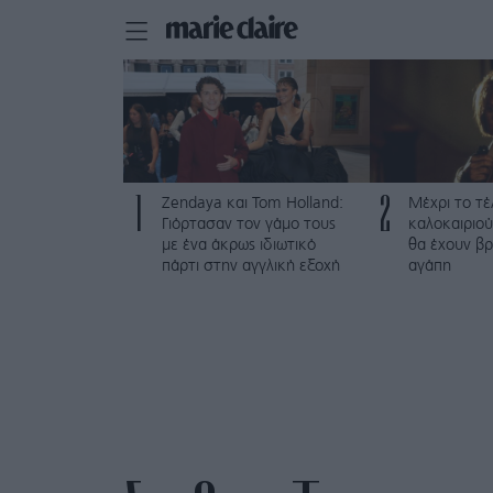
1
2
Zendaya και Tom Holland:
Μέχρι το τέ
Γιόρτασαν τον γάμο τους
καλοκαιριού
με ένα άκρως ιδιωτικό
θα έχουν βρ
πάρτι στην αγγλική εξοχή
αγάπη