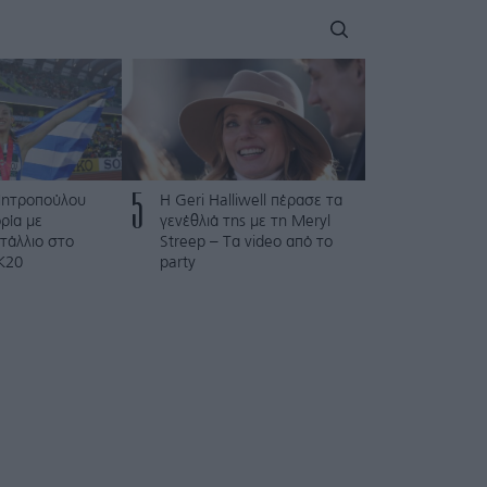
5
Μητροπούλου
Η Geri Halliwell πέρασε τα
ρία με
γενέθλιά της με τη Meryl
τάλλιο στο
Streep – Τα video από το
Κ20
party