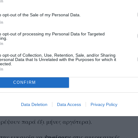
 διαστημικούς περιπάτους. Επίσης, είχαν
In
 Ήλιο να ανατέλλει και να δύει άπειρες
αγματοποιεί 16 περιστροφές γύρω από τη
o opt-out of the Sale of my Personal Data.
έα σε 16 ανατολές και δύσεις του Ηλίου.
In
ειρία, και ο άπλετος χρόνος που είχε σε έναν
to opt-out of processing my Personal Data for Targeted
ing.
 το μυαλό σου και αρχίζεις να σκέφτεσαι
In
 πλανήτη και πρέπει να τον
o opt-out of Collection, Use, Retention, Sale, and/or Sharing
 της παραμονής τους στον Διαστημικό Σταθμό,
ersonal Data that Is Unrelated with the Purposes for which it
lected.
το σπίτι χάρη σε «
τόσο πολλούς ανθρώπους
In
 τη Γη
».
CONFIRM
μβρίου είχαν υποδεχτεί στον Διαστημικό
Aleksandr Gorbunov
, οπότε η ομάδα είχε
Data Deletion
Data Access
Privacy Policy
Σταθμό με διαφορετικό αεροσκάφος, ωστόσο δεν
ρέψουν παρά έξι μήνες αργότερα).
ψηφίσουν
 την ευκαιρία να
στις αμερικανικές