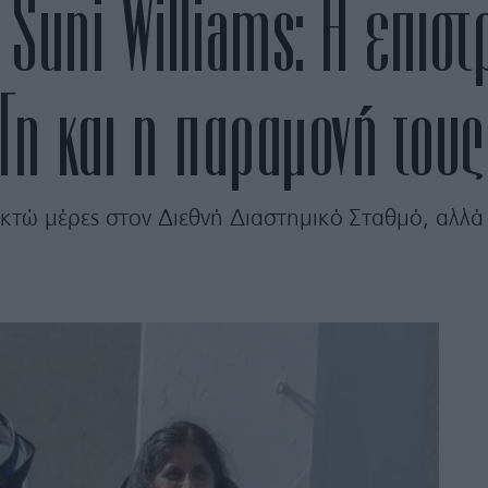
Suni Williams: Η επισ
Γη και η παραμονή τους
κτώ μέρες στον Διεθνή Διαστημικό Σταθμό, αλλά π