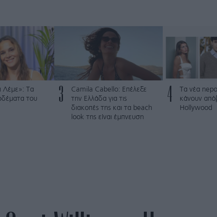
3
4
 Λέμε»: Τα
Camila Cabello: Επέλεξε
Τα νέα nepo
ρδέματα του
την Ελλάδα για τις
κάνουν από
διακοπές της και τα beach
Hollywood
look της είναι έμπνευση