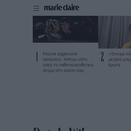
1
2
Passive aggressive
«Έχουμε και
behaviour: Μήπως είστε
μεγάλα μπε
εσείς το παθητικοεπιθετικό
έρωτα
άτομο στη σχέση σας;