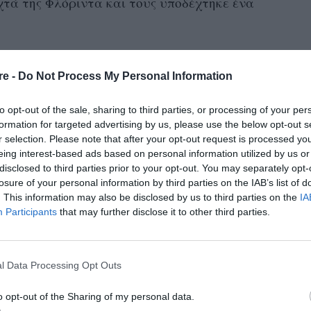
τά της Φλόριντα και τους υποδέχτηκε ένα
μο που πέρασε, αναπάντεχα, εννέα
00 χιλιομέτρων
επιφάνεια
re -
Do Not Process My Personal Information
από την
του
to opt-out of the sale, sharing to third parties, or processing of your per
formation for targeted advertising by us, please use the below opt-out s
59χρονη
 η
και ο 62χρονος γέμισαν τον χρόνο
r selection. Please note that after your opt-out request is processed y
ειράματα
διαστημικούς περιπάτους
και
.
eing interest-based ads based on personal information utilized by us or
disclosed to third parties prior to your opt-out. You may separately opt-
Ήλιο
ουν τον
να ανατέλλει και να δύει άπειρες
losure of your personal information by third parties on the IAB’s list of
16 περιστροφές
Γη
τοποιεί
γύρω από τη
ανά
. This information may also be disclosed by us to third parties on the
IA
Participants
that may further disclose it to other third parties.
ολές και δύσεις του Ηλίου.
l Data Processing Opt Outs
o opt-out of the Sharing of my personal data.
ς γέμισαν τον χρόνο τους με εργασίες