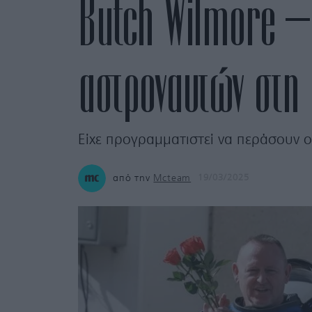
Butch Wilmore – 
αστροναυτών στη 
Είχε προγραμματιστεί να περάσουν ο
από την
Mcteam
19/03/2025