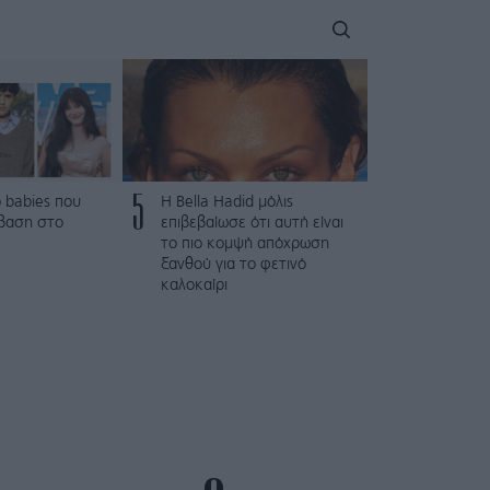
5
 babies που
Η Bella Hadid μόλις
βαση στο
επιβεβαίωσε ότι αυτή είναι
το πιο κομψή απόχρωση
ξανθού για το φετινό
καλοκαίρι