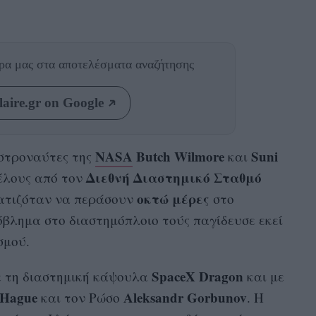
θρα μας
στα αποτελέσματα αναζήτησης
aire.gr on Google
NASA
Butch Wilmore
Suni
αστροναύτες της
και
Διεθνή Διαστημικό Σταθμό
έλους από τον
οκτώ μέρες
ατιζόταν να περάσουν
στο
όβλημα στο διαστημόπλοιο τούς παγίδευσε εκεί
σμού.
SpaceX Dragon
ε τη διαστημική κάψουλα
και με
 Hague
Aleksandr Gorbunov
και τον Ρώσο
. Η