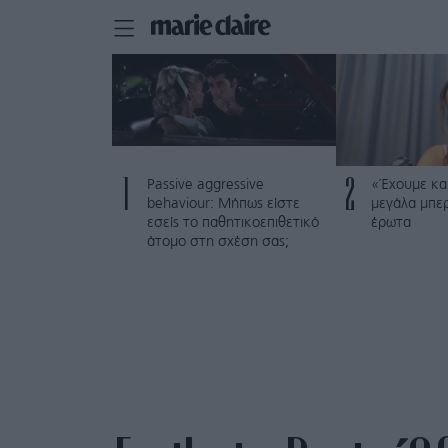
1
2
Passive aggressive
«Έχουμε και
behaviour: Μήπως είστε
μεγάλα μπε
εσείς το παθητικοεπιθετικό
έρωτα
άτομο στη σχέση σας;