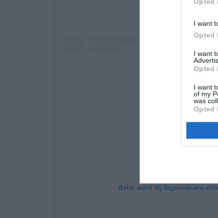
Opted 
I want t
Opted 
I want 
Advertis
Opted 
I want t
of my P
was col
Opted 
Δείτε αυτή τη δημοσίευση στο