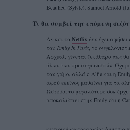
Beaulieu (Sylvie), Samuel Arnold (J
Τι θα συμβεί την επόμενη σεζόν
Netflix
Αν και το
δεν έχει αφήσει 
του
Emily In Paris
, το συγκλονιστ
Αρχικά, γίνεται ξεκάθαρο πως θα
όλων των πρωταγωνιστών. Όχι μόνο
τον γάμο, αλλά ο Alfie και η Em
αφού εκείνος μαθαίνει για τα αλη
Ωστόσο, το μεγαλύτερο σοκ έρχετα
αποκαλύπτει στην Emily ότι η Cami
κεντρική φωτογραφία: Δημόσιο πρ