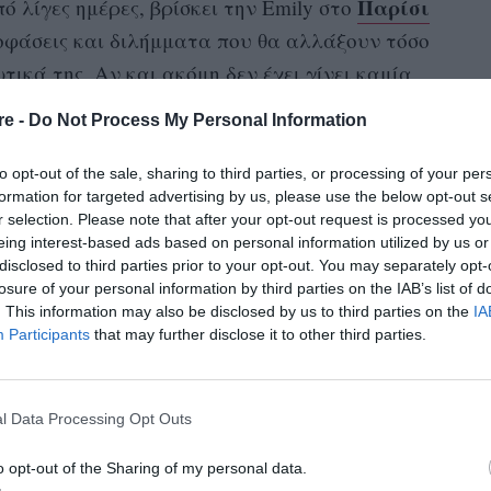
Παρίσι
πό λίγες ημέρες, βρίσκει την Emily στο
φάσεις και διλήμματα που θα αλλάξουν τόσο
ικά της. Αν και ακόμη δεν έχει γίνει καμία
 σεζόν, παρακάτω μπορείτε να διαβάσετε όλα
re -
Do Not Process My Personal Information
ιες της νεαρής από την Αμερική, που άφησε όλα
όνειρό της στο Παρίσι.
to opt-out of the sale, sharing to third parties, or processing of your per
formation for targeted advertising by us, please use the below opt-out s
r selection. Please note that after your opt-out request is processed y
ατα- γίνει
eing interest-based ads based on personal information utilized by us or
disclosed to third parties prior to your opt-out. You may separately opt-
, οι δύο τελευταίες σεζόν γυρίστηκαν
losure of your personal information by third parties on the IAB’s list of
. This information may also be disclosed by us to third parties on the
IA
ανό η τέταρτη σεζόν να προβληθεί νωρίτερα
Participants
that may further disclose it to other third parties.
 χρειαστεί να περιμένουμε τις διακοπές των
α νεότερα.
l Data Processing Opt Outs
o opt-out of the Sharing of my personal data.