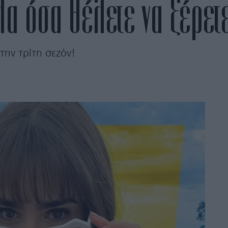
λα όσα θέλετε να ξέρετε
 την τρίτη σεζόν!