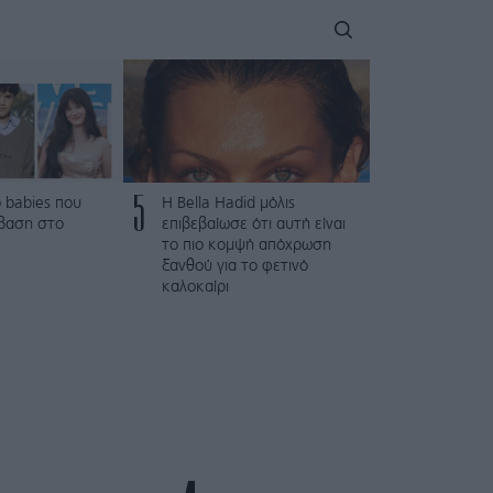
5
 babies που
Η Bella Hadid μόλις
βαση στο
επιβεβαίωσε ότι αυτή είναι
το πιο κομψή απόχρωση
ξανθού για το φετινό
καλοκαίρι