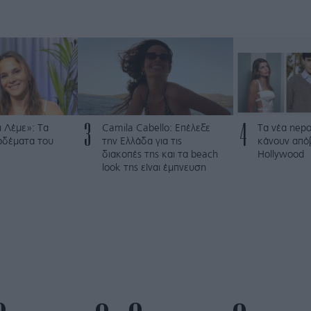
3
4
 Λέμε»: Τα
Camila Cabello: Επέλεξε
Τα νέα nepo
ρδέματα του
την Ελλάδα για τις
κάνουν από
διακοπές της και τα beach
Hollywood
look της είναι έμπνευση