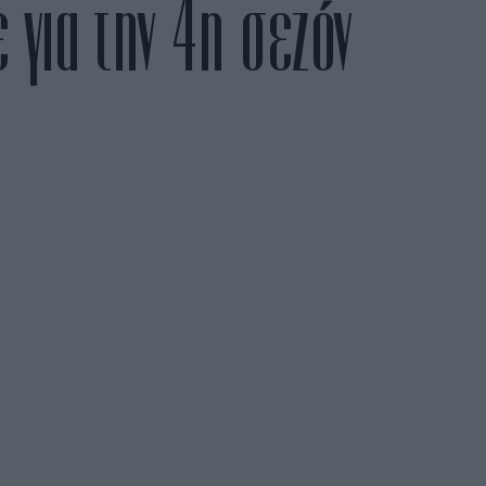
 για την 4η σεζόν