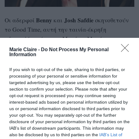
Benny
Josh Safdie
Οι αδερφοί
και
σκηνοθετούν
το Good Time, αυτή την ταινία-έκρηξη
αδρεναλίνης όπου το Μετά τα Μεσάνυχτα
Robert
συναντά το Drive με πρωταγωνιστή τον
Marie Claire -
Do Not Process My Personal
Information
Pattinson
που βάζει φωτιά στην οθόνη, τον ίδιο
Jennifer Jason Leigh
τον Benny Safdie και την
!
If you wish to opt-out of the sale, sharing to third parties, or
Η ταινία, που ενθουσίασε κοινό και κριτικούς
processing of your personal or sensitive information for
targeted advertising by us, please use the below opt-out
στις Κάννες τον Μάιο του 2017, ήταν υποψήφια
section to confirm your selection. Please note that after your
για Χρυσό Φοίνικα, ενώ ανάμεσα στα ονόματα
opt-out request is processed you may continue seeing
interest-based ads based on personal information utilized by
Πάρι
των παραγωγών συναντάμε τον
us or personal information disclosed to third parties prior to
Κασιδόκωστα – Λάτση
Hercules Film
και το
your opt-out. You may separately opt-out of the further
Fund
(«American Made», «Jane Got a Gun»).
disclosure of your personal information by third parties on the
IAB’s list of downstream participants. This information may
also be disclosed by us to third parties on the
IAB’s List of
Για την ελληνική πρεμιέρα της ταινίας που