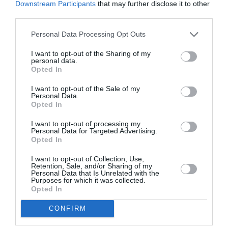
Downstream Participants
that may further disclose it to other
βγαίνει στις αίθιουσες στις 23 Νοεμβρίου, ο
third parties.
Robert Pattinson
Αθήνα
κατηφορίζει στην
μία
Personal Data Processing Opt Outs
από τις επόμενες ημέρες. Stay tuned!
I want to opt-out of the Sharing of my
personal data.
Opted In
I want to opt-out of the Sale of my
Personal Data.
Opted In
I want to opt-out of processing my
Personal Data for Targeted Advertising.
Opted In
I want to opt-out of Collection, Use,
Retention, Sale, and/or Sharing of my
Personal Data that Is Unrelated with the
Purposes for which it was collected.
Opted In
CONFIRM
Δείτε το trailer του Good Time που βγαίνει