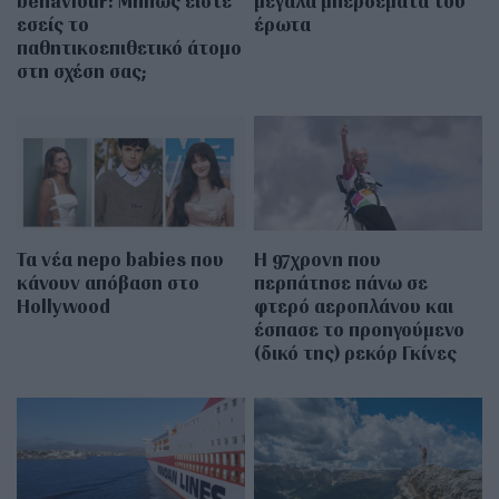
behaviour: Μήπως είστε
μεγάλα μπερδέματα του
εσείς το
έρωτα
παθητικοεπιθετικό άτομο
στη σχέση σας;
Τα νέα nepo babies που
Η 97χρονη που
κάνουν απόβαση στο
περπάτησε πάνω σε
Hollywood
φτερό αεροπλάνου και
έσπασε το προηγούμενο
(δικό της) ρεκόρ Γκίνες