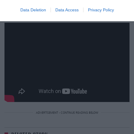
στις αίθουσες την Πέμπτη 23/11 από τ
η
Feelgood
Data Deletion
Data Access
Privacy Policy
ADVERTISEMENT - CONTINUE READING BELOW