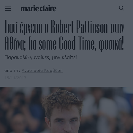
Γιατί έρχεται ο Robert Pattinson στην
Αθήνα; Για some Good Time, φυσικά!
Παρακαλώ γυναίκες, μην κλαίτε!
από την
Αναστασία Καμβύση
15/11/2017