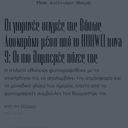
Photo: Αλέξανδρος Μακρής
Οι γιορτινές στιγμές της Βάσως
Λασκαράκη μέσα από το HUAWEI nova
9: Οι πιο λαμπερές πόζες της
Η στιλάτη ηθοποιός φωτογραφήθηκε με το
smartphone της να απολαμβάνει την ατμόσφαιρα και
τη μοναδική γλύκα των ημερών, έπειτα από τις
φωτογραφικές συμβουλές των θαυμαστών της.
από την
Mcteam
29/12/2021
OTO: ΑΛΕΞΑΝΔΡΟΣ ΜΑΚΡΗΣ