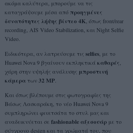
ακόμα καλύτερα, μπορούμε να τις
προηγμένες
καταγράψουμε μέσα από
δυνατότητες λήψης βίντεο 4K
, όπως front/rear
recording, AIS Video Stabilization, και Night Selfie
Video.
selfies
Ειδικότερα, αν λατρεύουμε τις
, με το
καθαρές
Huawei Nova 9 βγαίνουν εκπληκτικά
,
μπροστινή
χάρη στην υψηλής ανάλυσης
κάμερα
32 MP
των
.
Και όπως βλέπουμε στις φωτογραφίες της
Βάσως Λασκαράκη, το νέο Huawei Nova 9
συμπληρώνει φινετσάτα το στυλ μας και
fashionable αξεσουάρ
αναδεικνύεται σε
με το
σύγχρονο design και τα χρώματά του, που