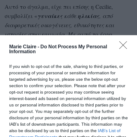
Αυτό το άγαλμα, είχε πει επίσης η Cecilie,
γυναίκες
ηλικίας
συμβολίζει «
κάθε
, από
διαφορετικές οικογένειες, εθνικότητες και
ιστορίες στην κοινωνία. Με αυτό το έργο
εκφράζω ένα κομμάτι από εμένα και από τις
Marie Claire -
Do Not Process My Personal
αξίες μου. Ειδικά προς τα παιδιά μου, που η
Information
μητέρα τους έχει καρκίνο. Ως μαμά θέλω να
If you wish to opt-out of the sale, sharing to third parties, or
είμαι κοντά τους όταν με χρειάζονται. Αλλά δεν
processing of your personal or sensitive information for
θα μπορώ πάντα να τους λέω ότι όλα θα πάνε
targeted advertising by us, please use the below opt-out
section to confirm your selection. Please note that after your
καλά
».
opt-out request is processed you may continue seeing
interest-based ads based on personal information utilized by
Ο γλύπτης, Håkon Anton Fagerås, είπε για το
us or personal information disclosed to third parties prior to
your opt-out. You may separately opt-out of the further
σκεπτικό της δημιουργίας του αγάλματος: «
Δεν
disclosure of your personal information by third parties on the
μπορούσα να δημιουργήσω ένα θύμα ή ένα
IAB’s list of downstream participants. This information may
also be disclosed by us to third parties on the
IAB’s List of
άρρωστο κορίτσι σε στυλ Munch, που σχεδόν
Downstream Participants
that may further disclose it to other