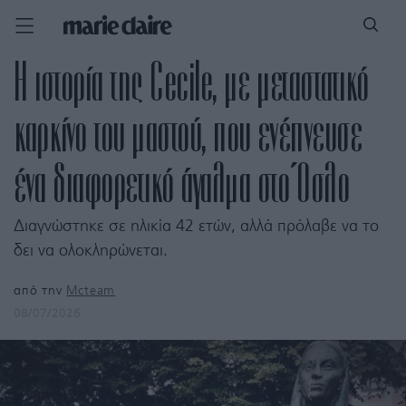
Η ιστορία της Cecile, με μεταστατικό
καρκίνο του μαστού, που ενέπνευσε
ένα διαφορετικό άγαλμα στο Όσλο
Διαγνώστηκε σε ηλικία 42 ετών, αλλά πρόλαβε να το
δει να ολοκληρώνεται.
από την
Mcteam
08/07/2026