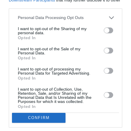
εξαϋλώνεται και εξαφανίζεται. Προσπάθησα
third parties.
θέληση
να δείξω πώς το αντιμετωπίζει, με
,
Personal Data Processing Opt Outs
ζωντάνια
ηρεμία
και
. Όχι σαν κάποιον που
I want to opt-out of the Sharing of my
προκαλεί οίκτο.
personal data.
Opted In
»Δεν ήθελα να προσθέσω κάτι αλληγορικό ή
I want to opt-out of the Sale of my
απουσία
μαστού
καθαρά συμβολικό: η
του
λέει
Personal Data.
Opted In
πολλά
από μόνη της
. Δεν ήθελα δραματικές,
I want to opt-out of processing my
συναισθηματικές, θεατρικές χειρονομίες:
Personal Data for Targeted Advertising.
Opted In
προτίμησα, απλά, να δείξω τη φυσιολογική
γλώσσα σώματος της Cecilie. Με αυτό τον
I want to opt-out of Collection, Use,
Retention, Sale, and/or Sharing of my
τρόπο, πιστεύω ότι το μήνυμα είναι πιο
Personal Data that Is Unrelated with the
Purposes for which it was collected.
δυνατό
».
Opted In
CONFIRM
Δείτε μια σχετική ανάρτηση: