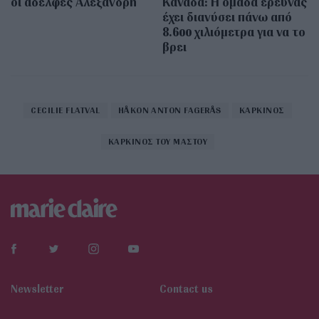
οι αδελφές Αλεξανδρή
Καναδά: Η ομάδα έρευνας
έχει διανύσει πάνω από
8.600 χιλιόμετρα για να το
βρει
CECILIE FLATVAL
HÅKON ANTON FAGERÅS
ΚΑΡΚΙΝΟΣ
ΚΑΡΚΙΝΟΣ ΤΟΥ ΜΑΣΤΟΥ
Newsletter
Contact us