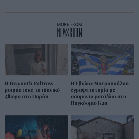
MORE FROM
NEWSROOM
Η Gwyneth Paltrow
Η Έβελυν Μητροπούλου
μοιράστηκε το ιδανικό
έγραψε ιστορία με
48ωρο στο Παρίσι
ασημένιο μετάλλιο στο
Παγκόσμιο Κ20