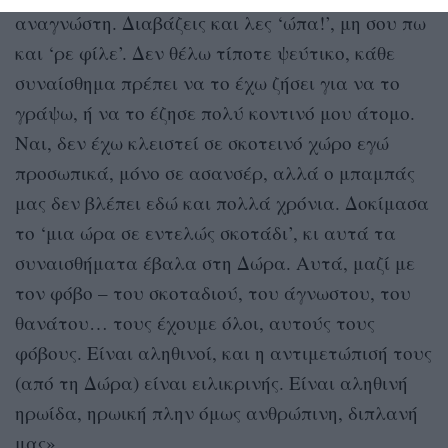
αναγνώστη. Διαβάζεις και λες ‘ώπα!’, μη σου πω
και ‘ρε φίλε’. Δεν θέλω τίποτε ψεύτικο, κάθε
συναίσθημα πρέπει να το έχω ζήσει για να το
γράψω, ή να το έζησε πολύ κοντινό μου άτομο.
Ναι, δεν έχω κλειστεί σε σκοτεινό χώρο εγώ
προσωπικά, μόνο σε ασανσέρ, αλλά ο μπαμπάς
μας δεν βλέπει εδώ και πολλά χρόνια. Δοκίμασα
το ‘μια ώρα σε εντελώς σκοτάδι’, κι αυτά τα
συναισθήματα έβαλα στη Δώρα. Αυτά, μαζί με
τον φόβο – του σκοταδιού, του άγνωστου, του
θανάτου… τους έχουμε όλοι, αυτούς τους
φόβους. Είναι αληθινοί, και η αντιμετώπισή τους
(από τη Δώρα) είναι ειλικρινής. Είναι αληθινή
ηρωίδα, ηρωική πλην όμως ανθρώπινη, διπλανή
μας».