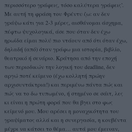
περισσότερο γράφεις, τόσο καλύτερα γράφεις’.
Με αυτή τη φράση του Φρέντυ ζω: αν δεν
γράψω κάτι για 2-3 μέρες, αισθάνομαι άσχημα,
πέφτω ψυχολογικά, άσε που όταν δεν έχω
ηρωίδα είμαι πολύ πιο ντάουν από ότι όταν έχω,
δηλαδή (από) όταν γράφω μια ιστορία, βιβλίο,
θεατρικό ή σενάριο. Κράτησα από την εποχή
των περιοδικών την λογική του deadline, δεν
αργώ ποτέ κείμενο (έχω κολλητή πρώην
αρχισυντάκτρια!) και περιμένω πάντα πώς και
πώς να το δω τυπωμένο, ή στημένο σε σάιτ, λες
κι είναι η πρώτη φορά που θα βγει στο φως
κείμενό μου. Μου αρέσει η μοναχικότητα του
γραψίματος αλλά και η συνεργασία, η κουβέντα
μέχρι να κάτσει το θέμα… αυτά μου έμειναν,