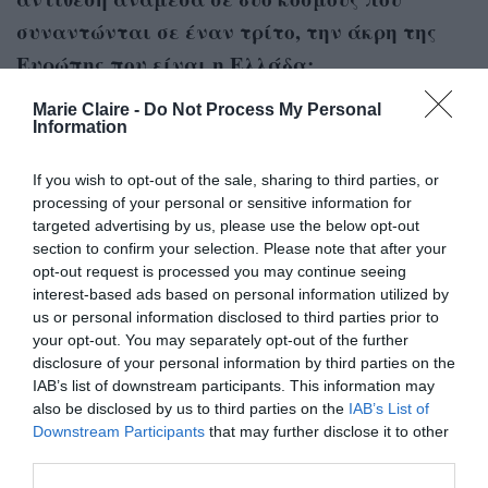
συναντώνται σε έναν τρίτο, την άκρη της
Ευρώπης που είναι η Ελλάδα;
«Γνώρισα δύο Πολωνούς, μια κοπέλα κι ένα
Marie Claire -
Do Not Process My Personal
αγόρι, στην Νίσυρο, στο Ινστιτούτο
Information
Μεσογειακού Κινηματογράφου το καλοκαίρι
If you wish to opt-out of the sale, sharing to third parties, or
του ΄17. Και μου κίνησαν το ενδιαφέρον, έμαθα
processing of your personal or sensitive information for
πολλά, δεν ξέρω πώς να το θέσω – ήταν πηγή
targeted advertising by us, please use the below opt-out
section to confirm your selection. Please note that after your
έμπνευσης. Πολύ διαφορετικοί από ότι
opt-out request is processed you may continue seeing
φανταζόμουν… Μετά είχα μια εμπειρία με μια
interest-based ads based on personal information utilized by
us or personal information disclosed to third parties prior to
Αμερικανίδα κυρία, και (ξανά) έζησα τον
your opt-out. You may separately opt-out of the further
ελαφρύ πλην όμως βαθύ ρατσισμό των
disclosure of your personal information by third parties on the
Αμερικανών απέναντι σε όλους τους λαούς. Οι
IAB’s list of downstream participants. This information may
also be disclosed by us to third parties on the
IAB’s List of
ατάκες για το σαπούνι Νταβ (‘α, έχετε κι εδώ
Downstream Participants
that may further disclose it to other
Νταβ; Φαντάσου, είχαν μέχρι και στη
third parties.