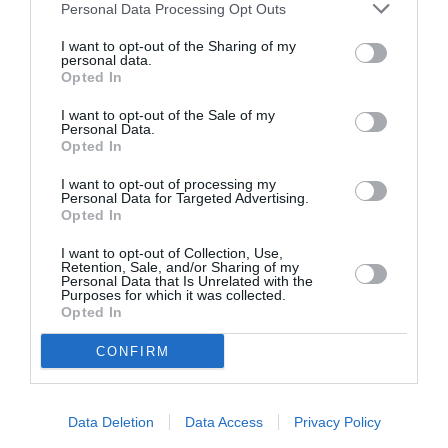
Βαγδάτη!’) ήταν ατόφιες από την πραγματική
Personal Data Processing Opt Outs
κυρία Αμερικάνα. Έχουν έναν εγωισμό, μαζί με
I want to opt-out of the Sharing of my
ρατσισμό και σνομπισμό… δεν φαίνεται με την
personal data.
Opted In
πρώτη ματιά, γι αυτό έβαλα το γκρουπ της
I want to opt-out of the Sale of my
Δώρας αυτή τη φορά να είναι Αμερικάνοι.
Personal Data.
Επειδή ήθελα να γράψω για κάτι που με ενοχλεί
Opted In
βαθιά, και να το φορέσω σε πραγματικούς
I want to opt-out of processing my
Personal Data for Targeted Advertising.
ανθρώπους».
Opted In
I want to opt-out of Collection, Use,
Γράφεις σε μία σημείωση στο τέλος του
Retention, Sale, and/or Sharing of my
Personal Data that Is Unrelated with the
βιβλίου ότι «δεν είναι η ακρίβεια αυτό που
Purposes for which it was collected.
Opted In
μετράει στις ιστορίες, είναι η ροή, η
ομορφιά και η ειλικρίνειά τους». Τι είναι
CONFIRM
αυτό που σε κάνει να διακρίνεις την
ειλικρίνεια μιας ιστορίας;
Data Deletion
Data Access
Privacy Policy
«Κλωτσάει το ψεύτικο, σε χαλάει, σαν