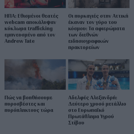
ΗΠΑ: Εθισμένοι θεατές
Οι πυρκαγιές στην Αττική
webcam αποκάλυψαν
έκαναν τον γύρο του
κύκλωμα trafficking
κόσμου: Τα αφιερώματα
εμπνευσμένο από τον
των διεθνών
Andrew Tate
ειδησιογραφικών
πρακτορείων
Πώς να βοηθήσουμε
Αδελφές Αλεξανδρή:
πυροσβέστες και
Δεύτερο χρυσό μετάλλιο
πυρόπληκτους τώρα
στο Ευρωπαϊκό
Πρωτάθλημα Υγρού
Στίβου