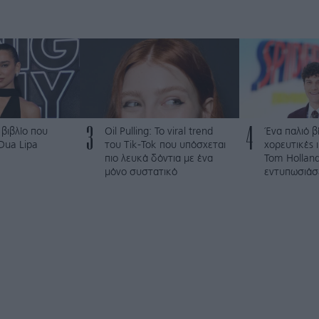
3
4
 βιβλίο που
Oil Pulling: To viral trend
Ένα παλιό βί
 Dua Lipa
του Tik-Tok που υπόσχεται
χορευτικές 
πιο λευκά δόντια με ένα
Tom Holland
μόνο συστατικό
εντυπωσιάσε