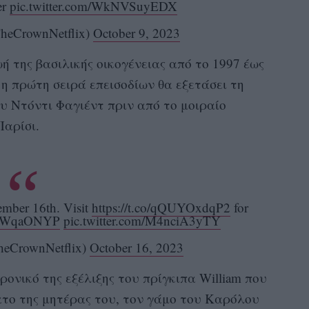
er
pic.twitter.com/WkNVSuyEDX
heCrownNetflix)
October 9, 2023
ή της βασιλικής οικογένειας από το 1997 έως
 η πρώτη σειρά επεισοδίων θα εξετάσει τη
υ Ντόντι Φαγιέντ πριν από το μοιραίο
Παρίσι.
ember 16th. Visit
https://t.co/qQUYOxdqP2
for
/ltJWqaONYP
pic.twitter.com/M4nciA3yTY
eCrownNetflix)
October 16, 2023
χρονικό της εξέλιξης του πρίγκιπα William που
ατο της μητέρας του, τον γάμο του Καρόλου