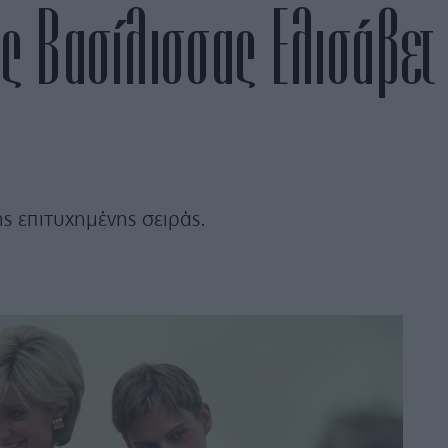
ς Βασίλισσας Ελισάβετ
 επιτυχημένης σειράς.