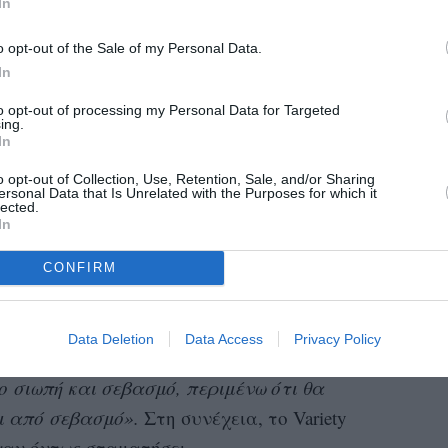
eCrownNetflix)
October 25, 2023
In
ηριστικό γνώρισμα του The Crown, το οποίο
o opt-out of the Sale of my Personal Data.
In
 τη βρετανική βασιλική οικογένεια.
to opt-out of processing my Personal Data for Targeted
«Και
με τη σάτιρα»,
εξήγησε ο Morgan.
ing.
In
ύσα να τολμήσω να τους πάρω στα σοβαρά
o opt-out of Collection, Use, Retention, Sale, and/or Sharing
κούς ανθρώπους και όχι απλώς να τους
ersonal Data that Is Unrelated with the Purposes for which it
lected.
ς θεσμούς τους;”».
In
άνατο της βασίλισσας είναι επίσης σε αρμονία
CONFIRM
ιράς σχετικά με τη μοναρχία. Μετά τον θάνατό
an έγραψε σε δήλωσή του στο Deadline ότι
«το
Data Deletion
Data Access
Privacy Policy
μμα προς [τη βασίλισσα] και δεν έχω τίποτα
 σιωπή και σεβασμό, περιμένω ότι θα
 από σεβασμό».
Στη συνέχεια, το Variety
χαν όντως σταματήσει.