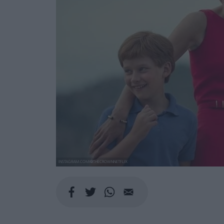
INSTAGRAM.COM/@THECROWNNETFLIX