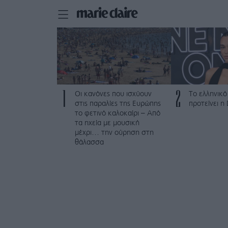
1
2
Οι κανόνες που ισχύουν
Το ελληνικό
στις παραλίες της Ευρώπης
προτείνει η
το φετινό καλοκαίρι – Από
τα ηχεία με μουσική
μέχρι… την ούρηση στη
θάλασσα