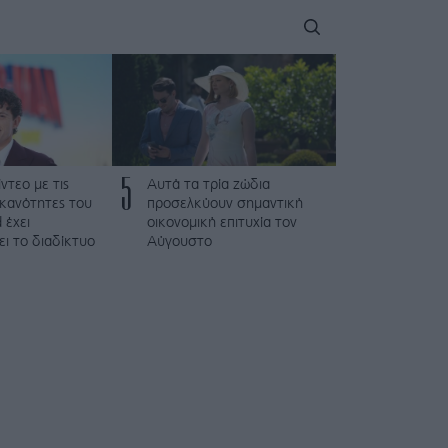
5
ντεο με τις
Αυτά τα τρία ζώδια
ικανότητες του
προσελκύουν σημαντική
 έχει
οικονομική επιτυχία τον
ι το διαδίκτυο
Αύγουστο