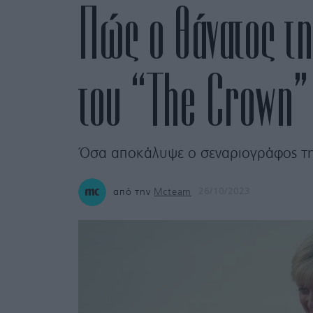
Πώς ο θάνατος τη
του “The Crown”
Όσα αποκάλυψε ο σεναριογράφος της
από την
Mcteam
26/10/2023