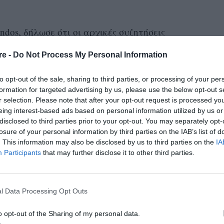
andos, δήλωσε ότι οι αρχικές συζητήσεις
 θα έπρεπε να τελειώσουν τη σειρά με το
re -
Do Not Process My Personal Information
παραγωγή τελικά ξεπέρασε την προβλεπόμενη
θα σταματήσει στο 2005, καθώς οι
 σειρά
to opt-out of the sale, sharing to third parties, or processing of your per
 το όριο για να διατηρηθεί ιστορικό και όχι
formation for targeted advertising by us, please use the below opt-out s
r selection. Please note that after your opt-out request is processed y
eing interest-based ads based on personal information utilized by us or
disclosed to third parties prior to your opt-out. You may separately opt-
20 χρόνια πριν από το σήμερα, είναι
losure of your personal information by third parties on the IAB’s list of
. This information may also be disclosed by us to third parties on the
IA
Participants
that may further disclose it to other third parties.
l Data Processing Opt Outs
ime.
pic.twitter.com/lidkASCSM2
o opt-out of the Sharing of my personal data.