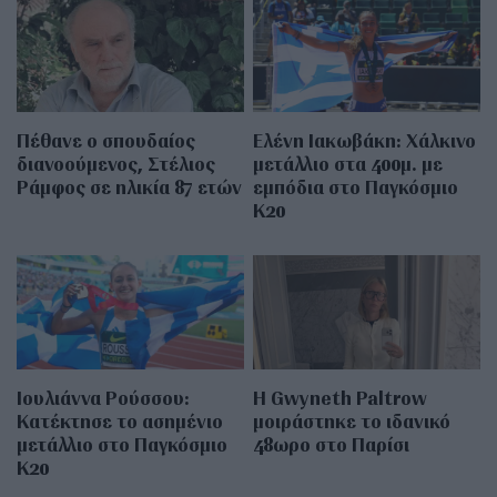
Πέθανε ο σπουδαίος
Ελένη Ιακωβάκη: Χάλκινο
διανοούμενος, Στέλιος
μετάλλιο στα 400μ. με
Ράμφος σε ηλικία 87 ετών
εμπόδια στο Παγκόσμιο
Κ20
Ιουλιάννα Ρούσσου:
Η Gwyneth Paltrow
Κατέκτησε το ασημένιο
μοιράστηκε το ιδανικό
μετάλλιο στο Παγκόσμιο
48ωρο στο Παρίσι
Κ20