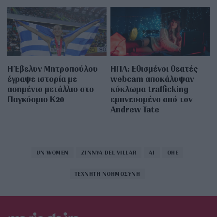
Η Έβελυν Μητροπούλου
ΗΠΑ: Εθισμένοι θεατές
έγραψε ιστορία με
webcam αποκάλυψαν
ασημένιο μετάλλιο στο
κύκλωμα trafficking
Παγκόσμιο Κ20
εμπνευσμένο από τον
Andrew Tate
UN WOMEN
ZINNYA DEL VILLAR
ΑΙ
ΟΗΕ
ΤΕΧΝΗΤΗ ΝΟΗΜΟΣΥΝΗ