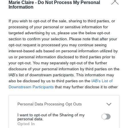
εκπαιδεύουμε τα συστήματά τους με
Marie Claire -
Do Not Process My Personal
Information
συμπεριληπτικά δεδομένα, που εκπροσωπούν
όλα τα φύλα, τις φυλές και τις κοινότητες
»
If you wish to opt-out of the sale, sharing to third parties, or
συμβουλεύει η Del Villar. «
Αυτό σημαίνει,
processing of your personal or sensitive information for
targeted advertising by us, please use the below opt-out
πρακτικά, να επιλέγουμε δεδομένα που
section to confirm your selection. Please note that after your
αντικατοπτρίζουν διαφορετικά κοινωνικά
opt-out request is processed you may continue seeing
interest-based ads based on personal information utilized by
περιβάλλοντα, πολιτισμούς και ρόλους,
us or personal information disclosed to third parties prior to
αφαιρώντας προκαταλήψεις του παρελθόντος
».
your opt-out. You may separately opt-out of the further
disclosure of your personal information by third parties on the
IAB’s list of downstream participants. This information may
Η ενημέρωση και η ευαισθητοποίηση του κοινού
also be disclosed by us to third parties on the
IAB’s List of
επίσης κατέχουν κεντρικό ρόλο σε αυτή την
Downstream Participants
that may further disclose it to other
προσπάθεια, προσθέτει η ειδικός. Πρέπει όλοι οι
third parties.
χρήστες να καταλάβουμε πώς λειτουργεί η
Personal Data Processing Opt Outs
τεχνητή νοημοσύνη και να μάθουμε να
I want to opt-out of the Sharing of my
αναγνωρίζουμε τις προκαταλήψεις. Γιατί ακόμα
personal data.
Opted In
και φαινομενικά ασήμαντες επιλογές στην