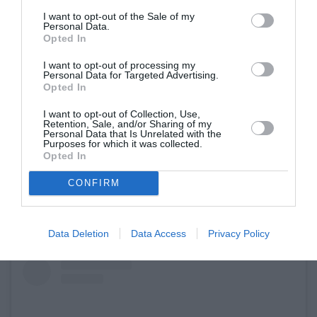
I want to opt-out of the Sale of my
ανάπτυξη αυτών των εργαλείων μπορεί να
Personal Data.
Opted In
έχουν τεράστιο αντίκτυπο – ακόμα και ζωτικής,
κυριολεκτικά, σημασίας. «
Ας ξαναγράψουμε τον
I want to opt-out of processing my
Personal Data for Targeted Advertising.
κώδικα σύμφωνα με την ισότητα
» προτρέπουν
Opted In
τα Ηνωμένα Έθνη.
I want to opt-out of Collection, Use,
Retention, Sale, and/or Sharing of my
Personal Data that Is Unrelated with the
Δείτε τη σχετική ανάρτηση:
Purposes for which it was collected.
Opted In
CONFIRM
Data Deletion
Data Access
Privacy Policy