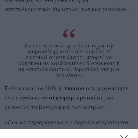
αποτελεσματικές θεραπείες για μια γυναίκα
».
Αν ένα ιατρικό εργαλείο τεχνητής
νοημοσύνης «εστιάζει κυρίως σε
αντρικά συμπτώματα, μπορεί να
οδηγήσει σε λανθασμένες διαγνώσεις ή
μη αποτελεσματικές θεραπείες για μια
γυναίκα».
Amazon
Ενδεικτικά, το 2018 η
απενεργοποίησε
αναζήτησης
εργασίας
ένα εργαλείο
που
ευνοούσε τα βιογραφικά των αντρών.
«
Για να περιορίσουμε τα έμφυλα στερεότυπα
στην τεχνητή νοημοσύνη, είναι σημαντικό να