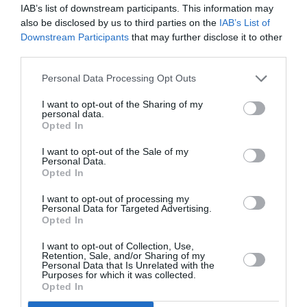
IAB’s list of downstream participants. This information may
also be disclosed by us to third parties on the
IAB’s List of
Downstream Participants
that may further disclose it to other
third parties.
Personal Data Processing Opt Outs
I want to opt-out of the Sharing of my
personal data.
Opted In
Ανάμεσα σε λίστες καλεσμένων, πρόβες νυφικών
και moodboard στο Pinterest, τα νυφικά
I want to opt-out of the Sale of my
Personal Data.
παπούτσια μπορεί εύκολα να μοιάζουν με μια
Opted In
λεπτομέρεια που μπορεί να περιμένει. Κι όμως,
I want to opt-out of processing my
Personal Data for Targeted Advertising.
είναι εκείνο το στοιχείο που έχει τη δύναμη να
Opted In
ολοκληρώσει πραγματικά το bridal look: να
I want to opt-out of Collection, Use,
προσθέσει χαρακτήρα ακόμη και στο πιο μίνιμαλ
Retention, Sale, and/or Sharing of my
Personal Data that Is Unrelated with the
σύνολο, να χαρίσει επιπλέον αυτοπεποίθηση στη
Purposes for which it was collected.
Opted In
μεγάλη μέρα σας.