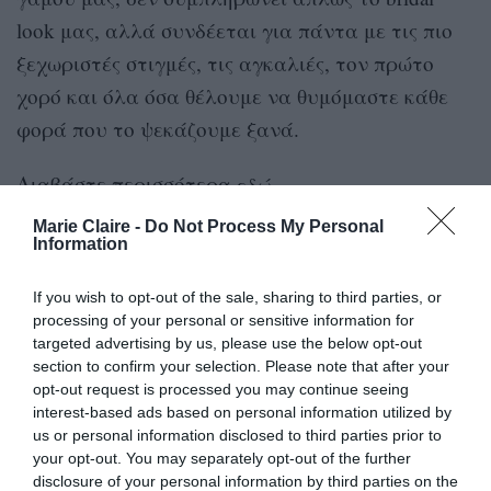
look μας, αλλά συνδέεται για πάντα με τις πιο
ξεχωριστές στιγμές, τις αγκαλιές, τον πρώτο
χορό και όλα όσα θέλουμε να θυμόμαστε κάθε
φορά που το ψεκάζουμε ξανά.
Διαβάστε περισσότερα
εδώ
Marie Claire -
Do Not Process My Personal
Bridal Shoes: Οι πιο κομψές επιλογές για το
Information
2026
If you wish to opt-out of the sale, sharing to third parties, or
processing of your personal or sensitive information for
targeted advertising by us, please use the below opt-out
section to confirm your selection. Please note that after your
opt-out request is processed you may continue seeing
interest-based ads based on personal information utilized by
us or personal information disclosed to third parties prior to
your opt-out. You may separately opt-out of the further
disclosure of your personal information by third parties on the