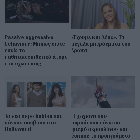
Passive aggressive
«Έχουμε και Λέμε»: Τα
behaviour: Μήπως είστε
μεγάλα μπερδέματα του
εσείς το
έρωτα
παθητικοεπιθετικό άτομο
στη σχέση σας;
Τα νέα nepo babies που
Η 97χρονη που
κάνουν απόβαση στο
περπάτησε πάνω σε
Hollywood
φτερό αεροπλάνου και
έσπασε το προηγούμενο