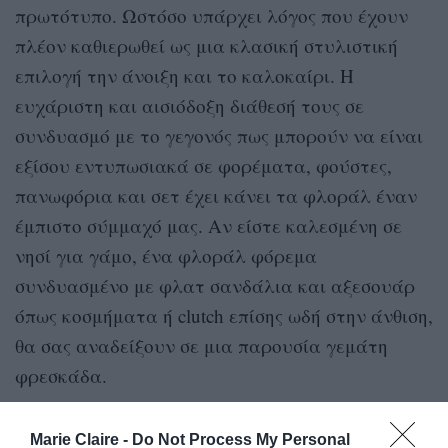
πρωτότυπο. Ωστόσο υπάρχει λόγος που έχουν
πλέον καθιερωθεί ως μια κλασική στυλιστική
επιλογή την άνοιξη και το καλοκαίρι. Η
ευχάριστη και αισιόδοξη διάθεσή τους σε
συνδυασμό με το γεγονός πως μπορούν να είναι
εξίσου εντυπωσιακά σε φορέματα, φούστες,
πανωφόρια και σετ έχει κάνει τα φλοράλ έναν
έμπιστο σύμμαχό μας. Αν είστε καλεσμένη σε
νησί για γάμο, ένα φλοράλ φόρεμα
συνδυασμένο με φλατ σανδάλια και αξεσουάρ
όπως κοσμήματα ή clutch επίσης ωδή στην άνθιση,
θα σας αναδείξουν σε μια παρουσία γεμάτη
φρεσκάδα.
Marie Claire -
Do Not Process My Personal