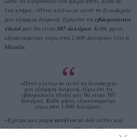
ώστε να αγοράσουν ένα μικρό σπίτι, μέσα σε
ένα κτήμα. «
Όταν κλείνω σε αυτό το ξενοδοχείο
εβδομαδιαία
μια εξάμηνη διαμονή, ξέρω ότι τα
έξοδά
307 δολάρια
μου θα είναι
. Κάθε μήνα,
εξοικονομούμε γύρω στα 1.000 δολάρια
» λέει η
Miranda.
«Όταν κλείνω σε αυτό το ξενοδοχείο
μια εξάμηνη διαμονή, ξέρω ότι τα
εβδομαδιαία έξοδά μου θα είναι 307
δολάρια. Κάθε μήνα, εξοικονομούμε
γύρω στα 1.000 δολάρια».
κουζίνα
«
Έχουμε μια μικρή
με δύο εστίες και
ένα ψυγείο κανονικού μεγέθους, οπότε