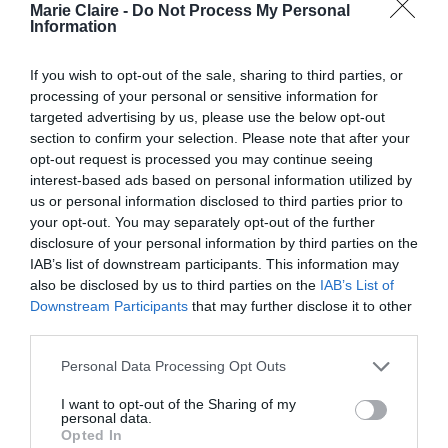
μαγειρεύουμε
μπορούμε να
εμείς. Κάθε δύο
Marie Claire -
Do Not Process My Personal
Information
εβδομάδες, μας καθαρίζουν το δωμάτιο αν το
ζητήσουμε. Καθημερινά, μας φέρνουν καθαρά
If you wish to opt-out of the sale, sharing to third parties, or
σεντόνια. Δεν ανησυχώ για το πόσο νερό θα
processing of your personal or sensitive information for
targeted advertising by us, please use the below opt-out
χρησιμοποιήσω ή αν θα ανάψω τον κλιματισμό.
section to confirm your selection. Please note that after your
Προτιμάμε, αντί να δίνουμε όλα τα χρήματά
opt-out request is processed you may continue seeing
ζούμε
απλά
μας σε ένα μεγάλο σπίτι, να
, να
interest-based ads based on personal information utilized by
us or personal information disclosed to third parties prior to
διακοπές
ζωή
πηγαίνουμε
και να ζούμε τη
μας.
your opt-out. You may separately opt-out of the further
Τα παιδιά μας έχουν μεγαλώσει, οπότε δεν μας
disclosure of your personal information by third parties on the
IAB’s list of downstream participants. This information may
πειράζει να ζούμε σε ένα κοινόχρηστο κτίριο
».
also be disclosed by us to third parties on the
IAB’s List of
Downstream Participants
that may further disclose it to other
Μάλιστα στο δωμάτιο ξενοδοχείου που
third parties.
νοικιάζουν, η Miranda κατάφερε να βάλει ακόμα
Personal Data Processing Opt Outs
και ένα διαχωριστικό, για να δημιουργήσει έναν
I want to opt-out of the Sharing of my
απομονωμένο χώρο εργασίας. «
Πολλοί νομίζουν
personal data.
Opted In
ότι το να μένεις σε ξενοδοχείο σημαίνει να