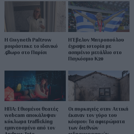
Η Gwyneth Paltrow
Η Έβελυν Μητροπούλου
μοιράστηκε το ιδανικό
έγραψε ιστορία με
48ωρο στο Παρίσι
ασημένιο μετάλλιο στο
Παγκόσμιο Κ20
ΗΠΑ: Εθισμένοι θεατές
Οι πυρκαγιές στην Αττική
webcam αποκάλυψαν
έκαναν τον γύρο του
κύκλωμα trafficking
κόσμου: Τα αφιερώματα
εμπνευσμένο από τον
των διεθνών
Andrew Tate
ειδησιογραφικών