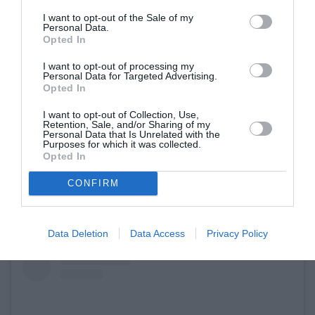
ξοδεύεις πολλά χρήματα σε εστιατόρια, αλλά
I want to opt-out of the Sale of my
Personal Data.
Μαγειρεύω
και αυτό το έχουμε λύσει.
Opted In
καθημερινά
. Μάλιστα στη Γιορτή των
I want to opt-out of processing my
Personal Data for Targeted Advertising.
Ευχαριστιών και τα Χριστούγεννα, μαγείρεψα
Opted In
για το μισό ξενοδοχείο
».
I want to opt-out of Collection, Use,
Retention, Sale, and/or Sharing of my
Δείτε τη σχετική ανάρτηση:
Personal Data that Is Unrelated with the
Purposes for which it was collected.
Opted In
CONFIRM
Data Deletion
Data Access
Privacy Policy