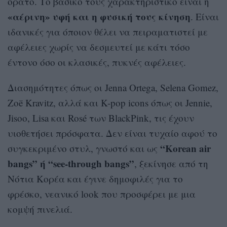
ορατό. Το βασικό τους χαρακτηριστικό είναι η
«αέρινη» υφή και η φυσική τους κίνηση
. Είναι
ιδανικές για όποιον θέλει να πειραματιστεί με
αφέλειες χωρίς να δεσμευτεί με κάτι τόσο
έντονο όσο οι κλασικές, πυκνές αφέλειες.
Διασημότητες όπως οι Jenna Ortega, Selena Gomez,
Zoë Kravitz, αλλά και K-pop icons όπως οι Jennie,
Jisoo, Lisa και Rosé των BlackPink, τις έχουν
υιοθετήσει πρόσφατα. Δεν είναι τυχαίο αφού το
“Korean air
συγκεκριμένο στυλ, γνωστό και ως
bangs” ή “see-through bangs”
, ξεκίνησε από τη
Νότια Κορέα και έγινε δημοφιλές για το
φρέσκο, νεανικό look που προσφέρει με μια
κομψή πινελιά.