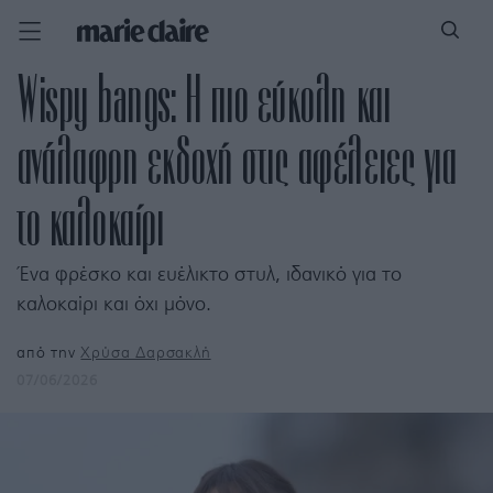
Wispy bangs: Η πιο εύκολη και
ανάλαφρη εκδοχή στις αφέλειες για
το καλοκαίρι
Ένα φρέσκο και ευέλικτο στυλ, ιδανικό για το
καλοκαίρι και όχι μόνο.
από την
Χρύσα Δαρσακλή
07/06/2026