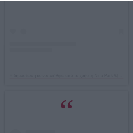
Η δημοσίευση κοινοποιήθηκε από το χρήστη Nina Park 박니나 (@ninapark)