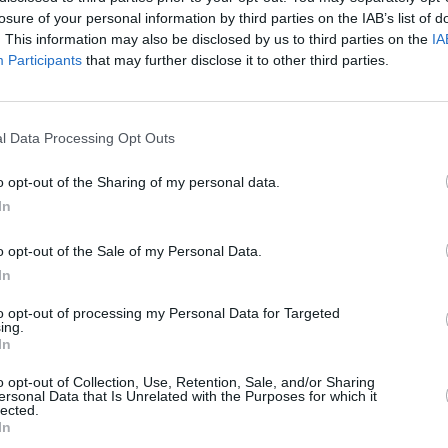
Liliana Madrigal
 ζωή της, της
, η οποία έχει
losure of your personal information by third parties on the IAB’s list of
 δεν είναι καν φωτογραφία αλλά στιγμιότυπο
. This information may also be disclosed by us to third parties on the
IA
Participants
that may further disclose it to other third parties.
TikTok
ο βίντεο που ανέβασε στο
, το οποίο
l Data Processing Opt Outs
ότι για να εξασφαλίσεις το τέλειο
screenshot
του
αντί της φωτογραφίας. Αυτό
o opt-out of the Sharing of my personal data.
iPhones
α
, αν και σύμφωνα με την εξήγηση που
In
θε smartphone.
o opt-out of the Sale of my Personal Data.
In
selfies μου, οπότε θα σας δείξω γιατί δεν
το βίντεό της. Για του λόγου το αληθές, τραβάει
to opt-out of processing my Personal Data for Targeted
ing.
τέλεσμα δεν της αρέσει, οπότε βγάζει μία
In
στιγμιότυπο
ντας το
της οθόνης. Φυσικά,
o opt-out of Collection, Use, Retention, Sale, and/or Sharing
ersonal Data that Is Unrelated with the Purposes for which it
το πλαίσιο.
lected.
In