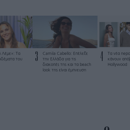
3
4
 Λέμε»: Τα
Camila Cabello: Επέλεξε
Τα νέα nepo
ρδέματα του
την Ελλάδα για τις
κάνουν από
διακοπές της και τα beach
Hollywood
look της είναι έμπνευση