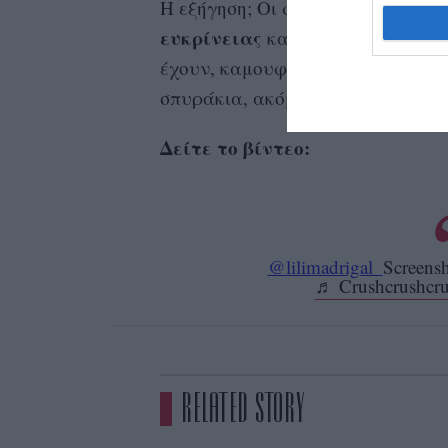
Η εξήγηση; Οι φωτογραφίες που λ
ευκρίνειας
και λειτουργούν κάπ
έχουν, καμουφλάροντας ό,τι εμε
σπυράκια, ακόμα και λεπτές ρυτί
Δείτε το βίντεο:
@lilimadrigal_
Screensh
♬ Crushcrushcru
RELATED STORY