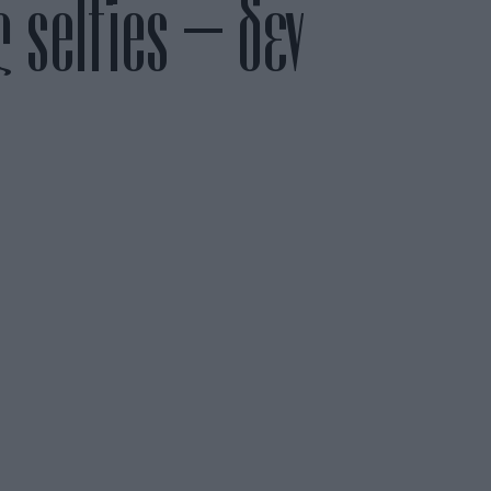
ς selfies – δεν