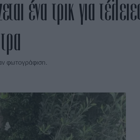
εται ένα τρικ για τέλειε
λτρα
καν φωτογράφιση.