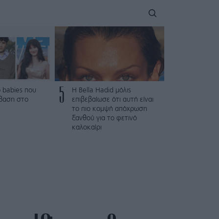
5
 babies που
Η Bella Hadid μόλις
βαση στο
επιβεβαίωσε ότι αυτή είναι
το πιο κομψή απόχρωση
ξανθού για το φετινό
καλοκαίρι