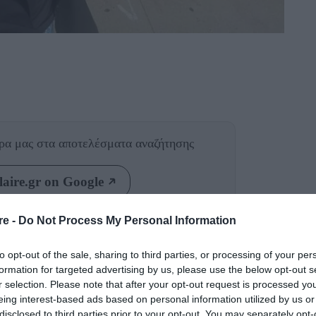
θρα μας
στα αποτελέσματα αναζήτησης
aire.gr on Google
re -
Do Not Process My Personal Information
selfie
ν εποχή που μια
καθορίζει τη δημόσια
αν δεν θεωρούμαστε δημόσια πρόσωπα και
to opt-out of the sale, sharing to third parties, or processing of your per
formation for targeted advertising by us, please use the below opt-out s
ουμε ένα γοητευτικό προφίλ στο Instagram.
r selection. Please note that after your opt-out request is processed y
Instagramer
ερα χρήσιμη η συμβουλή μιας
που
eing interest-based ads based on personal information utilized by us or
disclosed to third parties prior to your opt-out. You may separately opt-