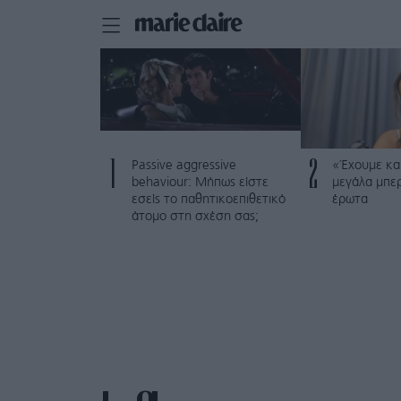
1
2
Passive aggressive
«Έχουμε και
behaviour: Μήπως είστε
μεγάλα μπε
εσείς το παθητικοεπιθετικό
έρωτα
άτομο στη σχέση σας;