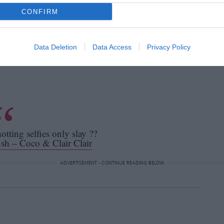
χαμηλότερης
αμβάνονται με screenshots είναι
CONFIRM
ως σαν να έχουν φίλτρα, ακόμα και αν δεν
ατέλειες
ίς θεωρούμε ως
, όπως κοκκινίλες,
δες.
Data Deletion
Data Access
Privacy Policy
otting selfies only slay ??
sh – Coco & Clair Clair
ADVERTISEMENT - CONTINUE READING BELOW