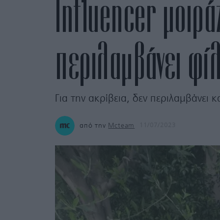
Influencer μοιράζ
περιλαμβάνει φί
Για την ακρίβεια, δεν περιλαμβάνει 
από την
Mcteam
11/07/2023