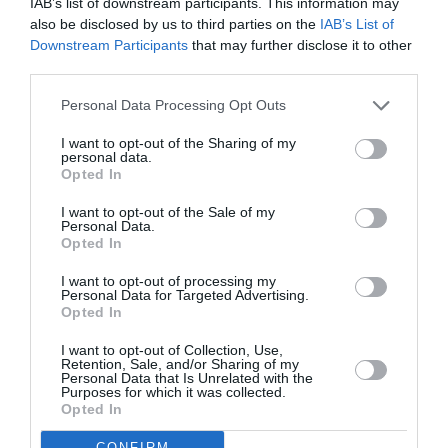
IAB’s list of downstream participants. This information may
also be disclosed by us to third parties on the
IAB’s List of
RELATED STORY
Downstream Participants
that may further disclose it to other
third parties.
Personal Data Processing Opt Outs
Τάμτα: Το black and white σύνολο που
επέλεξε για την εμφάνισή της στο
I want to opt-out of the Sharing of my
Ηρώδειο
personal data.
Opted In
I want to opt-out of the Sale of my
Personal Data.
Opted In
MORE FROM
I want to opt-out of processing my
CELEBRITIES
Personal Data for Targeted Advertising.
Opted In
I want to opt-out of Collection, Use,
Retention, Sale, and/or Sharing of my
Personal Data that Is Unrelated with the
Purposes for which it was collected.
Opted In
CONFIRM