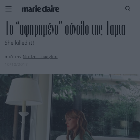
Το “αφηρημένο” σύνολο της Ταμτα
She killed it!
από την
Νταίζη Γεωργίου
10/10/2017