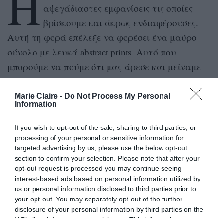
H
αψεγάδιαστες εμφανίσεις τις οποίες
βρίσκουμε και άκρως ενδιαφέρουσες.
Αυτή τη φορά επέλεξε να φορέσει ένα μαύρο
σύνολο με λευκά abstract prints. Αυτό που
μπορούμε να πούμε ότι μας άρεσε και μείναμε
περισσότερο είναι ότι το συνδύασε με τις
αγαπημένες μας για αυτή τη σεζόν sock boots.
Marie Claire -
Do Not Process My Personal
Information
Από αυτό το λουκ δεν θα μπορούσε να λείπει η
τσάντα, με την οποία έχει ξαναποζάρει και την
If you wish to opt-out of the sale, sharing to third parties, or
έχουμε λατρέψει.
processing of your personal or sensitive information for
targeted advertising by us, please use the below opt-out
section to confirm your selection. Please note that after your
https://www.instagram.com/p/BaB0zuxlXAL/?taken-
opt-out request is processed you may continue seeing
by=officialtamta
interest-based ads based on personal information utilized by
us or personal information disclosed to third parties prior to
your opt-out. You may separately opt-out of the further
ADVERTISEMENT - CONTINUE READING BELOW
disclosure of your personal information by third parties on the