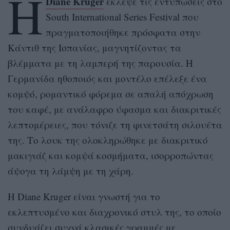
Η
Diane Kruger
έκλεψε τις εντυπώσεις στο
South International Series Festival που
πραγματοποιήθηκε πρόσφατα στην
Κάντιθ της Ισπανίας, μαγνητίζοντας τα
βλέμματα με τη λαμπερή της παρουσία. Η
Γερμανίδα ηθοποιός και μοντέλο επέλεξε ένα
κομψό, ρομαντικό φόρεμα σε απαλή απόχρωση
του καφέ, με ανάλαφρο ύφασμα και διακριτικές
λεπτομέρειες, που τόνιζε τη φινετσάτη σιλουέτα
της. Το λουκ της ολοκληρώθηκε με διακριτικό
μακιγιάζ και κομψά κοσμήματα, ισορροπώντας
άψογα τη λάμψη με τη χάρη.
Η Diane Kruger είναι γνωστή για το
εκλεπτυσμένο και διαχρονικό στυλ της, το οποίο
συνδυάζει συχνά κλασικές γραμμές με