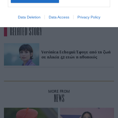
ADVERTISEMENT - CONTINUE READING BELOW
Data Deletion
Data Access
Privacy Policy
RELATED STORY
Verónica Echegui: Έφυγε από τη ζωή
σε ηλικία 42 ετών η ηθοποιός
MORE FROM
NEWS