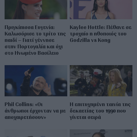
Πριγκίπισσα Ευγενία:
Kaylee Hottle: Πέθανε σε
Καλωσόρισε το τρίτο της
τροχαίο η ηθοποιός του
παιδί – Γιατί γέννησε
Godzilla vs Kong
στην Πορτογαλία και όχι
στο Ηνωμένο Βασίλειο
Phil Collins: «Οι
Η επιτυχημένη ταινία της
άνθρωποι έρχονταν να με
δεκαετίας του 1990 που
αποχαιρετήσουν»
γίνεται σειρά