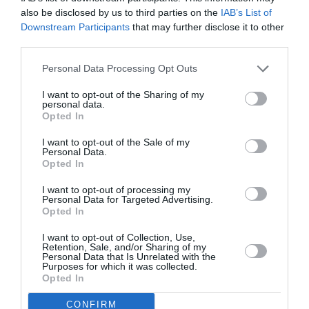
also be disclosed by us to third parties on the
IAB’s List of
Downstream Participants
that may further disclose it to other
third parties.
Personal Data Processing Opt Outs
I want to opt-out of the Sharing of my
personal data.
Opted In
Getty Images
I want to opt-out of the Sale of my
Personal Data.
Στο ίδιο φεστιβάλ βρέθηκαν και οι Macaulay
Opted In
Culkin με την Brenda Song, που έκαναν μια
I want to opt-out of processing my
Personal Data for Targeted Advertising.
σπάνια κοινή εμφάνιση ως ζευγάρι. Ήταν
Opted In
χαμογελαστοί και στιλάτοι και μοιράζονταν
I want to opt-out of Collection, Use,
γλυκές στιγμές στο κόκκινο χαλί
Retention, Sale, and/or Sharing of my
Personal Data that Is Unrelated with the
απολαμβάνοντας τη ζωντάνια της εκδήλωσης.
Purposes for which it was collected.
Opted In
CONFIRM