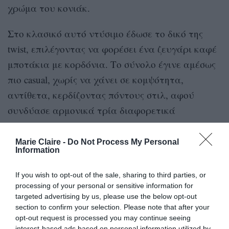
χρώμα του κονιάκ.
Στο κλασικό αυτό ντύσιμο έδωσε το δικό της
twist, επιλέγοντας να φορέσει ένα ζευγάρι καφέ
μποτάκια με κορδόνια. Το σύνολο έγινε αμέσως
πιο casual, χωρίς να χάνει σε κομψότητα,
αντίθετα, κερδίζοντας πόντους στιλ, αφού
συνδύασε αρμονικά τρία διαφορετικά
δερμάτινα είδη, δίνοντάς μας έμπνευση για να
κάνουμε το ίδιο με τα δικά μας ρούχα και
Marie Claire -
Do Not Process My Personal
Information
αξεσουάρ που ανήκουν στην ίδια χρωματική
ομάδα.
If you wish to opt-out of the sale, sharing to third parties, or
processing of your personal or sensitive information for
Παρακάτω μπορείτε να δείτε το look της:
targeted advertising by us, please use the below opt-out
section to confirm your selection. Please note that after your
opt-out request is processed you may continue seeing
interest-based ads based on personal information utilized by