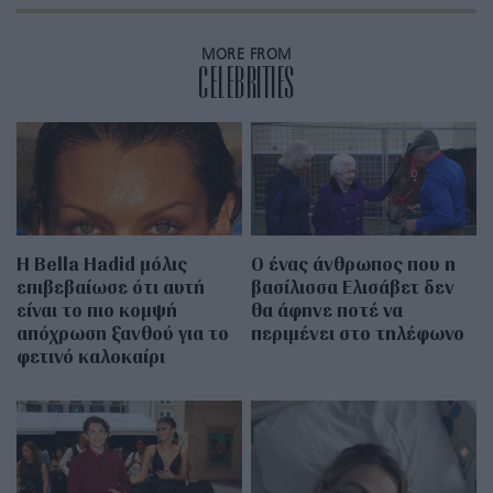
MORE FROM
CELEBRITIES
Η Bella Hadid μόλις
Ο ένας άνθρωπος που η
επιβεβαίωσε ότι αυτή
βασίλισσα Ελισάβετ δεν
είναι το πιο κομψή
θα άφηνε ποτέ να
απόχρωση ξανθού για το
περιμένει στο τηλέφωνο
φετινό καλοκαίρι