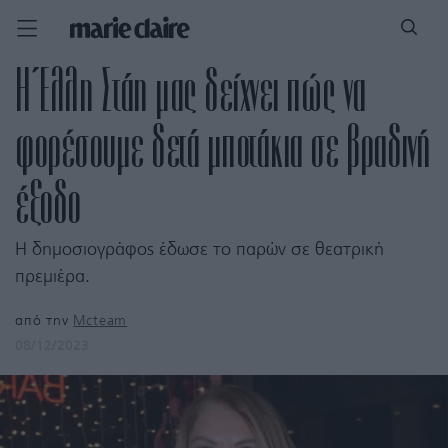
H Έλλη Στάη μας δείχνει πώς να
φορέσουμε δετά μποτάκια σε βραδινή
έξοδο
Η δημοσιογράφος έδωσε το παρών σε θεατρική
πρεμιέρα.
από την
Mcteam
08/12/2023