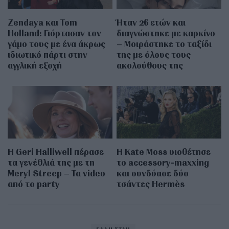
Zendaya και Tom
Ήταν 26 ετών και
Holland: Γιόρτασαν τον
διαγνώστηκε με καρκίνο
γάμο τους με ένα άκρως
– Μοιράστηκε το ταξίδι
ιδιωτικό πάρτι στην
της με όλους τους
αγγλική εξοχή
ακολούθους της
Η Geri Halliwell πέρασε
Η Kate Moss υιοθέτησε
τα γενέθλιά της με τη
τo accessory-maxxing
Meryl Streep – Τα video
και συνδύασε δύο
από το party
τσάντες Hermès