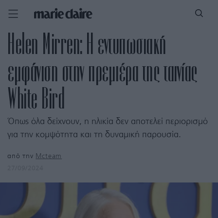
Helen Mirren: Η εντυπωσιακή
εμφάνιση στην πρεμιέρα της ταινίας
White Bird
Όπως όλα δείχνουν, η ηλικία δεν αποτελεί περιορισμό
για την κομψότητα και τη δυναμική παρουσία.
από την
Mcteam
27/09/2024