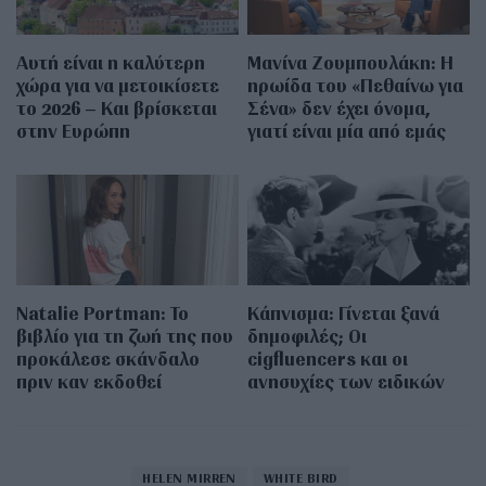
Αυτή είναι η καλύτερη
Μανίνα Ζουμπουλάκη: H
χώρα για να μετοικίσετε
ηρωίδα του «Πεθαίνω για
το 2026 – Και βρίσκεται
Σένα» δεν έχει όνομα,
στην Ευρώπη
γιατί είναι μία από εμάς
Natalie Portman: Το
Κάπνισμα: Γίνεται ξανά
βιβλίο για τη ζωή της που
δημοφιλές; Οι
προκάλεσε σκάνδαλο
cigfluencers και οι
πριν καν εκδοθεί
ανησυχίες των ειδικών
HELEN MIRREN
WHITE BIRD