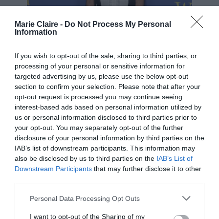
Marie Claire -
Do Not Process My Personal
Information
If you wish to opt-out of the sale, sharing to third parties, or
processing of your personal or sensitive information for
targeted advertising by us, please use the below opt-out
section to confirm your selection. Please note that after your
opt-out request is processed you may continue seeing
interest-based ads based on personal information utilized by
us or personal information disclosed to third parties prior to
your opt-out. You may separately opt-out of the further
disclosure of your personal information by third parties on the
IAB’s list of downstream participants. This information may
also be disclosed by us to third parties on the
IAB’s List of
Downstream Participants
that may further disclose it to other
Photo by Michael Loccisano/WireImage
third parties.
Με άψογη επιλογή μακιγιάζ που τόνιζε τα
Personal Data Processing Opt Outs
χαρακτηριστικά της, η Helen Mirren απέδειξε πως
I want to opt-out of the Sharing of my