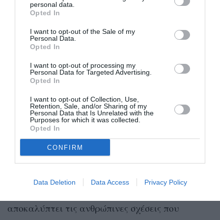
η ηλικία δεν αποτελεί περιορισμό
personal data.
για τη
Opted In
διαχρονική κομψότητα και τη δυναμική
I want to opt-out of the Sale of my
παρουσία.
Personal Data.
Opted In
Λίγα λόγια για την ταινία
I want to opt-out of processing my
Personal Data for Targeted Advertising.
Opted In
White Bird
Το
είναι ένα συγκινητικό δράμα που
I want to opt-out of Collection, Use,
βασίζεται στο μυθιστόρημα της R.J. Palacio, η
Retention, Sale, and/or Sharing of my
Personal Data that Is Unrelated with the
οποία έγραψε και το πασίγνωστο
Wonder
. Η
Purposes for which it was collected.
Opted In
ταινία αφηγείται την ιστορία μιας νεαρής
Εβραίας κοπέλας στη Γαλλία του Β’
CONFIRM
Παγκοσμίου Πολέμου, που κρύβεται από τους
Ναζί με τη βοήθεια μιας οικογένειας. Μέσα από
Data Deletion
Data Access
Privacy Policy
την αγάπη και τη συμπόνια, η ταινία
αποκαλύπτει τις ανθρώπινες σχέσεις που