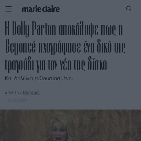
Η Dolly Parton αποκάλυψε πως η
Beyoncé ηχογράφησε ένα δικό της
τραγούδι για τον νέο της δίσκο
Και δηλώνει ενθουσιασμένη.
από την
Mcteam
13/03/2024