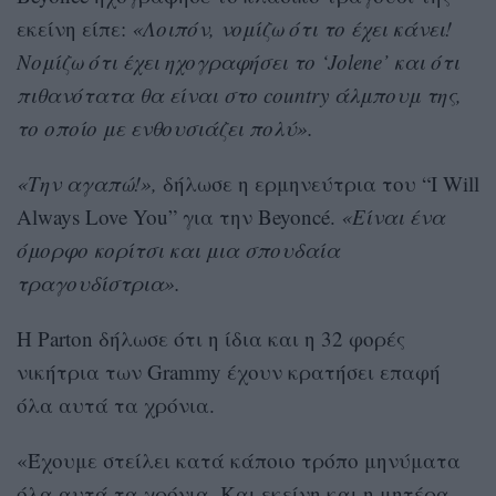
εκείνη είπε:
«Λοιπόν, νομίζω ότι το έχει κάνει!
Νομίζω ότι έχει ηχογραφήσει το ‘Jolene’ και ότι
πιθανότατα θα είναι στο country άλμπουμ της,
το οποίο με ενθουσιάζει πολύ».
«Την αγαπώ!»,
δήλωσε η ερμηνεύτρια του “I Will
Always Love You” για την Beyoncé.
«Είναι ένα
όμορφο κορίτσι και μια σπουδαία
τραγουδίστρια».
Η Parton δήλωσε ότι η ίδια και η 32 φορές
νικήτρια των Grammy έχουν κρατήσει επαφή
όλα αυτά τα χρόνια.
«Έχουμε στείλει κατά κάποιο τρόπο μηνύματα
όλα αυτά τα χρόνια. Και εκείνη και η μητέρα