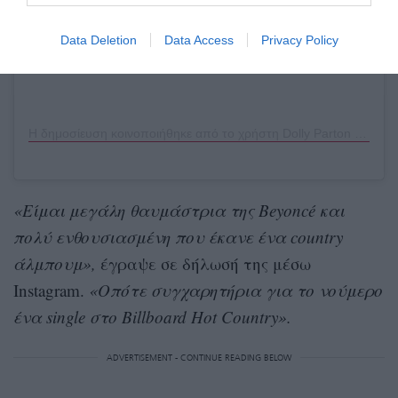
Data Deletion
Data Access
Privacy Policy
Η δημοσίευση κοινοποιήθηκε από το χρήστη Dolly Parton (@dollyparton)
«Είμαι μεγάλη θαυμάστρια της Beyoncé και
πολύ ενθουσιασμένη που έκανε ένα country
άλμπουμ»,
έγραψε σε δήλωσή της μέσω
Instagram.
«Οπότε συγχαρητήρια για το νούμερο
ένα single στο Billboard Hot Country».
ADVERTISEMENT - CONTINUE READING BELOW