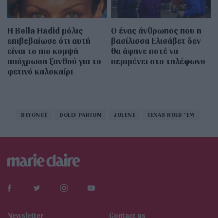
Η Bella Hadid μόλις
Ο ένας άνθρωπος που η
επιβεβαίωσε ότι αυτή
βασίλισσα Ελισάβετ δεν
είναι το πιο κομψή
θα άφηνε ποτέ να
απόχρωση ξανθού για το
περιμένει στο τηλέφωνο
φετινό καλοκαίρι
BEYONCÉ
DOLLY PARTON
JOLENE
TEXAS HOLD 'EM
Newsletter
Contact us