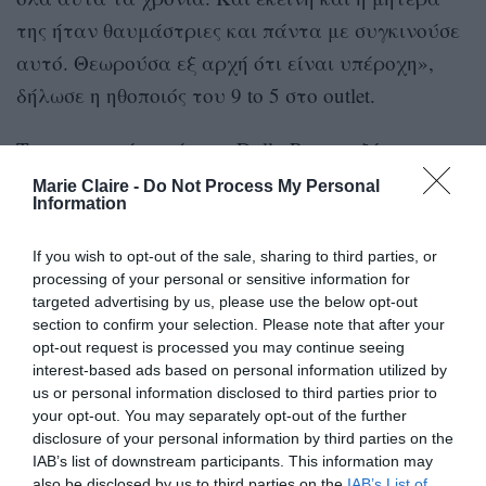
της ήταν θαυμάστριες και πάντα με συγκινούσε
αυτό. Θεωρούσα εξ αρχή ότι είναι υπέροχη»,
δήλωσε η ηθοποιός του 9 to 5 στο outlet.
Τον περασμένο μήνα, η Dolly Parton εξήρε την
Beyoncé αφού το single της “Texas Hold ‘Em” – το
Marie Claire -
Do Not Process My Personal
Information
οποίο έκανε πρεμιέρα κατά τη διάρκεια του
έκανε ντεμπούτο στην
Super Bowl 2024 –
If you wish to opt-out of the sale, sharing to third parties, or
κορυφή του Hot Country chart.
Έγραψε επίσης
processing of your personal or sensitive information for
targeted advertising by us, please use the below opt-out
ιστορία όταν έγινε η πρώτη μαύρη γυναίκα που
section to confirm your selection. Please note that after your
έφτασε ποτέ στο Νο. 1 του country chart χάρη στο
opt-out request is processed you may continue seeing
interest-based ads based on personal information utilized by
“Texas Hold ‘Em”.
us or personal information disclosed to third parties prior to
your opt-out. You may separately opt-out of the further
disclosure of your personal information by third parties on the
IAB’s list of downstream participants. This information may
also be disclosed by us to third parties on the
IAB’s List of