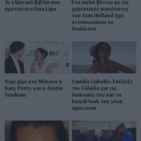
Το ελληνικό βιβλίο που
Ένα παλιό βίντεο με τις
προτείνει η Dua Lipa
χορευτικές ικανότητες
του Tom Holland έχει
εντυπωσιάσει το
διαδίκτυο
Χέρι χέρι στη Μύκονο η
Camila Cabello: Επέλεξε
Katy Perry και ο Justin
την Ελλάδα για τις
Trudeau
διακοπές της και τα
beach look της είναι
έμπνευση