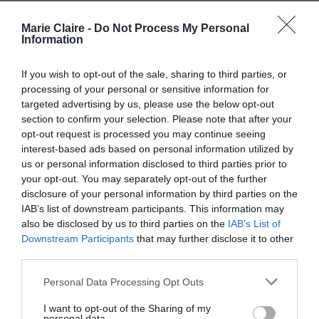
Marie Claire -
Do Not Process My Personal
Δείτε αυτή τη δημοσίευση στο Instagram.
Information
If you wish to opt-out of the sale, sharing to third parties, or
processing of your personal or sensitive information for
targeted advertising by us, please use the below opt-out
section to confirm your selection. Please note that after your
opt-out request is processed you may continue seeing
interest-based ads based on personal information utilized by
us or personal information disclosed to third parties prior to
your opt-out. You may separately opt-out of the further
disclosure of your personal information by third parties on the
IAB’s list of downstream participants. This information may
Η δημοσίευση κοινοποιήθηκε από το χρήστη Naomi Watts (@naomiwatts)
also be disclosed by us to third parties on the
IAB’s List of
Downstream Participants
that may further disclose it to other
third parties.
Δεν ήταν βέβαια πάντα εξίσου συμφιλιωμένη με
Personal Data Processing Opt Outs
το γεγονός ότι μεγαλώνει. Ενα από τα πρώτα
I want to opt-out of the Sharing of my
πράγματα που της είχαν πει όταν πρωτοπάτησε
personal data.