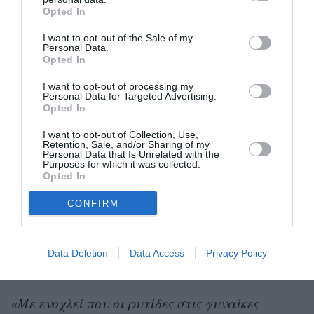
Opted In
το πόδι της στο Χόλιγουντ ήταν ότι η καριέρα
της θα κρατούσε μέχρι τα 40, γιατί μετά οι
I want to opt-out of the Sale of my
Personal Data.
καλοί ρόλοι θα της γυρνούσαν την πλάτη. Ηταν
Opted In
την εποχή που πρωταγωνιστούσε στην ταινία
I want to opt-out of processing my
Personal Data for Targeted Advertising.
«21 γραμμάρια» και εκείνη ήταν ήδη 33 χρόνων.
Opted In
Αυτή ήταν και η πρώτη φορά που κέρδισε
I want to opt-out of Collection, Use,
υποψηφιότητα στα Οσκαρ. Η δεύτερη ήρθε 9
Retention, Sale, and/or Sharing of my
Personal Data that Is Unrelated with the
χρόνια αργότερα, το 2013, για την ερμηνεία της
Purposes for which it was collected.
Opted In
στην ταινία «The Impossible». Και φυσικά, ήταν
πάνω από 40. Αλλά, ως συνήθως -και για να
CONFIRM
πούμε κι άλλο κλισέ-, γελάει πάντα καλύτερα ο
τελευταίος και στην περίπτωσή μας γελάει η
Data Deletion
Data Access
Privacy Policy
Watts.
«Με ενοχλεί που οι ρυτίδες στις γυναίκες