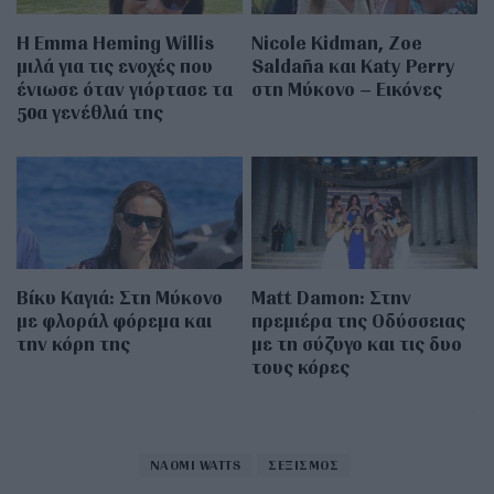
H Emma Heming Willis
Nicole Kidman, Zoe
μιλά για τις ενοχές που
Saldaña και Katy Perry
ένιωσε όταν γιόρτασε τα
στη Μύκονο – Εικόνες
50α γενέθλιά της
Βίκυ Καγιά: Στη Μύκονο
Matt Damon: Στην
με φλοράλ φόρεμα και
πρεμιέρα της Οδύσσειας
την κόρη της
με τη σύζυγο και τις δυο
τους κόρες
NAOMI WATTS
ΣΕΞΙΣΜΟΣ