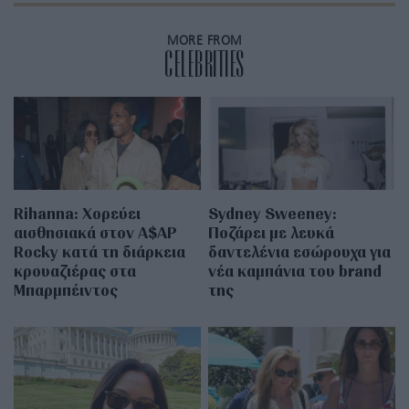
MORE FROM
CELEBRITIES
Rihanna: Χορεύει
Sydney Sweeney:
αισθησιακά στον A$AP
Ποζάρει με λευκά
Rocky κατά τη διάρκεια
δαντελένια εσώρουχα για
κρουαζιέρας στα
νέα καμπάνια του brand
Μπαρμπέιντος
της