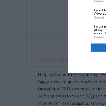
Opted 
I want 
Advertis
Opted 
I want t
of my P
was col
Opted 
Η πριγκίπισσα Ευγενία παντρεύτ
έφερε στον κόσμο το πρώτο της π
Οκτωβρίου 2018 στο παρεκκλήσι τ
δεύτερη επέτειό τους η 32χρονη 
λίγο με
δημοσίευση στο Instagram,