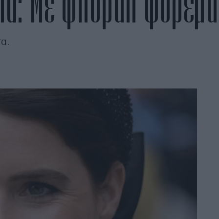
ενία: Με φλοράλ φόρεμα
τα.