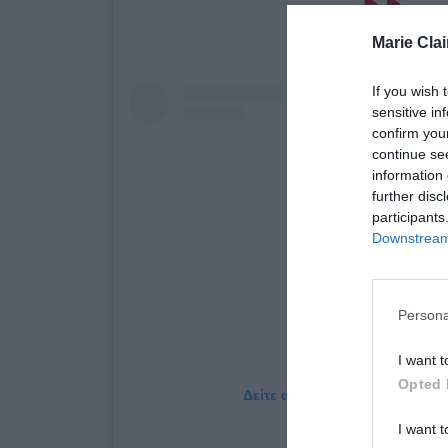
Marie Clai
If you wish 
sensitive in
confirm you
continue se
information 
further disc
participants
Downstream 
Persona
I want t
Opted 
Δείτε αυτή τη δημοσίευση στο
I want t