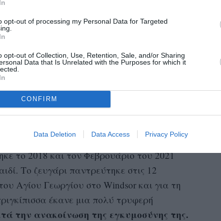
In
to opt-out of processing my Personal Data for Targeted
ing.
In
o opt-out of Collection, Use, Retention, Sale, and/or Sharing
ersonal Data that Is Unrelated with the Purposes for which it
lected.
In
CONFIRM
Η δημοσίευση κοινοποιήθηκε από το χρήστη Princess Eugenie (@princesseugenie)
Data Deletion
Data Access
Privacy Policy
ηκε το 2018 και τον Φεβρουάριο του 2021
αιδί. Το ζευγάρι παντρεύτηκε στις 12
ου Αγίου Γεωργίου στο Windsor και για τη
πριγκίπισσα έκανε μια πολύ τρυφερή
τά την ανακοίνωση της εγκυμοσύνης της.