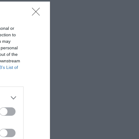
sonal or
ection to
ou may
 personal
out of the
 downstream
B’s List of