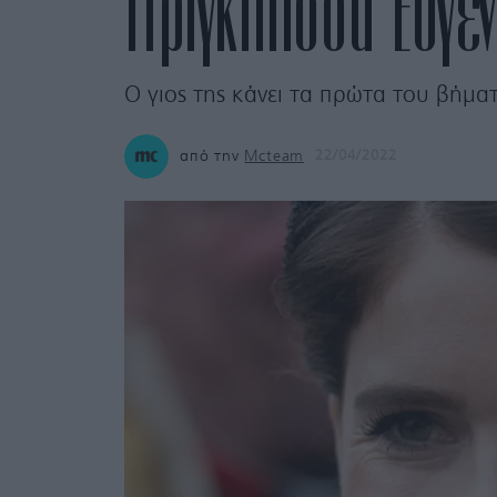
Πριγκίπισσα Ευγ
Ο γιος της κάνει τα πρώτα του βήμα
από την
Mcteam
22/04/2022