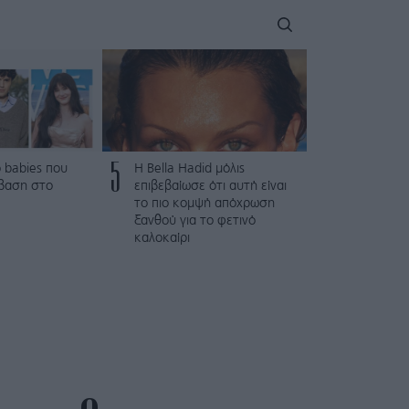
5
 babies που
Η Bella Hadid μόλις
βαση στο
επιβεβαίωσε ότι αυτή είναι
το πιο κομψή απόχρωση
ξανθού για το φετινό
καλοκαίρι