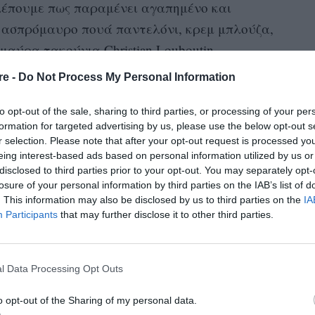
βλέπουμε πως παραμένει αγαπημένο και
 ασπρόμαυρο πουά παντελόνι, κρεμ μπλούζα,
αύρα τακούνια Christian Louboutin.
α χρυσό ρολόι και μια μαύρη τσάντα Fendi.
re -
Do Not Process My Personal Information
ινί πουκάμισο με μακριά μανίκια με ένα
to opt-out of the sale, sharing to third parties, or processing of your per
 ντύσιμό του με καφέ παντελόνι, λευκά
formation for targeted advertising by us, please use the below opt-out s
r selection. Please note that after your opt-out request is processed y
ε το σύνολο με ένα ρολόι.
eing interest-based ads based on personal information utilized by us or
disclosed to third parties prior to your opt-out. You may separately opt-
, η ηθοποιός του Gossip Girl ανέβηκε στην
losure of your personal information by third parties on the IAB’s list of
. This information may also be disclosed by us to third parties on the
IA
σαν επίσης για να ποζάρουν για φωτογραφίες
Participants
that may further disclose it to other third parties.
θηκαν σε δημόσιες επιδείξεις τρυφερότητας.
ιξε τρυφερά την πλάτη του Reynolds. Οι δυο
12 και έχουν τέσσερα παιδιά: τη Τζέιμς, την
l Data Processing Opt Outs
o opt-out of the Sharing of my personal data.