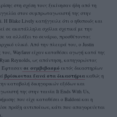
κρίσης στη σχέση τους ξεκίνησαν ήδη από τη
ταγγελία στον συμπρωταγωνιστή της στην
oni. Η Blake Lively κατήγγειλε ότι ο ηθοποιός και
βεί σε ακατάλληλα σχόλια σχετικά με την
σε να αλλάξει το σενάριο, προσθέτοντας
ρχικό υλικό. Από την πλευρά του, ο Justin
 του, Wayfarer είχαν καταθέσει αγωγή κατά της
, Ryan Reynolds, ως απάντηση, κατηγορώντας
σε συμβιβασμό
η. Έφτασαν
εκτός δικαστηρίων
βρίσκονται ξανά στα δικαστήρια
λά
καθώς η
την καταβολή δικηγορικών εξόδων και
νιστή της στην ταινία It Ends With Us,
μισης που είχε καταθέσει ο Baldoni και η
ύσε πράξη αντιποίνων, κάτι που απαγορεύεται
α.