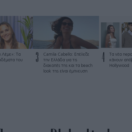
3
4
 Λέμε»: Τα
Camila Cabello: Επέλεξε
Τα νέα nepo
ρδέματα του
την Ελλάδα για τις
κάνουν από
διακοπές της και τα beach
Hollywood
look της είναι έμπνευση