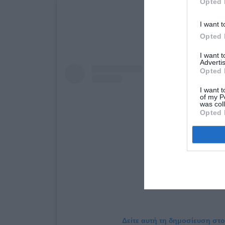
Opted 
I want t
Opted 
I want 
Advertis
Opted 
I want t
of my P
was col
Opted 
Δείτε αυτή τη δημοσίευση στο