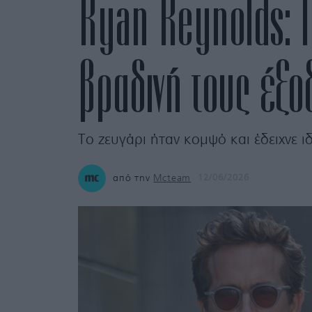
Ryan Reynolds: Π
βραδινή τους έξο
Το ζευγάρι ήταν κομψό και έδειχνε ι
από την
Mcteam
12/06/2026