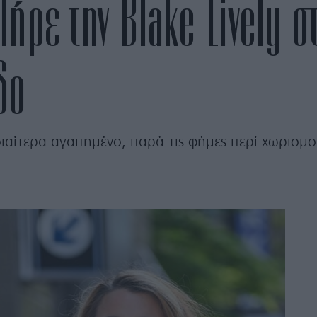
ήρε την Blake Lively σ
δο
διαίτερα αγαπημένο, παρά τις φήμες περί χωρισμο