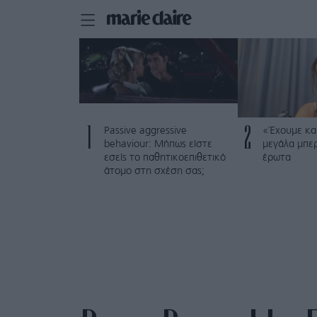
1
2
Passive aggressive
«Έχουμε και
behaviour: Μήπως είστε
μεγάλα μπε
εσείς το παθητικοεπιθετικό
έρωτα
άτομο στη σχέση σας;