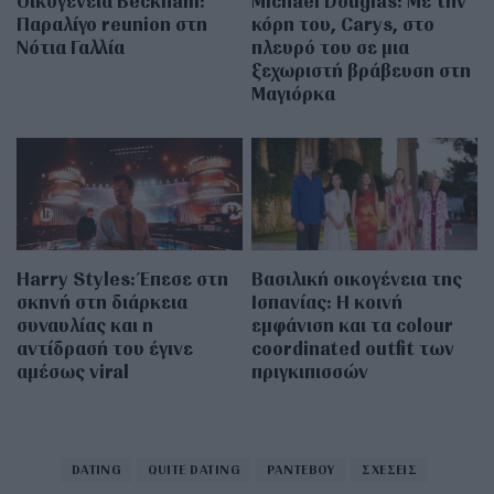
Οικογένεια Beckham:
Michael Douglas: Με την
Παραλίγο reunion στη
κόρη του, Carys, στο
Νότια Γαλλία
πλευρό του σε μια
ξεχωριστή βράβευση στη
Μαγιόρκα
Harry Styles: Έπεσε στη
Βασιλική οικογένεια της
σκηνή στη διάρκεια
Ισπανίας: Η κοινή
συναυλίας και η
εμφάνιση και τα colour
αντίδρασή του έγινε
coordinated outfit των
αμέσως viral
πριγκιπισσών
DATING
QUITE DATING
ΡΑΝΤΕΒΟΥ
ΣΧΕΣΕΙΣ