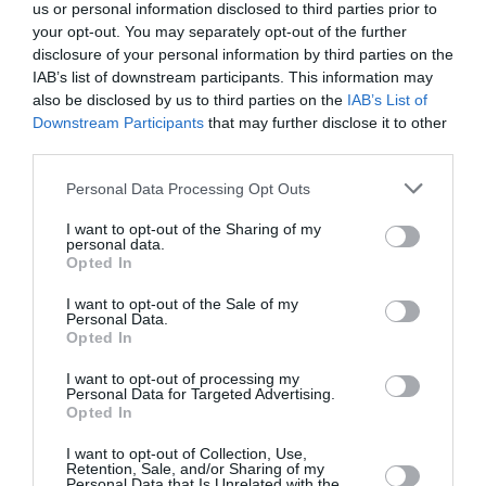
προσθέτει.
us or personal information disclosed to third parties prior to
your opt-out. You may separately opt-out of the further
Η φιλοσοφία αυτή είναι πιο επίκαιρη από ποτέ,
disclosure of your personal information by third parties on the
IAB’s list of downstream participants. This information may
σε μια εποχή όπου το dating μοιάζει πιο
also be disclosed by us to third parties on the
IAB’s List of
απαιτητικό. «Όταν σταματά κανείς να βλέπει
Downstream Participants
that may further disclose it to other
third parties.
τη σχέση ως καθοριστικό στοιχείο της
τ
αυτότητάς του δημιουργεί χώρο για πιο
Personal Data Processing Opt Outs
αυθεντικές και χαλαρές συνδέσεις», εξηγεί. Το
I want to opt-out of the Sharing of my
personal data.
quiet dating είναι, ουσιαστικά, η διαδικασία του
Opted In
να αποκεντρώνεται ο ρομαντισμός και να
I want to opt-out of the Sale of my
γίνεται ένα από τα πολλά όμορφα κομμάτια
Personal Data.
Opted In
μιας πλούσιας ζωής.
I want to opt-out of processing my
Personal Data for Targeted Advertising.
Όπως λέει χαρακτηριστικά η relationship expert,
Opted In
«το dating μπορεί να είναι μια λεπτομέρεια
I want to opt-out of Collection, Use,
μιας ζωής με πληρότητα και όχι ο προορισμός
Retention, Sale, and/or Sharing of my
Personal Data that Is Unrelated with the