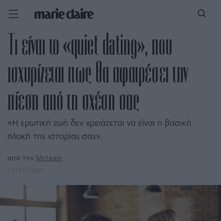
Τι είναι το «quiet dating», που
ισχυρίζεται πως θα αφαιρέσει την
πίεση από τη σχέση σας
«Η ερωτική ζωή δεν χρειάζεται να είναι η βασική
πλοκή της ιστορίας σας».
από την
Mcteam
13/11/2025