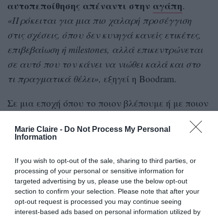
αυτοπεποίθησης απέναντι στην
αγάπη
.
«Πρόκειται για μια πιο χαλαρή προσέγγιση
στις σχέσεις, όπου δεν κυνηγά κανείς ετικέτες,
επιβεβαίωση ή milestones, αλλά επικεντρώνεται
σε αυτό που τον κάνει να νιώθει καλά και στο
τι πραγματικά θέλει»,
εξηγεί η Boodram.
Σε μια εποχή όπου το ποιον βλέπουμε ή με ποιον
κοιμόμαστε έχει γίνει θέμα συζήτησης σχεδόν
Marie Claire -
Do Not Process My Personal
παντού, το quiet dating υπενθυμίζει ότι η ερωτική
Information
ζωή δεν είναι η κύρια «πλοκή» της ύπαρξής μας.
«Ο άνθρωπος που βγαίνετε δεν πρέπει να είναι
If you wish to opt-out of the sale, sharing to third parties, or
processing of your personal or sensitive information for
το πιο ενδιαφέρον πράγμα για εσάς. Και αν
targeted advertising by us, please use the below opt-out
κάτι δεν προχωρήσει, δεν σημαίνει ότι
section to confirm your selection. Please note that after your
opt-out request is processed you may continue seeing
διαλύεται ο κόσμος ή η online εικόνα σας»,
interest-based ads based on personal information utilized by