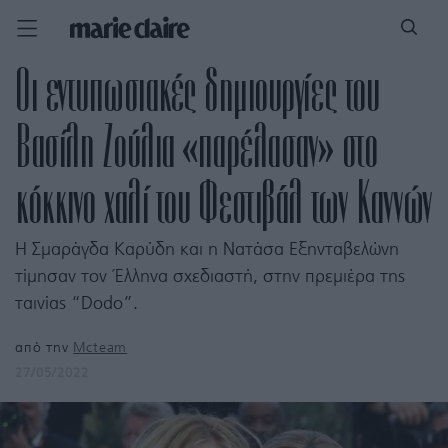
Οι εντυπωσιακές δημιουργίες του
Βασίλη Ζούλια «παρέλασαν» στο
κόκκινο χαλί του Φεστιβάλ των Καννών
Η Σμαράγδα Καρύδη και η Νατάσα Εξηνταβελώνη
τίμησαν τον Έλληνα σχεδιαστή, στην πρεμιέρα της
ταινίας “Dodo”.
από την
Mcteam
27/05/2022