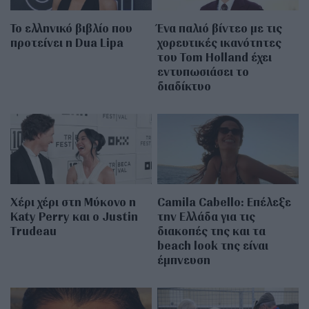
Το ελληνικό βιβλίο που
Ένα παλιό βίντεο με τις
προτείνει η Dua Lipa
χορευτικές ικανότητες
του Tom Holland έχει
εντυπωσιάσει το
διαδίκτυο
Χέρι χέρι στη Μύκονο η
Camila Cabello: Επέλεξε
Katy Perry και ο Justin
την Ελλάδα για τις
Trudeau
διακοπές της και τα
beach look της είναι
έμπνευση