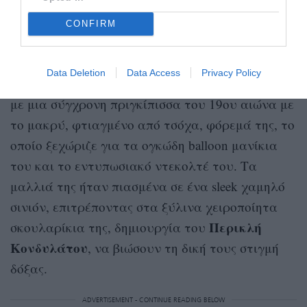
CONFIRM
A post shared by Vassilis Zoulias (@vzoulias)
Data Deletion
Data Access
Privacy Policy
Η Νατάσα Εξηνταβελώνη από την άλλη έμοιαζε
με μια σύγχρονη πριγκίπισσα του 19ου αιώνα με
το μακρύ, φτιαγμένο από τσόχα, φόρεμά της, το
οποίο ξεχώριζε για τα ογκώδη balloon μανίκια
του και το εντυπωσιακό ντεκολτέ του. Τα
μαλλιά της ήταν πιασμένα σε ένα sleek χαμηλό
σινιόν, επιτρέποντας στα ξύλινα χειροποίητα
Περικλή
σκουλαρίκια της, δημιουργία του
Κονδυλάτου
, να βιώσουν τη δική τους στιγμή
δόξας.
ADVERTISEMENT - CONTINUE READING BELOW