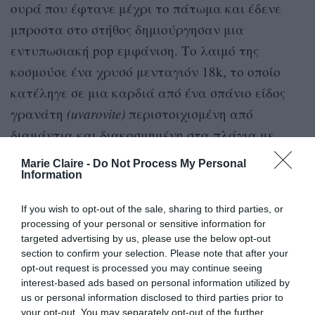
ουρά που έφτανε μέχρι το πάτωμα και έδενε
μπροστα στο στήθος δημιούργησαν μια
εντυπωσιακή pop εμφάνιση. Το λαιμό της
κοσμούσε ένα χρυσό μενταγιόν 18k, το οποίο
κατέληγε σε μια καρδιά από ένα σπάνιο είδος
γρανάτη
(uvarovite)
περιστοιχισμένη από
διαμάντια και διακοσμημένη στα πλάγια με
κίτρινα ζαφείρια. Το εκλεκτικό κόσμημα έφερε
Marie Claire -
Do Not Process My Personal
Ιλεάνας Μακρή
την υπογραφή της
.
Information
If you wish to opt-out of the sale, sharing to third parties, or
processing of your personal or sensitive information for
targeted advertising by us, please use the below opt-out
section to confirm your selection. Please note that after your
opt-out request is processed you may continue seeing
interest-based ads based on personal information utilized by
us or personal information disclosed to third parties prior to
your opt-out. You may separately opt-out of the further