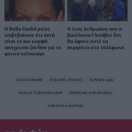
Η Bella Hadid μόλις
Ο ένας άνθρωπος που η
επιβεβαίωσε ότι αυτή
βασίλισσα Ελισάβετ δεν
είναι το πιο κομψή
θα άφηνε ποτέ να
απόχρωση ξανθού για το
περιμένει στο τηλέφωνο
φετινό καλοκαίρι
ILEANA MAKRI
ΒΑΣΙΛΗΣ ΖΟΥΛΙΑΣ
ΚΑΝΝΕΣ 2022
ΝΑΤΑΣΑ ΕΞΗΝΤΑΒΕΛΩΝΗ
ΠΕΡΙΚΛΗΣ ΚΟΝΔΥΛΑΤΟΣ
ΣΜΑΡΑΓΔΑ ΚΑΡΥΔΗ