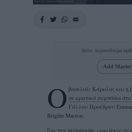
PHOTO BY SAMIR HUSSEIN/WIREIMAGE
Δείτε περισσότερα άρ
Add Mariecl
Ο
βασιλιάς Κάρολος και η
σε κρατικό συμπόσιο στ
Γάλλου Προέδρου Εmmanu
Brigitte Macron.
Για την περίσταση – και όπως συν