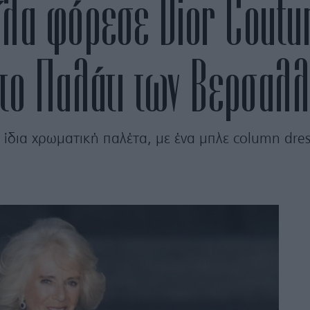
ίλα φόρεσε Dior Coutur
στο Παλάτι των Βερσαλλ
ν ίδια χρωματική παλέτα, με ένα μπλε column dres