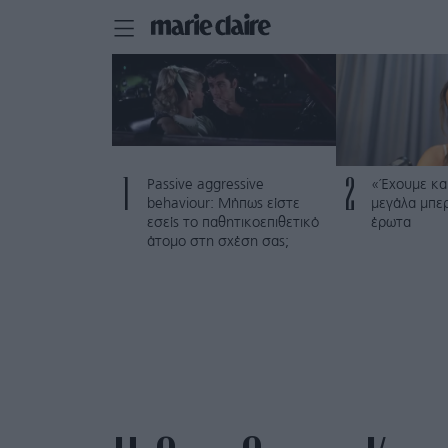
1
2
Passive aggressive
«Έχουμε και
behaviour: Μήπως είστε
μεγάλα μπε
εσείς το παθητικοεπιθετικό
έρωτα
άτομο στη σχέση σας;