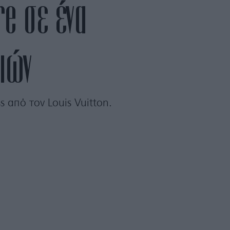
e σε ένα
ιών
s από τoν Louis Vuitton.