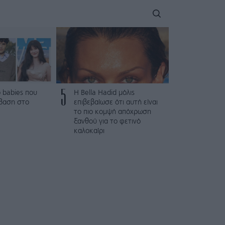
5
 babies που
Η Bella Hadid μόλις
βαση στο
επιβεβαίωσε ότι αυτή είναι
το πιο κομψή απόχρωση
ξανθού για το φετινό
καλοκαίρι