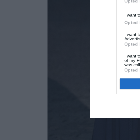
Opted 
I want t
Opted 
I want 
Advertis
Opted 
I want t
of my P
was col
Opted 