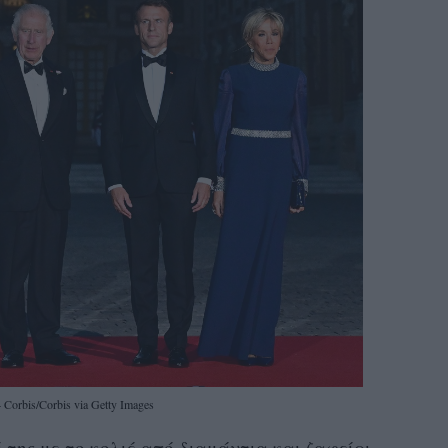
– Corbis/Corbis via Getty Images
της με το κολιέ από διαμάντια και ζαφείρι