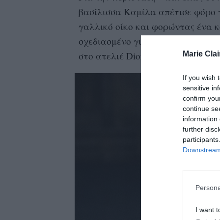
βασίλισσα Καμίλα απέτισε φόρο τ
γαλλικό οίκο και φορώντας ένα κ
σχεδιασμένο για αυτήν από την Ma
Marie Clai
στο ατελιέ Dior.
If you wish 
sensitive in
confirm you
continue se
information 
further disc
participants
Downstream 
Persona
I want t