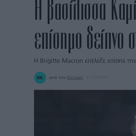
Η βασίλισσα Καμ
επίσημο δείπνο 
Η Brigitte Macron επέλεξε επίσης τη
από την
Mcteam
21/09/2023