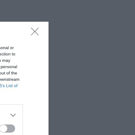
sonal or
ection to
ou may
 personal
out of the
 downstream
B’s List of