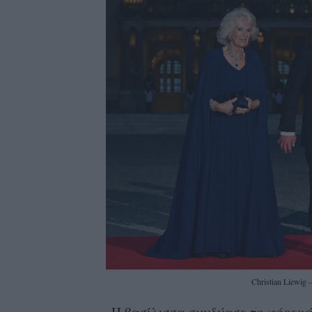
Christian Liewig 
Η βασίλισσα συνδύασε το φόρεμά 