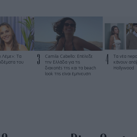
3
4
 Λέμε»: Τα
Camila Cabello: Επέλεξε
Τα νέα nepo
ρδέματα του
την Ελλάδα για τις
κάνουν από
διακοπές της και τα beach
Hollywood
look της είναι έμπνευση