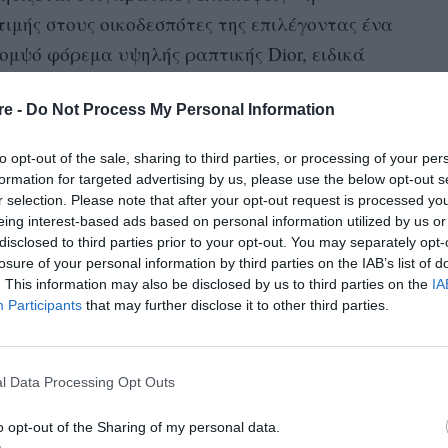
ιμής στους οικοδεσπότες της επιλέγοντας ένα
ομψό φόρεμα υψηλής ραπτικής Dior, ειδικά
ria Grazia Chiuri και φτιαγμένο χειροποίητα
re -
Do Not Process My Personal Information
to opt-out of the sale, sharing to third parties, or processing of your per
formation for targeted advertising by us, please use the below opt-out s
r selection. Please note that after your opt-out request is processed y
eing interest-based ads based on personal information utilized by us or
disclosed to third parties prior to your opt-out. You may separately opt-
losure of your personal information by third parties on the IAB’s list of
. This information may also be disclosed by us to third parties on the
IA
Participants
that may further disclose it to other third parties.
l Data Processing Opt Outs
o opt-out of the Sharing of my personal data.