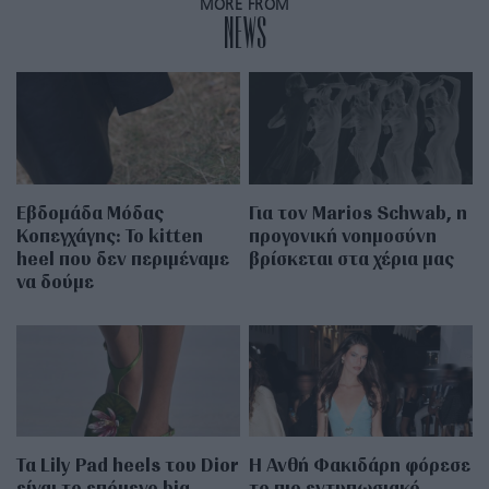
MORE FROM
NEWS
Εβδομάδα Μόδας
Για τον Marios Schwab, η
Κοπεγχάγης: Το kitten
προγονική νοημοσύνη
heel που δεν περιμέναμε
βρίσκεται στα χέρια μας
να δούμε
Τα Lily Pad heels του Dior
Η Ανθή Φακιδάρη φόρεσε
είναι το επόμενο big
το πιο εντυπωσιακό