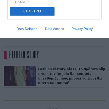
Opted In
CONFIRM
Data Deletion
Data Access
Privacy Policy
ADVERTISEMENT - CONTINUE READING BELOW
RELATED STORY
Fashion History Class: Το πράσινο slip
dress της Angela Bassett μάς
υπενθυμίζει πως μπορεί να φορεθεί
πάντα και παντού