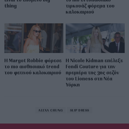
thing
τιρκουάζ φόρεμα του
καλοκαιριού
Η Margot Robbie φόρεσε
Η Nicole Kidman επέλεξε
το πιο αισθησιακό trend
Fendi Couture για την
του φετινού καλοκαιριού
πρεμιέρα της 3ης σεζόν
του Lioness στη Νέα
Υόρκη
ALEXA CHUNG
SLIP DRESS