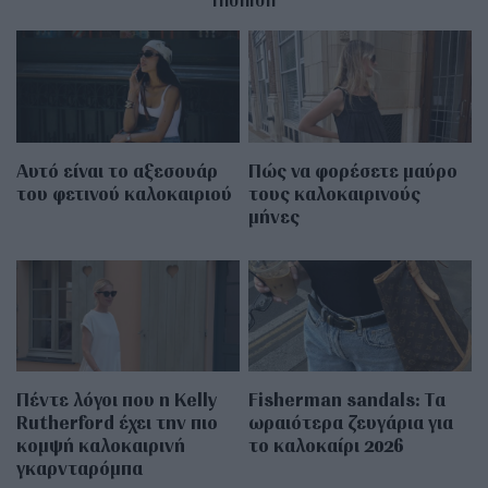
Αυτό είναι το αξεσουάρ
Πώς να φορέσετε μαύρο
του φετινού καλοκαιριού
τους καλοκαιρινούς
μήνες
Πέντε λόγοι που η Kelly
Fisherman sandals: Tα
Rutherford έχει την πιο
ωραιότερα ζευγάρια για
κομψή καλοκαιρινή
το καλοκαίρι 2026
γκαρνταρόμπα