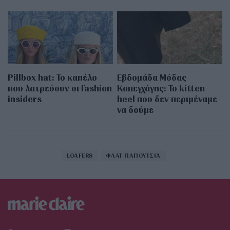
Pillbox hat: Το καπέλο
Εβδομάδα Μόδας
που λατρεύουν οι fashion
Κοπεγχάγης: Το kitten
insiders
heel που δεν περιμέναμε
να δούμε
LOAFERS
ΦΛΑΤ ΠΑΠΟΥΤΣΙΑ