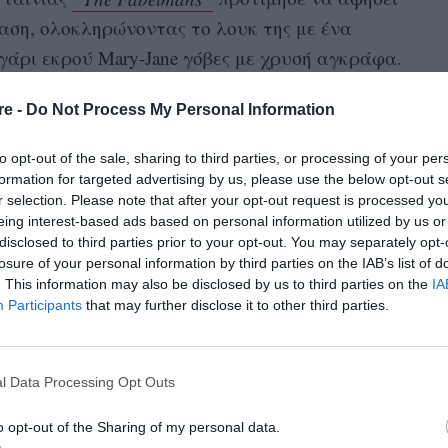
αση, ολοκληρώνοντας το λουκ της με ένα
υγάρι εκρού Mary-Jane γόβες με χρυσή αγκράφα.
α μαλλιά κινήθηκε με γνώμονα την απλότητα
re -
Do Not Process My Personal Information
to opt-out of the sale, sharing to third parties, or processing of your per
έντονα χρώματα στο ντύσιμο, τότε πρέπει
formation for targeted advertising by us, please use the below opt-out s
ρία στη συγκεκριμένη απόχρωση. Το
r selection. Please note that after your opt-out request is processed y
eing interest-based ads based on personal information utilized by us or
κφράζει δύναμη, αισιοδοξία και
disclosed to third parties prior to your opt-out. You may separately opt-
δείχθηκε τυχαία χρώμα του 2021, ένα δύσκολο
losure of your personal information by third parties on the IAB’s list of
ο επιλέξετε σε ένα μονοχρωματικό λουκ, είτε
. This information may also be disclosed by us to third parties on the
IA
Participants
that may further disclose it to other third parties.
ν λεπτομέρεια, το αποτέλεσμα θα είναι εξίσου
l Data Processing Opt Outs
o opt-out of the Sharing of my personal data.