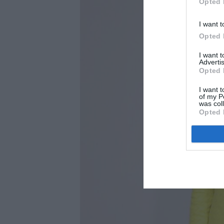
Opted 
I want t
Opted 
I want 
Advertis
Opted 
I want t
of my P
was col
Opted 