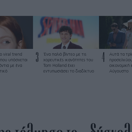
3
4
To viral trend
Ένα παλιό βίντεο με τις
Αυτά τα τρί
 που υπόσχεται
χορευτικές ικανότητες του
προσελκύου
όντια με ένα
Tom Holland έχει
οικονομική 
τικό
εντυπωσιάσει το διαδίκτυο
Αύγουστο