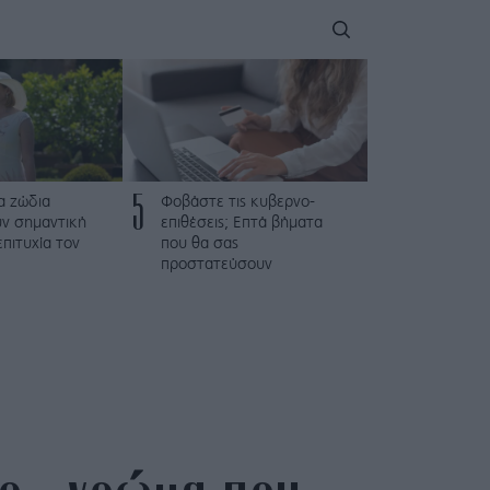
5
α ζώδια
Φοβάστε τις κυβερνο-
ν σημαντική
επιθέσεις; Επτά βήματα
επιτυχία τον
που θα σας
προστατεύσουν