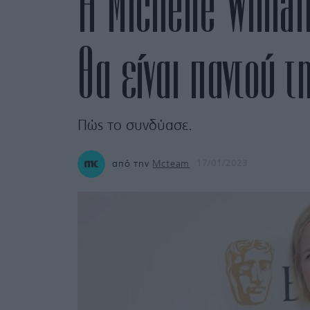
Η Michelle Will
θα είναι παντού τ
Πώς το συνδύασε.
από την
Mcteam
17/01/2023