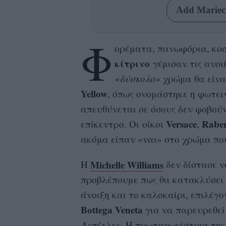
Add Mariecl
Φ
ορέματα, πανωφόρια, κο
κίτρινο
γέμισαν τις ανοι
«δύσκολο»
χρώμα θα είνα
Yellow
, όπως ονομάστηκε η φωτει
απευθύνεται σε όσους δεν φοβούν
Versace
Rabe
επίκεντρο. Οι οίκοι
,
ακόμα είπαν «ναι» στο χρώμα που
Michelle
Williams
Η
δεν δίστασε ν
προβλέπουμε πως θα κατακλύσει 
άνοιξη και το καλοκαίρι, επιλέγο
Bottega
Veneta
για να παρευρεθεί 
Άντζελες. H πρωταγωνίστρια της