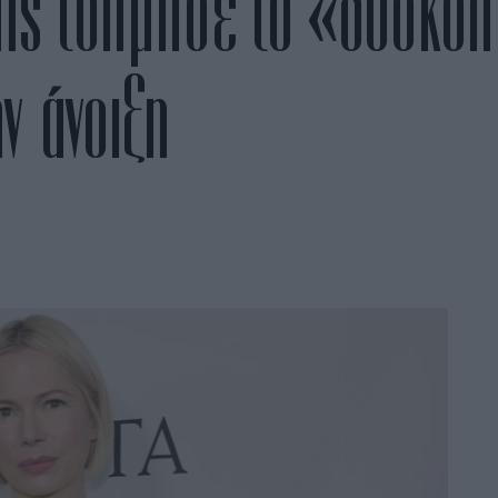
iams τόλμησε το «δύσκο
ην άνοιξη