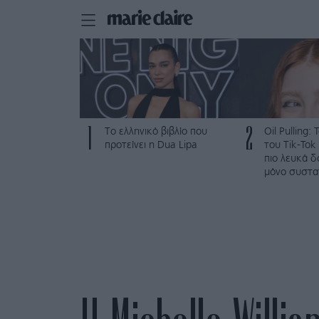
1
2
Το ελληνικό βιβλίο που
Oil Pulling: 
προτείνει η Dua Lipa
του Tik-Tok
πιο λευκά δ
μόνο συστα