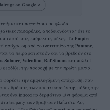
aire.gr on Google
φλούο
στούμια και παπούτσια σε
ξιάτικες πασαρέλες, αποδεικνύοντας ότι το
Empire
ι παντού τους επόμενους μήνες. Το
Pantone
νή απόχρωση από το ινστιτούτο της
,
ται να πειραματιστούν και να βρεθούν στο
ns
Saloner
Valentino
Raf
Simons
,
,
και πολλοί
 κερδίζει την προσοχή με την πρώτη ματιά.
α φορέσει την αμφιλεγόμενη απόχρωση, που
τους δρόμους των πρωτευουσών της μόδας την
ντας ένα intrecciato δερμάτινο μίνι φόρεμα από
στο tea party των βραβείων Bafta στο Λος
 ταινίας
“The Fabelmans”
προτίμησε να αφήσει