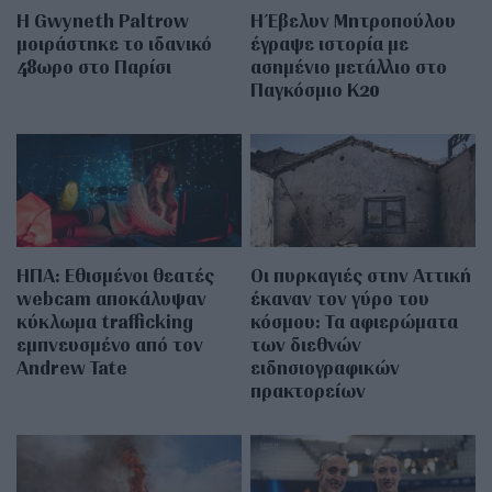
Η Gwyneth Paltrow
Η Έβελυν Μητροπούλου
μοιράστηκε το ιδανικό
έγραψε ιστορία με
48ωρο στο Παρίσι
ασημένιο μετάλλιο στο
Παγκόσμιο Κ20
ΗΠΑ: Εθισμένοι θεατές
Οι πυρκαγιές στην Αττική
webcam αποκάλυψαν
έκαναν τον γύρο του
κύκλωμα trafficking
κόσμου: Τα αφιερώματα
εμπνευσμένο από τον
των διεθνών
Andrew Tate
ειδησιογραφικών
πρακτορείων