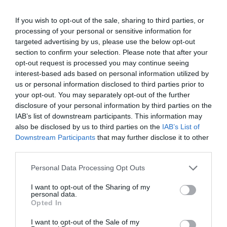
Μετά όμως, το πράγμα άλλαξε γιατί μας
If you wish to opt-out of the sale, sharing to third parties, or
έβαλαν να τα διαβάσουμε σε άλλους
processing of your personal or sensitive information for
ανθρώπους και αυτή η εμπειρία ήταν τελείως
targeted advertising by us, please use the below opt-out
μεταμορφωτική για εμάς.
section to confirm your selection. Please note that after your
opt-out request is processed you may continue seeing
interest-based ads based on personal information utilized by
us or personal information disclosed to third parties prior to
your opt-out. You may separately opt-out of the further
disclosure of your personal information by third parties on the
Το να ακούω τον εαυτό μου να λέει
IAB’s list of downstream participants. This information may
δυνατά όσα έλεγα σιωπηλά, με έκανε
also be disclosed by us to third parties on the
IAB’s List of
να κλάψω. Όχι μόνο συνειδητοποίησα
Downstream Participants
that may further disclose it to other
πόσο απάνθρωπη ήμουν προς εμένα,
third parties.
αλλά πώς εσωτερίκευα αυτή την
απανθρωπιά.
Personal Data Processing Opt Outs
I want to opt-out of the Sharing of my
personal data.
Opted In
I want to opt-out of the Sale of my