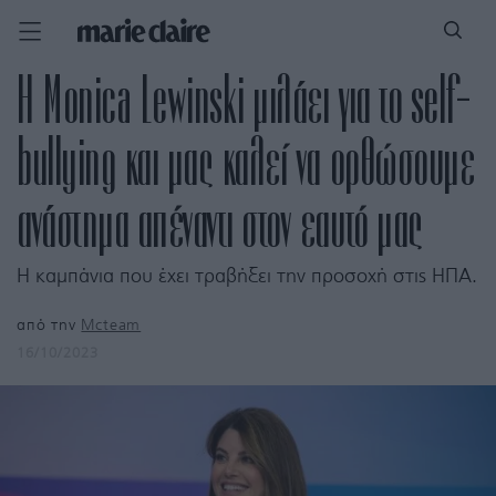
Η Monica Lewinski μιλάει για το self-
bullying και μας καλεί να ορθώσουμε
ανάστημα απέναντι στον εαυτό μας
Η καμπάνια που έχει τραβήξει την προσοχή στις ΗΠΑ.
από την
Mcteam
16/10/2023