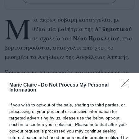
Μ
ια άκρως σοβαρή καταγγελία, με
Α’ δημοτικού
θύμα μία μαθήτρια της
Νέου Ηρακλείου
σε σχολείο του
, στα
βόρεια προάστια, απασχολεί από χτες το
μεσημέρι το Ανηλίκων της Ασφάλειας Αττικής.
Σύμφωνα με πληροφορίες του protothema.gr, το
κοριτσάκι, μαθήτρια της Α’ τάξης του δημοτικού
Marie Claire -
Do Not Process My Personal
σχολείου, κατήγγειλε ότι έπεσε θύμα bullying
Information
δεμένη
φιμωμένη
και βρέθηκε
και
με
If you wish to opt-out of the sale, sharing to third parties, or
χαρτοταινία στις τουαλέτες του κτιρίου από
processing of your personal or sensitive information for
συμμαθητές της.
targeted advertising by us, please use the below opt-out
section to confirm your selection. Please note that after your
opt-out request is processed you may continue seeing
Αμέσως ενημερώθηκαν οι καθηγητές και
interest-based ads based on personal information utilized by