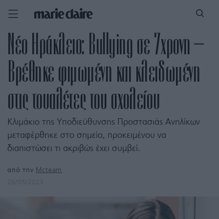
Νέο Ηράκλειο: Bullying σε 7χρονη –
Βρέθηκε φιμωμένη και κλειδωμένη
στις τουαλέτες του σχολείου
Κλιμάκιο της Υποδιεύθυνσης Προστασιάς Ανηλίκων
μεταφέρθηκε στο σημείο, προκειμένου να
διαπιστώσει τι ακριβώς έχει συμβεί.
από την
Mcteam
26/05/2023