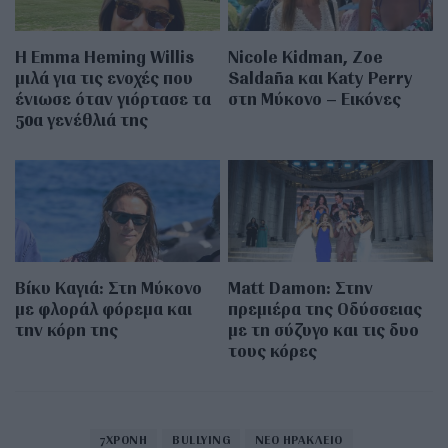
H Emma Heming Willis
Nicole Kidman, Zoe
μιλά για τις ενοχές που
Saldaña και Katy Perry
ένιωσε όταν γιόρτασε τα
στη Μύκονο – Εικόνες
50α γενέθλιά της
Βίκυ Καγιά: Στη Μύκονο
Matt Damon: Στην
με φλοράλ φόρεμα και
πρεμιέρα της Οδύσσειας
την κόρη της
με τη σύζυγο και τις δυο
τους κόρες
7ΧΡΟΝΗ
BULLYING
ΝΕΟ ΗΡΑΚΛΕΙΟ