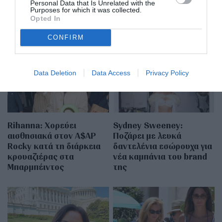
Personal Data that Is Unrelated with the
Purposes for which it was collected.
Opted In
MORE FROM
CONFIRM
CELEBRITIES
Data Deletion
Data Access
Privacy Policy
Rihanna: Χορεύει
Sydney Sweeney:
αισθησιακά στον A$AP
Ποζάρει με λευκά
Rocky κατά τη διάρκεια
δαντελένια εσώρουχα για
κρουαζιέρας στα
νέα καμπάνια του brand
Μπαρμπέιντος
της