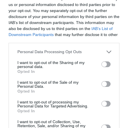
Υποδιεύθυνσης Προστασιάς
κλιμάκιο της
us or personal information disclosed to third parties prior to
your opt-out. You may separately opt-out of the further
Ανηλίκων
μεταφέρθηκε στο σημείο,
disclosure of your personal information by third parties on the
προκειμένου να διαπιστώσει τι ακριβώς έχει
IAB’s list of downstream participants. This information may
also be disclosed by us to third parties on the
IAB’s List of
συμβεί και να εξετάσει το κοριτσάκι.
Downstream Participants
that may further disclose it to other
third parties.
Πηγή: protothema.gr
Personal Data Processing Opt Outs
ADVERTISEMENT - CONTINUE READING BELOW
I want to opt-out of the Sharing of my
personal data.
Opted In
RELATED STORY
I want to opt-out of the Sale of my
Personal Data.
Opted In
Meghan Markle για τις κατηγορίες
I want to opt-out of processing my
bullying: “Έχω γίνει στόχος
Personal Data for Targeted Advertising.
εκφοβισμού”
Opted In
I want to opt-out of Collection, Use,
Retention, Sale, and/or Sharing of my