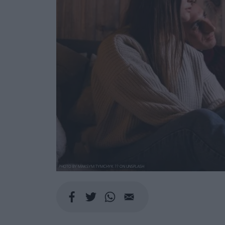
PHOTO BY MAKSYM TYMCHYK ?? ON UNSPLASH