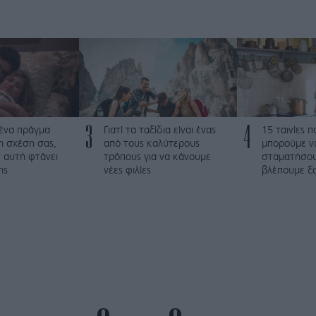
3
4
 ένα πράγμα
Γιατί τα ταξίδια είναι ένας
15 ταινίες 
τη σχέση σας,
από τους καλύτερους
μπορούμε ν
 αυτή φτάνει
τρόπους για να κάνουμε
σταματήσου
ης
νέες φιλίες
βλέπουμε ξα