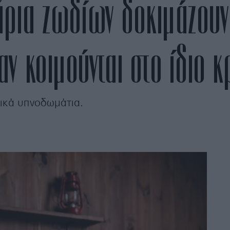
άρια ζωδίων δοκιμάζουν
ν κοιμούνται στο ίδιο κ
τικά υπνοδωμάτια.