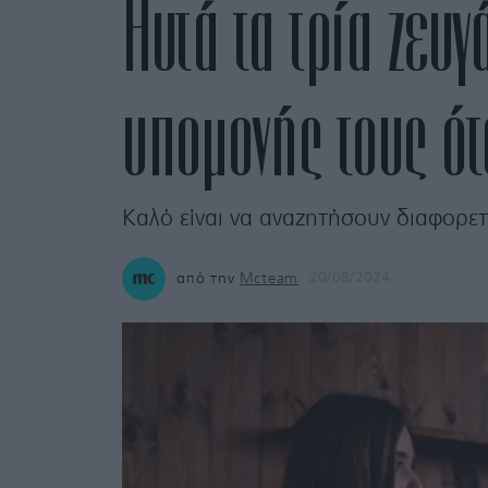
Αυτά τα τρία ζευγ
υπομονής τους ότα
Καλό είναι να αναζητήσουν διαφορε
από την
Mcteam
20/08/2024