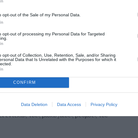
In
o opt-out of the Sale of my Personal Data.
ύμα της ελευθερίας του πλανήτη Δία, ενώ ο
In
 την εργατικότητα του πλανήτη Κρόνου. Για
to opt-out of processing my Personal Data for Targeted
ing.
 άλλως δεν ταιριάζουν πολύ μεταξύ τους, αλλά
In
 στον ύπνο. Ο Τοξότης απολαμβάνει τόσο τη
o opt-out of Collection, Use, Retention, Sale, and/or Sharing
πει το «ναι» και σε προτάσεις της τελευταίας
ersonal Data that Is Unrelated with the Purposes for which it
lected.
υν σε ένα ολονύχτιο πάρτι. Ο Αιγόκερως, από
In
ις υποχρεώσεις του, οπότε θα είναι πολύ
CONFIRM
αμμα του ύπνου του (κοιμάμαι νωρίς, ξυπνάω
al-Τοξότη. Θα πρέπει να προσπαθήσουν ώστε η
Data Deletion
Data Access
Privacy Policy
σει με λίγο αυθορμητισμό τη ρουτίνα ενός
ι εντελώς τους βιολογικούς ρυθμούς του