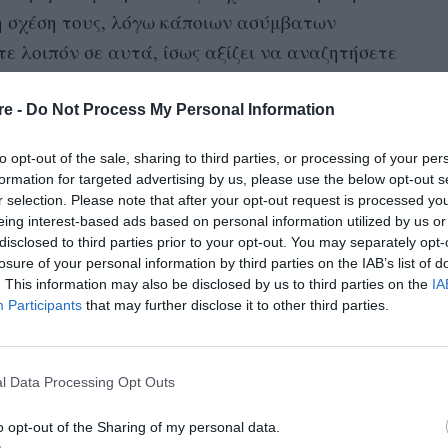
τη σχέση τους, λόγω κάποιων ασύμβατων
ε λοιπόν σε αυτά, ίσως αξίζει να αναζητήσετε
ν καθένα.
re -
Do Not Process My Personal Information
to opt-out of the sale, sharing to third parties, or processing of your per
 με την οποία τον τροφοδοτεί ο πλανήτης Άρης,
formation for targeted advertising by us, please use the below opt-out s
r selection. Please note that after your opt-out request is processed y
υθμούς, τους οποίους υπαγορεύει η Αφροδίτη.
eing interest-based ads based on personal information utilized by us or
, πραγματικά ο ένας είναι από τον Άρη και ο
disclosed to third parties prior to your opt-out. You may separately opt-
losure of your personal information by third parties on the IAB’s list of
ύονται να αποκοιμηθούν όχι μόνο στο ίδιο
. This information may also be disclosed by us to third parties on the
IA
ο πλανήτη. Ο Ταύρος εκτιμά ιδιαίτερα την
Participants
that may further disclose it to other third parties.
τεραιότητα, αλλά ο Κριός έχει πάρα πολλή
πο ζωής που μοιάζει ασταμάτητος. Και επειδή
l Data Processing Opt Outs
μα τους, κανένας δεν θα κάνει ιδιαίτερες
του ύπνου τους.
o opt-out of the Sharing of my personal data.