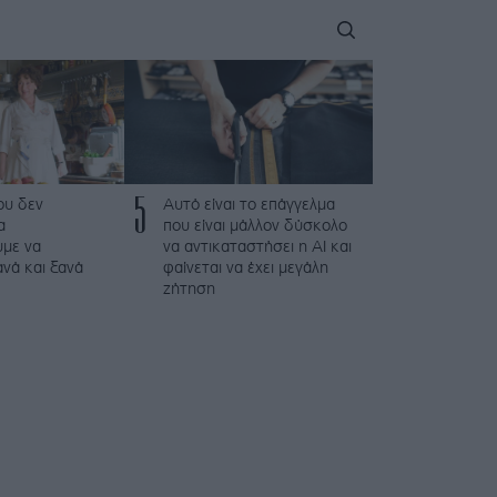
5
που δεν
Αυτό είναι το επάγγελμα
α
που είναι μάλλον δύσκολο
με να
να αντικαταστήσει η AI και
νά και ξανά
φαίνεται να έχει μεγάλη
ζήτηση