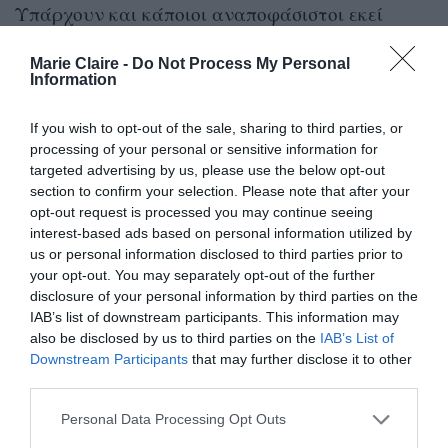
Υπάρχουν και κάποιοι αναποφάσιστοι εκεί
έξω… Το να σχεδιάσεις μια βραδιά ραντεβού
Marie Claire -
Do Not Process My Personal
μπορεί να είναι λίγο δύσκολο για σενα. Μια
Information
πρόταση είναι να ρίξεις μια ζαριά και να βρεις
If you wish to opt-out of the sale, sharing to third parties, or
ένα τυχαίο site πορνογραφικού περιεχομένου. Η
processing of your personal or sensitive information for
φιλοπεριέργειά σου και το ανοιχτό μυαλό σου
targeted advertising by us, please use the below opt-out
θα σε κάνουν να ευχαριστηθείς την ποικιλία και
section to confirm your selection. Please note that after your
opt-out request is processed you may continue seeing
ειδικά εφόσον θα βρεις μια έμπνευση έχοντας
interest-based ads based on personal information utilized by
δίπλα σου τον αγαπημένο σου.
us or personal information disclosed to third parties prior to
your opt-out. You may separately opt-out of the further
disclosure of your personal information by third parties on the
Καρκίνος
: κάνε και δέξου μασάζ
IAB’s list of downstream participants. This information may
also be disclosed by us to third parties on the
IAB’s List of
Ως τρομερά διαισθητικό ζώδιο είσαι ειδική στο
Downstream Participants
that may further disclose it to other
να λαμβάνεις τα vibes, οπότε μια αισθησιακή
third parties.
βραδιά με μασάζ θα ήταν το στοιχείο σου. Θα σε
Personal Data Processing Opt Outs
κάνει να διαισθανθείς ακριβώς αυτό που θα