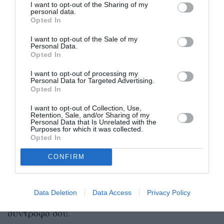
I want to opt-out of the Sharing of my
κάνει τον αγαπημένο σου να νιώθει όμορφα και
personal data.
Opted In
ως άτομο που λατρεύεις τη σωματική επαφή θα
I want to opt-out of the Sale of my
λατρέψεις και να απλώσεις τα χέρια σου στο
Personal Data.
Opted In
κορμί του αγαπημένου σου.
I want to opt-out of processing my
Λέων
Personal Data for Targeted Advertising.
: κάνε στριπτίζ
Opted In
Ζεις για τα φώτα και όταν σου δίνεται η
I want to opt-out of Collection, Use,
Retention, Sale, and/or Sharing of my
ευκαιρία να δώσεις μια σέξι ερμηνεία για τον
Personal Data that Is Unrelated with the
Purposes for which it was collected.
αγαπημένο σου αυτό θα σε κάνει να λάμψεις
Opted In
σαν αστέρι. Με λίγη ανεβαστική μουσική κι ένα
CONFIRM
αστραφτερό κοστούμι θα χαρείς να δώσεις μια
παράσταση. Θα σε κάνει να νιώσεις ακόμα πιο
Data Deletion
Data Access
Privacy Policy
δυνατή όταν αναπόφευκτα θα ξετρελάνεις τον
σύντροφο σου.