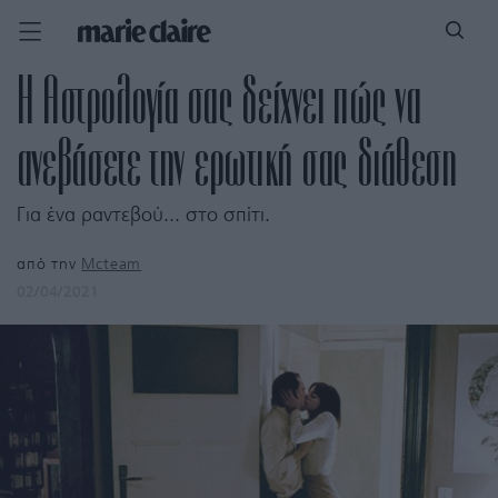
Η Αστρολογία σας δείχνει πώς να
ανεβάσετε την ερωτική σας διάθεση
Για ένα ραντεβού... στο σπίτι.
από την
Mcteam
02/04/2021