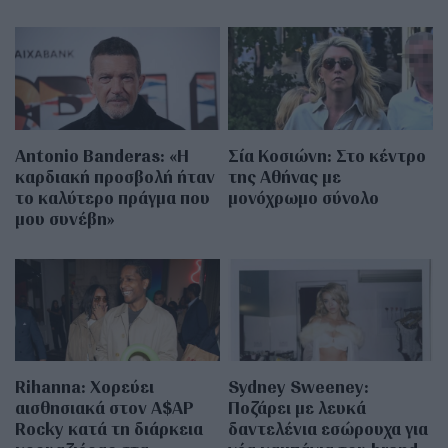
Antonio Banderas: «Η
Σία Κοσιώνη: Στο κέντρο
καρδιακή προσβολή ήταν
της Αθήνας με
το καλύτερο πράγμα που
μονόχρωμο σύνολο
μου συνέβη»
Rihanna: Χορεύει
Sydney Sweeney:
αισθησιακά στον A$AP
Ποζάρει με λευκά
Rocky κατά τη διάρκεια
δαντελένια εσώρουχα για