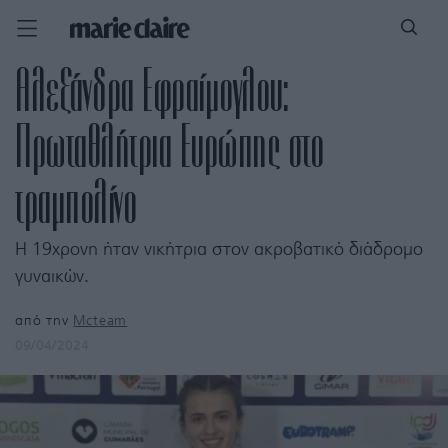
Αλεξάνδρα Εφραίμογλου:
Πρωταθλήτρια Ευρώπης στο
τραμπολίνο
Η 19χρονη ήταν νικήτρια στον ακροβατικό διάδρομο
γυναικών.
από την
Mcteam
09/04/2024