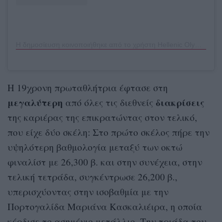
Η δημοσίευση κοινοποιήθηκε από το χρήστη Hellenic Olympic Committee (@hellenic_olympic_committee)
Η 19χρονη πρωταθλήτρια έφτασε στη
μεγαλύτερη
διακρίσεις
από όλες τις διεθνείς
της καριέρας της επικρατώντας στον τελικό,
που είχε δύο σκέλη: Στο πρώτο σκέλος πήρε την
υψηλότερη βαθμολογία μεταξύ των οκτώ
φιναλίστ με 26,300 β. και στην συνέχεια, στην
τελική τετράδα, συγκέντρωσε 26,200 β.,
υπερισχύοντας στην ισοβαθμία με την
Πορτογαλίδα Μαριάνα Κασκαλιέιρα, η οποία
κέρδισε το ασημένιο μετάλλιο. Την τριάδα του