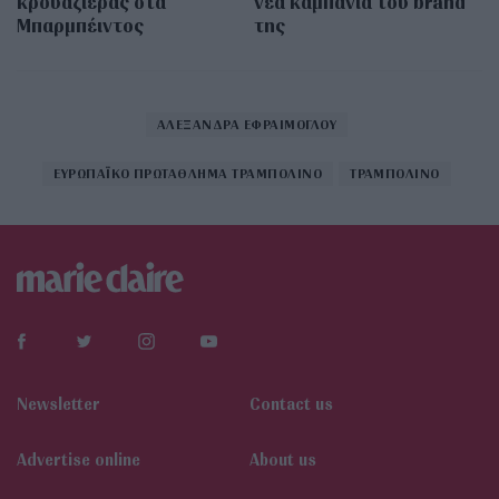
κρουαζιέρας στα
νέα καμπάνια του brand
Μπαρμπέιντος
της
ΑΛΕΞΑΝΔΡΑ ΕΦΡΑΙΜΟΓΛΟΥ
ΕΥΡΩΠΑΪΚΟ ΠΡΩΤΑΘΛΗΜΑ ΤΡΑΜΠΟΛΙΝΟ
ΤΡΑΜΠΟΛΙΝΟ
Newsletter
Contact us
Αdvertise online
About us