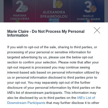
Marie Claire -
Do Not Process My Personal
Information
If you wish to opt-out of the sale, sharing to third parties, or
Η Εφραίμογλου είχε πάρει την 8η θέση στο
processing of your personal or sensitive information for
προηγούμενο Ευρωπαϊκό Πρωτάθλημα πρόπερσι
targeted advertising by us, please use the below opt-out
section to confirm your selection. Please note that after your
Ρίμινι
Ιταλίας
στο
της
, στο ντεμπούτο της
opt-out request is processed you may continue seeing
στην κατηγορία Γυναικών, ενώ πέρσι είχε
interest-based ads based on personal information utilized by
us or personal information disclosed to third parties prior to
Παγκόσμιο
τερματίσει 7η στο αντίστοιχο
your opt-out. You may separately opt-out of the further
Πρωτάθλημα
Μπέρμιγχαμ
στο
, παράλληλα με
disclosure of your personal information by third parties on the
IAB’s list of downstream participants. This information may
πολλές ακόμη επιτυχίες σε Παγκόσμια Κύπελλα.
also be disclosed by us to third parties on the
IAB’s List of
Downstream Participants
that may further disclose it to other
«
Ονειρευόμουν αυτή τη στιγμή εδώ και πολλά
third parties.