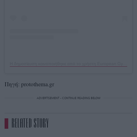
Η δημοσίευση κοινοποιήθηκε από το χρήστη European Gymnastics (@europeangymnastics)
Πηγή: protothema.gr
ADVERTISEMENT - CONTINUE READING BELOW
RELATED STORY