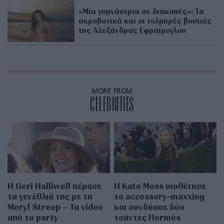
«Μία γυμνάστρια σε διακοπές»: Τα
ακροβατικά και οι τολμηρές βουτιές
της Αλεξάνδρας Εφραίμογλου
MORE FROM
CELEBRITIES
Η Geri Halliwell πέρασε
Η Kate Moss υιοθέτησε
τα γενέθλιά της με τη
τo accessory-maxxing
Meryl Streep – Τα video
και συνδύασε δύο
από το party
τσάντες Hermès