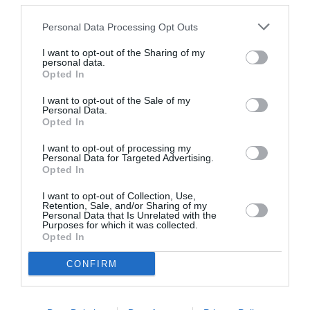
χρόνια. Ήμουν πολύ καλά προετοιμασμένη,
Personal Data Processing Opt Outs
ήθελα πολύ να κερδίσω και είμαι πολύ
I want to opt-out of the Sharing of my
περήφανη γι’ αυτό που κατάφερα. Ήταν ένας
personal data.
Opted In
τελικός με πολύ δυνατές αθλήτριες, που κρίθηκε
στη λεπτομέρεια. Στον τελικό έκανα δύο από
I want to opt-out of the Sale of my
Personal Data.
τις καλύτερες εκτελέσεις της ζωής μου και πήρα
Opted In
υψηλότερες βαθμολογίες από κάθε άλλη φορά,
I want to opt-out of processing my
Personal Data for Targeted Advertising.
πράγμα που κάνει ακόμα πιο όμορφη αυτή τη
Opted In
νίκη. Σε άλλους αγώνες στο παρελθόν είχα μία
I want to opt-out of Collection, Use,
δυσκολία σ’ αυτό το κομμάτι. Στο πιο κρίσιμο
Retention, Sale, and/or Sharing of my
Personal Data that Is Unrelated with the
σημείο κάτι πήγαινε λάθος, αλλά αυτή τη φορά
Purposes for which it was collected.
Opted In
κατάφερα να ανταπεξέλθω και αυτό είναι ένα
πολύ σημαντικό κέρδος. Πιστεύω ότι είναι ένας
CONFIRM
συνδυασμός της εμπειρίας που αποκτώ μέσα
από τους αγώνες και του γεγονότος ότι το έχω