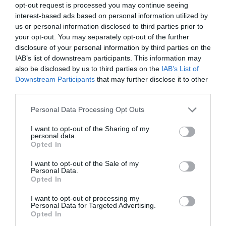
opt-out request is processed you may continue seeing
Πώς θα εφαρμοστεί το πρόγραμμα
interest-based ads based on personal information utilized by
us or personal information disclosed to third parties prior to
your opt-out. You may separately opt-out of the further
στο
Η διάθεση προφυλακτικών εντάσσεται
disclosure of your personal information by third parties on the
πλαίσιο του δωρεάν ελέγχου
των γεννήσεων
IAB’s list of downstream participants. This information may
also be disclosed by us to third parties on the
IAB’s List of
σε όλες τις γυναίκες κάτω των 25 ετών φέτος,
Downstream Participants
that may further disclose it to other
επεκτείνοντας πρόγραμμα που επιδιώκει τον
third parties.
έλεγχο των γεννήσεων για τις γυναίκες κάτω
Personal Data Processing Opt Outs
των 18 ετών. Η κυβέρνηση επιδιώκει να
I want to opt-out of the Sharing of my
διατηρήσουν την πρόσβαση στην αντισύλληψη,
personal data.
Opted In
ιδιαίτερα σε περιπτώσεις που δεν μπορούν να το
I want to opt-out of the Sale of my
αντέξουν οικονομικά.
Personal Data.
Opted In
Ήδη, τα προφυλακτικά χορηγούνται από το
I want to opt-out of processing my
εθνικό σύστημα υγειονομικής περίθαλψης στη
Personal Data for Targeted Advertising.
Opted In
Γαλλία, εάν υπάρξει συνταγογράφηση από