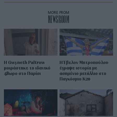
MORE FROM
NEWSROOM
Η Gwyneth Paltrow
Η Έβελυν Μητροπούλου
μοιράστηκε το ιδανικό
έγραψε ιστορία με
48ωρο στο Παρίσι
ασημένιο μετάλλιο στο
Παγκόσμιο Κ20