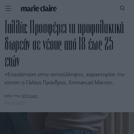
Γαλλία: Προσφέρει τα προφυλακτικά
δωρεάν σε νέους από 18 έως 25
ετών
«Επανάσταση στην αντισύλληψη», χαρακτηρίσε την
κίνηση ο Γάλλος Πρόεδρος, Emmanuel Macron.
από την
Mcteam
09/12/2022