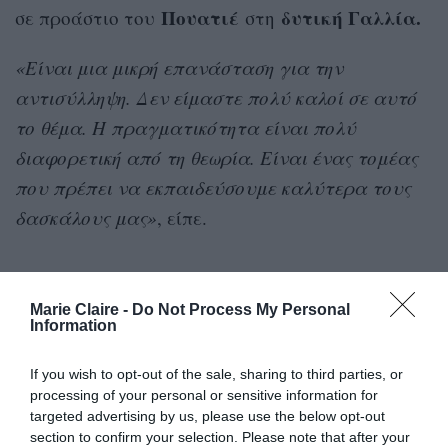
Πουατιέ
δυτική Γαλλία.
σε προάστιο του
στη
«Είναι μια μικρή επανάσταση για την
αντισύλληψη. Δεν είμαστε πολύ καλοί σε αυτό
το θέμα. Η πραγματικότητα είναι πολύ
διαφορετική από τη θεωρία. Είναι ένας τομέας
που πρέπει να εκπαιδεύσουμε καλύτερα τους
δασκάλους μας»
, είπε.
Marie Claire -
Do Not Process My Personal
Information
Pour tous les jeunes de 18 à 25 ans, en
2023, le préservatif sera gratuit en
pharmacie.
If you wish to opt-out of the sale, sharing to third parties, or
processing of your personal or sensitive information for
— Emmanuel Macron
targeted advertising by us, please use the below opt-out
(@EmmanuelMacron)
December 8, 2022
section to confirm your selection. Please note that after your