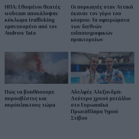
ΗΠΑ: Εθισμένοι θεατές
Οι πυρκαγιές στην Αττική
webcam αποκάλυψαν
έκαναν τον γύρο του
κύκλωμα trafficking
κόσμου: Τα αφιερώματα
εμπνευσμένο από τον
των διεθνών
Andrew Tate
ειδησιογραφικών
πρακτορείων
Πώς να βοηθήσουμε
Αδελφές Αλεξανδρή:
πυροσβέστες και
Δεύτερο χρυσό μετάλλιο
πυρόπληκτους τώρα
στο Ευρωπαϊκό
Πρωτάθλημα Υγρού
Στίβου