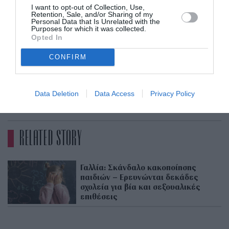
I want to opt-out of Collection, Use,
γιατρό ή μαία. Κι αυτό για να υπάρξει
Retention, Sale, and/or Sharing of my
Personal Data that Is Unrelated with the
περιορισμός της εξάπλωσης του AIDS και άλλων
Purposes for which it was collected.
Opted In
σεξουαλικά μεταδιδόμενων νοσημάτων. Από τη
νέα χρονιά οι δικαιούχοι θα μπορούν να τα
CONFIRM
παραλαμβάνουν δωρεάν από τα φαρμακεία.
Data Deletion
Data Access
Privacy Policy
ADVERTISEMENT - CONTINUE READING BELOW
RELATED STORY
Γαλλία: Σκάνδαλο κακοποίησης
παιδιών – Ερευνώνται δεκάδες
σχολεία για βία και σεξουαλικές
επιθέσεις