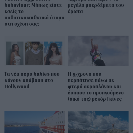
behaviour: Μήπως είστε
μεγάλα μπερδέματα του
εσείς το
έρωτα
παθητικοεπιθετικό άτομο
στη σχέση σας;
Τα νέα nepo babies που
Η 97χρονη που
κάνουν απόβαση στο
περπάτησε πάνω σε
Hollywood
φτερό αεροπλάνου και
έσπασε το προηγούμενο
(δικό της) ρεκόρ Γκίνες