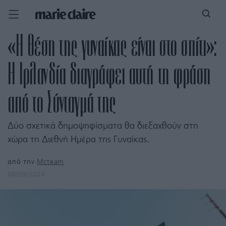
«Η θέση της γυναίκας είναι στο σπίτι»:
Η Ιρλανδία διαγράφει αυτή τη φράση
από το Σύνταγμά της
Δύο σχετικά δημοψηφίσματα θα διεξαχθούν στη
χώρα τη Διεθνή Ημέρα της Γυναίκας.
από την
Mcteam
06/03/2024