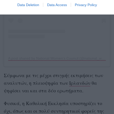
Data Deletion
Data Access
Privacy Policy
A post shared by National Women’s Council (@national_womens_council_irl)
Σύμφωνα με τις μέχρι στιγμής εκτιμήσεις των
αναλυτών, η πλειοψηφία των
Ιρλανδών
θα
ψηφίσει ναι και στα δύο ερωτήματα.
Φυσικά, η Καθολική Εκκλησία υποστηρίζει το
όχι, όπως και οι πολύ συντηρητικοί φορείς της