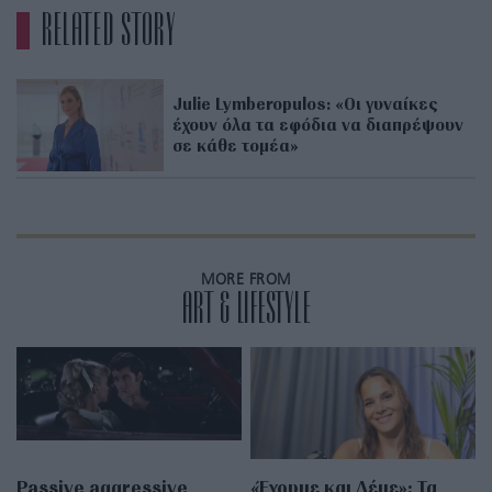
RELATED STORY
Julie Lymberopulos: «Οι γυναίκες
έχουν όλα τα εφόδια να διαπρέψουν
σε κάθε τομέα»
MORE FROM
ART & LIFESTYLE
Passive aggressive
«Έχουμε και Λέμε»: Τα