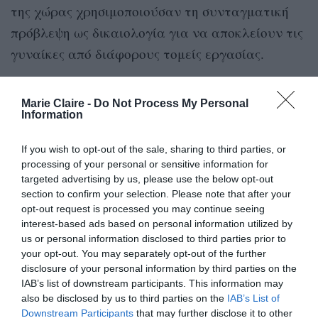
της χώρας χρησιμοποιούσαν τη συνταγματική
πρόβλεψη ως δικαιολογία για να αποκλείουν τις
γυναίκες από διάφορους τομείς εργασίας.
Στο διπλό δημοψήφισμα που θα γίνει στη χώρα,
Marie Claire -
Do Not Process My Personal
οι πολίτες θα αποφασίσουν επίσης ποια είναι η
Information
γάμου
νέα έννοια του
και το αν οι επιπτώσεις
If you wish to opt-out of the sale, sharing to third parties, or
που συνεπιφέρει αυτού του είδους η ένωση
processing of your personal or sensitive information for
ανθρώπων μπορεί να ισχύουν και σε περιπτώσεις
targeted advertising by us, please use the below opt-out
που δεν έχει τηρηθεί η εν λόγω διαδικασία.
section to confirm your selection. Please note that after your
opt-out request is processed you may continue seeing
Οποιοσδήποτε δηλαδή παρέχει φροντίδα σε
interest-based ads based on personal information utilized by
άλλο άτομο στο πλαίσιο ενός νοικοκυριού θα
us or personal information disclosed to third parties prior to
your opt-out. You may separately opt-out of the further
μπορεί να θεωρείται μέλος της οικογένειάς του,
disclosure of your personal information by third parties on the
ανεξάρτητα από το φύλο του ή την ύπαρξη
IAB’s list of downstream participants. This information may
also be disclosed by us to third parties on the
IAB’s List of
γάμου.
Downstream Participants
that may further disclose it to other