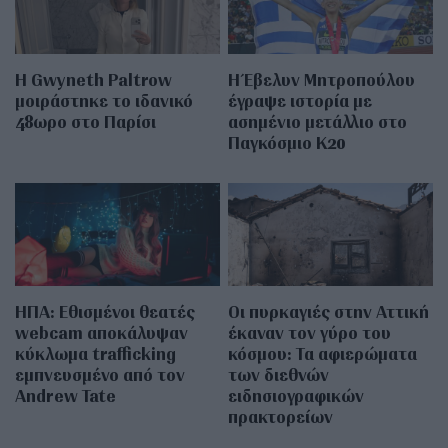
Η Gwyneth Paltrow
Η Έβελυν Μητροπούλου
μοιράστηκε το ιδανικό
έγραψε ιστορία με
48ωρο στο Παρίσι
ασημένιο μετάλλιο στο
Παγκόσμιο Κ20
ΗΠΑ: Εθισμένοι θεατές
Οι πυρκαγιές στην Αττική
webcam αποκάλυψαν
έκαναν τον γύρο του
κύκλωμα trafficking
κόσμου: Τα αφιερώματα
εμπνευσμένο από τον
των διεθνών
Andrew Tate
ειδησιογραφικών
πρακτορείων