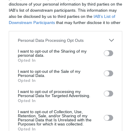
disclosure of your personal information by third parties on the
συμπεριφερόμαστε, ειδικότερα απέναντι σε
IAB’s list of downstream participants. This information may
άτομα που ανήκουν σε συγκεκριμένες ομάδες»,
also be disclosed by us to third parties on the
IAB’s List of
ανέφερε η υφυπουργός και πρόσθεσε ότι
Downstream Participants
that may further disclose it to other
third parties.
«ακούμε συχνά ότι το ποδόσφαιρο είναι μόνο
για αγόρια, το ροζ χρώμα είναι “κοριτσίστικο”,
Personal Data Processing Opt Outs
ενώ συζητάμε μόνο για τους προέδρους και τους
I want to opt-out of the Sharing of my
personal data.
διευθυντές και σπάνια για τις προέδρους και
Opted In
τις διευθύντριες».
I want to opt-out of the Sale of my
Personal Data.
Η σημερινή κυβέρνηση καταβάλλει άοκνες
Opted In
προσπάθειες για την καταπολέμηση των
I want to opt-out of processing my
Personal Data for Targeted Advertising.
στερεοτύπων που έχουν διαμορφώσει
Opted In
συγκεκριμένους ρόλους για τις γυναίκες στην
I want to opt-out of Collection, Use,
κοινωνία και για τη δημιουργία συνθηκών που
Retention, Sale, and/or Sharing of my
Personal Data that Is Unrelated with the
Purposes for which it was collected.
ευνοούν την ισότιμη προώθηση γυναικών και
Opted In