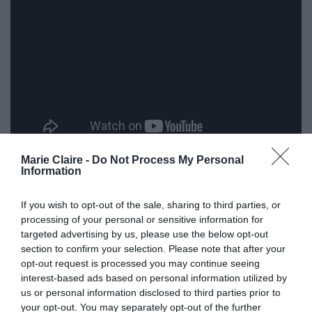
Marie Claire -
Do Not Process My Personal
Information
«Τα στερεότυπα που άλλοτε αποδίδουν και
άλλοτε δικαιολογούν συγκεκριμένα
If you wish to opt-out of the sale, sharing to third parties, or
χαρακτηριστικά στις γυναίκες και στους
processing of your personal or sensitive information for
targeted advertising by us, please use the below opt-out
άνδρες, επηρεάζουν δυστυχώς σε μεγάλο βαθμό
section to confirm your selection. Please note that after your
τον τρόπο με τον οποίο βλέπουμε τον κόσμο και
opt-out request is processed you may continue seeing
interest-based ads based on personal information utilized by
τους γύρω μας, τον τρόπο που διαμορφώνουμε
us or personal information disclosed to third parties prior to
τις απόψεις μας και τον τρόπο που
your opt-out. You may separately opt-out of the further