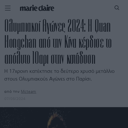
Ολυμπιακοί Αγώνες 2024: H Quan
Hongchan από την Κίνα κέρδισε το
απόλυτο 10αρι στην κατάδυση
Η 17χρονη κατέκτησε το δεύτερο χρυσό μετάλλιο
στους Ολυμπιακούς Αγώνες στο Παρίσι.
από την
Mcteam
07/08/2024