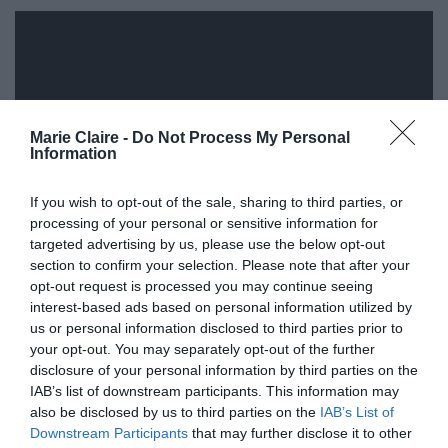
Marie Claire -
Do Not Process My Personal
Information
If you wish to opt-out of the sale, sharing to third parties, or
processing of your personal or sensitive information for
targeted advertising by us, please use the below opt-out
section to confirm your selection. Please note that after your
opt-out request is processed you may continue seeing
interest-based ads based on personal information utilized by
Η ίδια, πάντως, αν και μόλις 17 ετών έχει
us or personal information disclosed to third parties prior to
πετύχει άλλες τρεις φορές την τέλεια βουτιά, οι
your opt-out. You may separately opt-out of the further
disclosure of your personal information by third parties on the
δύο εξ αυτών όταν κατέκτησε το χρυσό
IAB’s list of downstream participants. This information may
μετάλλιο στους Ολυμπιακούς Αγώνες του Τόκιο
also be disclosed by us to third parties on the
IAB’s List of
το 2021.
Downstream Participants
that may further disclose it to other