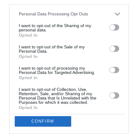
third parties.
Συνολικά η Κουάν συγκέντρωσε 425.60 βαθμούς
Personal Data Processing Opt Outs
με τη δεύτερη, επίσης Κινέζα Τσεν να
I want to opt-out of the Sharing of my
συγκεντρώνει 420.70 και την τρίτη Κιμ από τη
personal data.
Opted In
Βόρεια Κορέα να συγκεντρώνει 364.50 βαθμούς.
I want to opt-out of the Sale of my
Personal Data.
Το πρώτο της χρυσό στο Παρίσι η Κουάν το
Opted In
πήρε στο ομαδικό των καταδύσεων από τα 10
I want to opt-out of processing my
μέτρα με μια βουτιά που επίσης έγραψε ιστορία.
Personal Data for Targeted Advertising.
Opted In
ADVERTISEMENT - CONTINUE READING BELOW
I want to opt-out of Collection, Use,
Retention, Sale, and/or Sharing of my
Personal Data that Is Unrelated with the
Purposes for which it was collected.
Opted In
RELATED STORY
CONFIRM
Ολυμπιακοί Αγώνες: Τα
προφυλακτικά που μοιράζονται στους