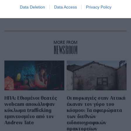
αθλητές αναγράφουν σημαντικά
Data Deletion
Data Access
Privacy Policy
μηνύματα
MORE FROM
NEWSROOM
ΗΠΑ: Εθισμένοι θεατές
Οι πυρκαγιές στην Αττική
webcam αποκάλυψαν
έκαναν τον γύρο του
κύκλωμα trafficking
κόσμου: Τα αφιερώματα
εμπνευσμένο από τον
των διεθνών
Andrew Tate
ειδησιογραφικών
πρακτορείων